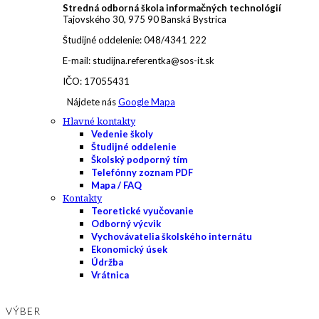
Stredná odborná škola informačných technológií
Tajovského 30, 975 90 Banská Bystrica
Študijné oddelenie: 048/4341 222
E-mail: studijna.referentka@sos-it.sk
IČO: 17055431
Nájdete nás
Google Mapa
Hlavné kontakty
Vedenie školy
Študijné oddelenie
Školský podporný tím
Telefónny zoznam PDF
Mapa / FAQ
Kontakty
Teoretické vyučovanie
Odborný výcvik
Vychovávatelia školského internátu
Ekonomický úsek
Údržba
Vrátnica
VÝBER