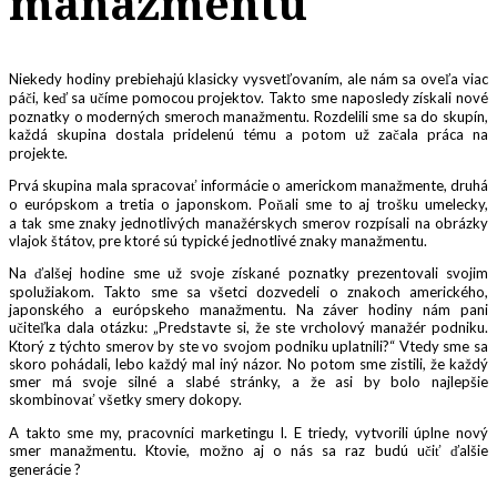
manažmentu
Niekedy hodiny prebiehajú klasicky vysvetľovaním, ale nám sa oveľa viac
páči, keď sa učíme pomocou projektov. Takto sme naposledy získali nové
poznatky o moderných smeroch manažmentu. Rozdelili sme sa do skupín,
každá skupina dostala pridelenú tému a potom už začala práca na
projekte.
Prvá skupina mala spracovať informácie o americkom manažmente, druhá
o európskom a tretia o japonskom. Poňali sme to aj trošku umelecky,
a tak sme znaky jednotlivých manažérskych smerov rozpísali na obrázky
vlajok štátov, pre ktoré sú typické jednotlivé znaky manažmentu.
Na ďalšej hodine sme už svoje získané poznatky prezentovali svojim
spolužiakom. Takto sme sa všetci dozvedeli o znakoch amerického,
japonského a európskeho manažmentu. Na záver hodiny nám pani
učiteľka dala otázku: „Predstavte si, že ste vrcholový manažér podniku.
Ktorý z týchto smerov by ste vo svojom podniku uplatnili?“ Vtedy sme sa
skoro pohádali, lebo každý mal iný názor. No potom sme zistili, že každý
smer má svoje silné a slabé stránky, a že asi by bolo najlepšie
skombinovať všetky smery dokopy.
A takto sme my, pracovníci marketingu I. E triedy, vytvorili úplne nový
smer manažmentu. Ktovie, možno aj o nás sa raz budú učiť ďalšie
generácie ?