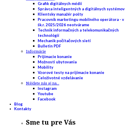
Grafik digitálnych médií
Správca inteligentných a digitálnych systémov
Klientsky manažér pošty
Pracovník marketingu mobilného operátora - v
šk.r. 2025/2026 neotvárame
Technik informačných a telekomunikačných
technológií
Mechanik počítačových sietí
Bulletin PDF
Informácie
Prijímacie konanie
Možnosti ubytovania
Mobility
Vzorové testy na prijímacie konanie
Celoživotné vzdelávanie
Nájdete nás aj na...
Instagram
Youtube
Facebook
Blog
Kontakty
Sme tu pre Vás