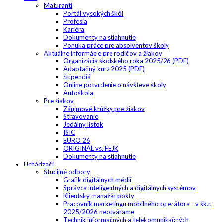
Maturanti
Portál vysokých škôl
Profesia
Kariéra
Dokumenty na stiahnutie
Ponuka práce pre absolventov školy
Aktuálne informácie pre rodičov a žiakov
Organizácia školského roka 2025/26 (PDF)
Adaptačný kurz 2025 (PDF)
Štipendiá
Online potvrdenie o návšteve školy
Autoškola
Pre žiakov
Záujmové krúžky pre žiakov
Stravovanie
Jedálny lístok
ISIC
EURO 26
ORIGINÁL vs. FEJK
Dokumenty na stiahnutie
Uchádzači
Študijné odbory
Grafik digitálnych médií
Správca inteligentných a digitálnych systémov
Klientsky manažér pošty
Pracovník marketingu mobilného operátora - v šk.r.
2025/2026 neotvárame
Technik informačných a telekomunikačných