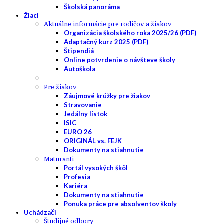
Školská panoráma
Žiaci
Aktuálne informácie pre rodičov a žiakov
Organizácia školského roka 2025/26 (PDF)
Adaptačný kurz 2025 (PDF)
Štipendiá
Online potvrdenie o návšteve školy
Autoškola
Pre žiakov
Záujmové krúžky pre žiakov
Stravovanie
Jedálny lístok
ISIC
EURO 26
ORIGINÁL vs. FEJK
Dokumenty na stiahnutie
Maturanti
Portál vysokých škôl
Profesia
Kariéra
Dokumenty na stiahnutie
Ponuka práce pre absolventov školy
Uchádzači
Študijné odbory