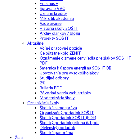
Erasmus +
Správa o VVČ
Uznané kredity
Mikrotik akadémia
Vzdelávanie
História školy SOŠ IT
Archív článkov / blogu
Projekty SOŠ IT
Aktuálne
Voľné pracovné pozície
Celoštátne kolo ZENIT
Oznámenie o zmene ceny jedla pre žiakov SOŠ - IT
PDF
Smernica k úspore energií na SOŠ-IT BB
Ubytovanie pre vysokoškolákov
Študijné odbory
2%
Bulletin PDF
Pôvodná verzia web stránky
Modernizácia školy
Organizácia školy
Školská samospráva
Organizačný poriadok SOŠ IT
Školský poriadok SOŠ IT (PDF)
Školský poriadok príloha č.1.pdf
Dielenský poriadok
Školská panoráma
Žiaci