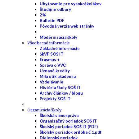
Ubytovanie pre vysokoškolákov
Študijné odbory
2%
Bulletin PDF
Pôvodná verzia web stránky
Modernizácia školy
Všeobecné informácie
Základné informácie
ŠkVP SOŠ IT
Erasmus +
Správa o VVČ
Uznané kredity
Mikrotik akadémia
Vzdelávanie
História školy SOŠ IT
Archív článkov / blogu
Projekty SOŠ IT
Organizácia školy
Školská samospráva
Organizačný poriadok SOŠ IT
Školský poriadok SOŠ IT (PDF)
Školský poriadok príloha č.1.pdf
Dielenský poriadok