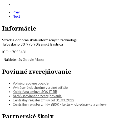
Prev
Next
Informácie
Stredná odborná škola informačných technológií
Tajovského 30, 975 90 Banská Bystrica
IČO: 17055431
Nájdete nás
Google Mapa
Povinné zverejňovanie
Voľné pracovné pozície
Vyhlásené obchodné verejné súťaže
Kolektívna zmluva SOŠ IT BB
Archív povinného zverejňovania
Centrálny register zmlúv od 31.03.2022
Centrálny register zmlúv BBSK - faktúry, objednávky a zmluvy
Partnerské školy