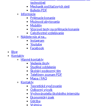
technológií
Mechanik počítačových sietí
Bulletin PDF
Informácie
Prijímacie konanie
Možnosti ubytovania
Mobility
Vzorové testy na prijímacie konanie
Celoživotné vzdelávanie
Nájdete nás aj na...
Instagram
Youtube
Facebook
Blog
Kontakty
Hlavné kontakty
Vedenie školy
Študijné oddelenie
Školský podporný tím
Telefónny zoznam PDF
Mapa / FAQ
Kontakty
Teoretické vyučovanie
Odborný výcvik
Vychovávatelia školského internátu
Ekonomický úsek
Údržba
Vrátnica