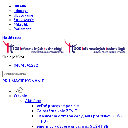
Bulletin
Edupage
Ubytovanie
Stravovanie
Mikrotik
Parlament
Nájdite nás
Škola je život
048/4341222
PRIJÍMACIE KONANIE
">
O škole
Aktuálne
Voľné pracovné pozície
Celoštátne kolo ZENIT
Oznámenie o zmene ceny jedla pre žiakov SOŠ -
IT PDF
Smernica k úspore energií na SOŠ-IT BB