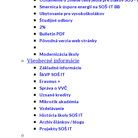
Smernica k úspore energií na SOŠ-IT BB
Ubytovanie pre vysokoškolákov
Študijné odbory
2%
Bulletin PDF
Pôvodná verzia web stránky
Modernizácia školy
Všeobecné informácie
Základné informácie
ŠkVP SOŠ IT
Erasmus +
Správa o VVČ
Uznané kredity
Mikrotik akadémia
Vzdelávanie
História školy SOŠ IT
Archív článkov / blogu
Projekty SOŠ IT