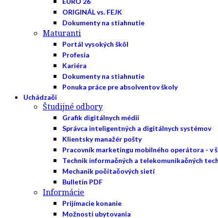
EURO 26
ORIGINÁL vs. FEJK
Dokumenty na stiahnutie
Maturanti
Portál vysokých škôl
Profesia
Kariéra
Dokumenty na stiahnutie
Ponuka práce pre absolventov školy
Uchádzači
Študijné odbory
Grafik digitálnych médií
Správca inteligentných a digitálnych systémov
Klientsky manažér pošty
Pracovník marketingu mobilného operátora - v 
Technik informačných a telekomunikačných tech
Mechanik počítačových sietí
Bulletin PDF
Informácie
Prijímacie konanie
Možnosti ubytovania