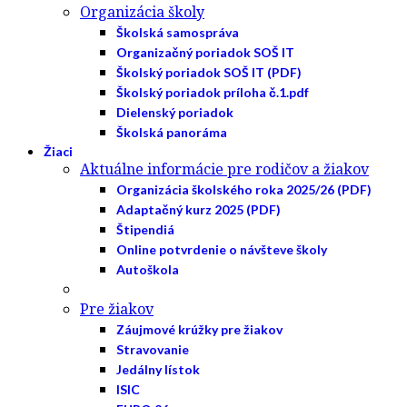
Organizácia školy
Školská samospráva
Organizačný poriadok SOŠ IT
Školský poriadok SOŠ IT (PDF)
Školský poriadok príloha č.1.pdf
Dielenský poriadok
Školská panoráma
Žiaci
Aktuálne informácie pre rodičov a žiakov
Organizácia školského roka 2025/26 (PDF)
Adaptačný kurz 2025 (PDF)
Štipendiá
Online potvrdenie o návšteve školy
Autoškola
Pre žiakov
Záujmové krúžky pre žiakov
Stravovanie
Jedálny lístok
ISIC