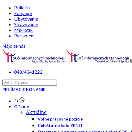
Bulletin
Edupage
Ubytovanie
Stravovanie
Mikrotik
Parlament
Nájdite nás
Š
048/4341222
PRIJÍMACIE KONANIE
">
O škole
Aktuálne
Voľné pracovné pozície
Celoštátne kolo ZENIT
Oznámenie o zmene ceny jedla pre žiakov SOŠ - 