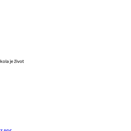
kola je život
IT PDF