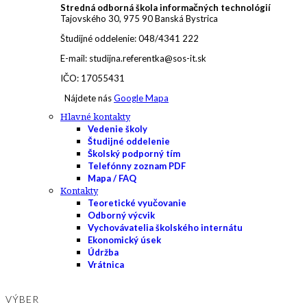
Stredná odborná škola informačných technológií
Tajovského 30, 975 90 Banská Bystrica
Študijné oddelenie: 048/4341 222
E-mail: studijna.referentka@sos-it.sk
IČO: 17055431
Nájdete nás
Google Mapa
Hlavné kontakty
Vedenie školy
Študijné oddelenie
Školský podporný tím
Telefónny zoznam PDF
Mapa / FAQ
Kontakty
Teoretické vyučovanie
Odborný výcvik
Vychovávatelia školského internátu
Ekonomický úsek
Údržba
Vrátnica
VÝBER