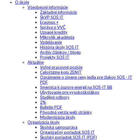
O škole
Všeobecné informácie
Základné informácie
ŠkVP SOŠ IT
Erasmus +
Správa o VVČ
Uznané kredity
Mikrotik akadémia
Vzdelávanie
História školy SOŠ IT
Archív článkov / blogu
Projekty SOŠ IT
Aktuálne
Voľné pracovné pozície
Celoštátne kolo ZENIT
Oznámenie o zmene ceny jedla pre žiakov SOŠ - IT
PDF
Smernica k úspore energií na SOŠ-IT BB
Ubytovanie pre vysokoškolákov
Študijné odbory
2%
Bulletin PDF
Pôvodná verzia web stránky
Modernizácia školy
Organizácia školy
Školská samospráva
Organizačný poriadok SOŠ IT
Školský poriadok SOŠ IT (PDF)