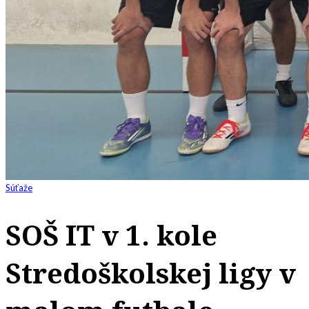
Súťaže
SOŠ IT v 1. kole
Stredoškolskej ligy v