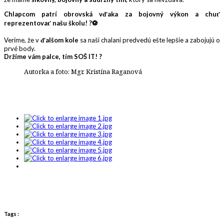
Chlapcom patrí obrovská vďaka za bojovný výkon a chuť
reprezentovať našu školu!
?⚽
Veríme, že v
ďalšom kole
sa naši chalani predvedú ešte lepšie a zabojujú o
prvé body.
Držíme vám palce, tím SOŠ IT!
?
Autorka a foto: Mgr. Kristína Raganová
Tags :