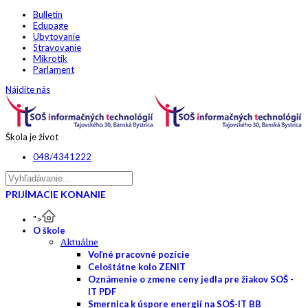
Bulletin
Edupage
Ubytovanie
Stravovanie
Mikrotik
Parlament
Nájdite nás
Škola je život
048/4341222
PRIJÍMACIE KONANIE
">
O škole
Aktuálne
Voľné pracovné pozície
Celoštátne kolo ZENIT
Oznámenie o zmene ceny jedla pre žiakov SOŠ -
IT PDF
Smernica k úspore energií na SOŠ-IT BB