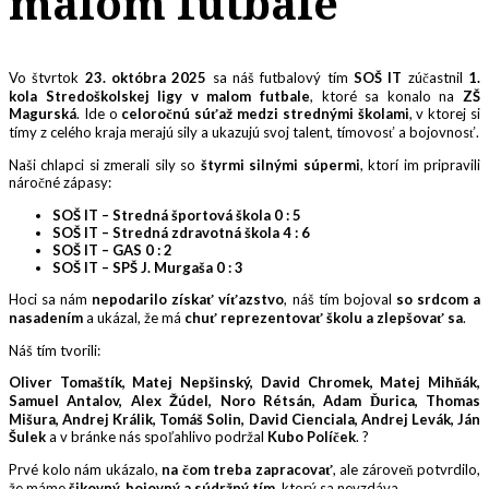
malom futbale
Vo štvrtok
23. októbra 2025
sa náš futbalový tím
SOŠ IT
zúčastnil
1.
kola Stredoškolskej ligy v malom futbale
, ktoré sa konalo na
ZŠ
Magurská
. Ide o
celoročnú súťaž medzi strednými školami
, v ktorej si
tímy z celého kraja merajú sily a ukazujú svoj talent, tímovosť a bojovnosť.
Naši chlapci si zmerali sily so
štyrmi silnými súpermi
, ktorí im pripravili
náročné zápasy:
SOŠ IT – Stredná športová škola 0 : 5
SOŠ IT – Stredná zdravotná škola 4 : 6
SOŠ IT – GAS 0 : 2
SOŠ IT – SPŠ J. Murgaša 0 : 3
Hoci sa nám
nepodarilo získať víťazstvo
, náš tím bojoval
so srdcom a
nasadením
a ukázal, že má
chuť reprezentovať školu a zlepšovať sa
.
Náš tím tvorili:
Oliver Tomaštík, Matej Nepšinský, David Chromek, Matej Mihňák,
Samuel Antalov, Alex Žúdel, Noro Rétsán, Adam Ďurica, Thomas
Mišura, Andrej Králik, Tomáš Solin, David Cienciala, Andrej Levák, Ján
Šulek
a v bránke nás spoľahlivo podržal
Kubo Políček
. ?
Prvé kolo nám ukázalo,
na čom treba zapracovať
, ale zároveň potvrdilo,
že máme
šikovný, bojovný a súdržný tím
, ktorý sa nevzdáva.