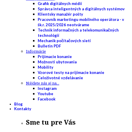
Grafik digitálnych médií
Správca inteligentných a digitálnych systémov
Klientsky manažér pošty
Pracovník marketingu mobilného operátora - v
šk.r. 2025/2026 neotvárame
Technik informačných a telekomunikačných
technológií
Mechanik počítačových sietí
Bulletin PDF
Informácie
Prijímacie konanie
Možnosti ubytovania
Mobility
Vzorové testy na prijímacie konanie
Celoživotné vzdelávanie
Nájdete nás aj na...
Instagram
Youtube
Facebook
Blog
Kontakty
Sme tu pre Vás