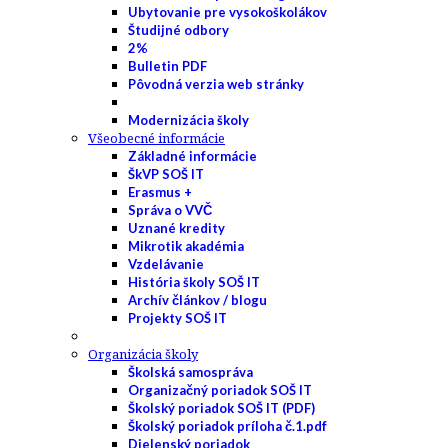
Ubytovanie pre vysokoškolákov
Študijné odbory
2%
Bulletin PDF
Pôvodná verzia web stránky
Modernizácia školy
Všeobecné informácie
Základné informácie
ŠkVP SOŠ IT
Erasmus +
Správa o VVČ
Uznané kredity
Mikrotik akadémia
Vzdelávanie
História školy SOŠ IT
Archív článkov / blogu
Projekty SOŠ IT
Organizácia školy
Školská samospráva
Organizačný poriadok SOŠ IT
Školský poriadok SOŠ IT (PDF)
Školský poriadok príloha č.1.pdf
Dielenský poriadok