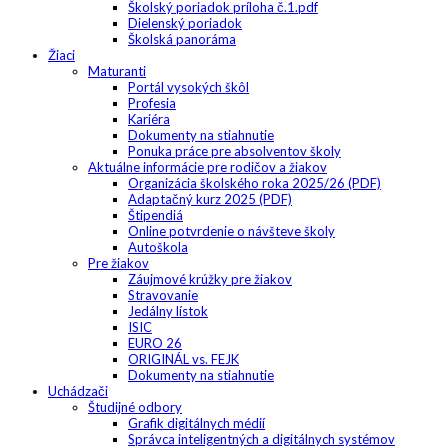
Školský poriadok príloha č.1.pdf
Dielenský poriadok
Školská panoráma
Žiaci
Maturanti
Portál vysokých škôl
Profesia
Kariéra
Dokumenty na stiahnutie
Ponuka práce pre absolventov školy
Aktuálne informácie pre rodičov a žiakov
Organizácia školského roka 2025/26 (PDF)
Adaptačný kurz 2025 (PDF)
Štipendiá
Online potvrdenie o návšteve školy
Autoškola
Pre žiakov
Záujmové krúžky pre žiakov
Stravovanie
Jedálny lístok
ISIC
EURO 26
ORIGINÁL vs. FEJK
Dokumenty na stiahnutie
Uchádzači
Študijné odbory
Grafik digitálnych médií
Správca inteligentných a digitálnych systémov