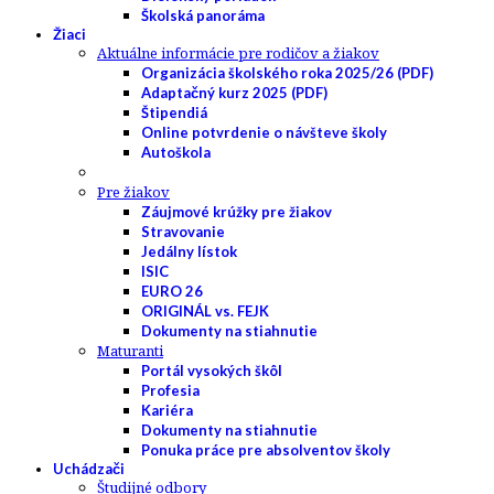
Školská panoráma
Žiaci
Aktuálne informácie pre rodičov a žiakov
Organizácia školského roka 2025/26 (PDF)
Adaptačný kurz 2025 (PDF)
Štipendiá
Online potvrdenie o návšteve školy
Autoškola
Pre žiakov
Záujmové krúžky pre žiakov
Stravovanie
Jedálny lístok
ISIC
EURO 26
ORIGINÁL vs. FEJK
Dokumenty na stiahnutie
Maturanti
Portál vysokých škôl
Profesia
Kariéra
Dokumenty na stiahnutie
Ponuka práce pre absolventov školy
Uchádzači
Študijné odbory