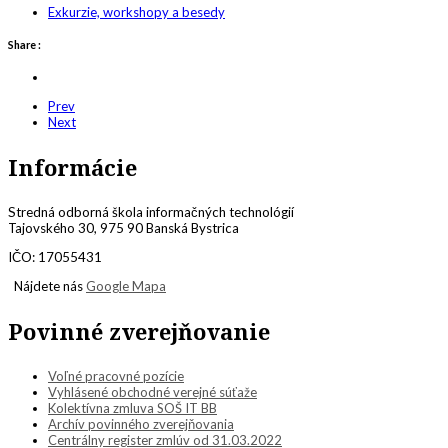
Exkurzie, workshopy a besedy
Share :
Prev
Next
Informácie
Stredná odborná škola informačných technológií
Tajovského 30, 975 90 Banská Bystrica
IČO: 17055431
Nájdete nás
Google Mapa
Povinné zverejňovanie
Voľné pracovné pozície
Vyhlásené obchodné verejné súťaže
Kolektívna zmluva SOŠ IT BB
Archív povinného zverejňovania
Centrálny register zmlúv od 31.03.2022