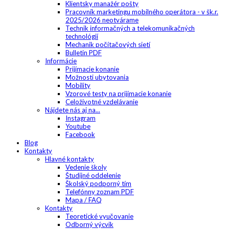
Klientsky manažér pošty
Pracovník marketingu mobilného operátora - v šk.r.
2025/2026 neotvárame
Technik informačných a telekomunikačných
technológií
Mechanik počítačových sietí
Bulletin PDF
Informácie
Prijímacie konanie
Možnosti ubytovania
Mobility
Vzorové testy na prijímacie konanie
Celoživotné vzdelávanie
Nájdete nás aj na...
Instagram
Youtube
Facebook
Blog
Kontakty
Hlavné kontakty
Vedenie školy
Študijné oddelenie
Školský podporný tím
Telefónny zoznam PDF
Mapa / FAQ
Kontakty
Teoretické vyučovanie
Odborný výcvik