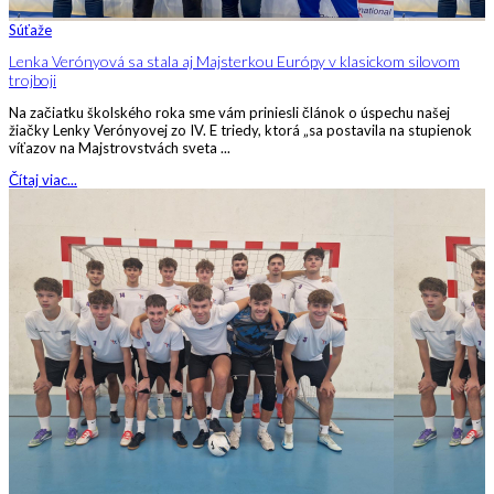
Súťaže
Lenka Verónyová sa stala aj Majsterkou Európy v klasickom silovom
trojboji
Na začiatku školského roka sme vám priniesli článok o úspechu našej
žiačky Lenky Verónyovej zo IV. E triedy, ktorá „sa postavila na stupienok
víťazov na Majstrovstvách sveta ...
Čítaj viac...