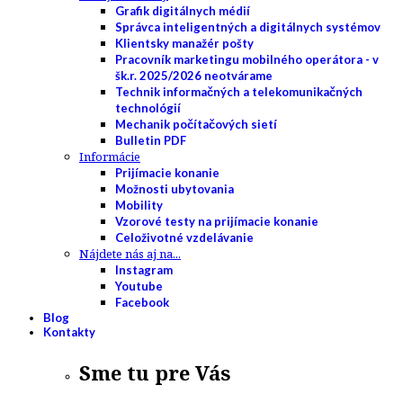
Grafik digitálnych médií
Správca inteligentných a digitálnych systémov
Klientsky manažér pošty
Pracovník marketingu mobilného operátora - v
šk.r. 2025/2026 neotvárame
Technik informačných a telekomunikačných
technológií
Mechanik počítačových sietí
Bulletin PDF
Informácie
Prijímacie konanie
Možnosti ubytovania
Mobility
Vzorové testy na prijímacie konanie
Celoživotné vzdelávanie
Nájdete nás aj na...
Instagram
Youtube
Facebook
Blog
Kontakty
Sme tu pre Vás