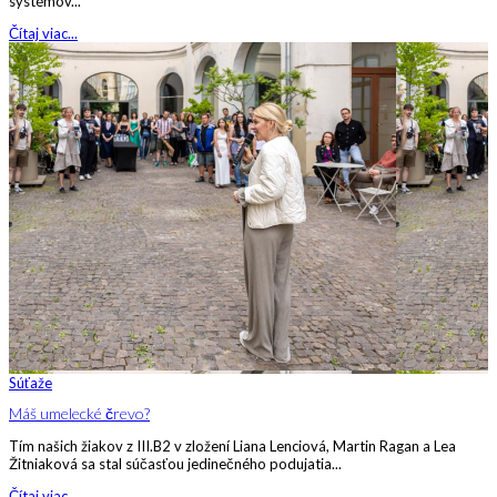
systémov...
Čítaj viac...
Súťaže
Máš umelecké črevo?
Tím našich žiakov z III.B2 v zložení Liana Lenciová, Martin Ragan a Lea
Žitniaková sa stal súčasťou jedinečného podujatia...
Čítaj viac...