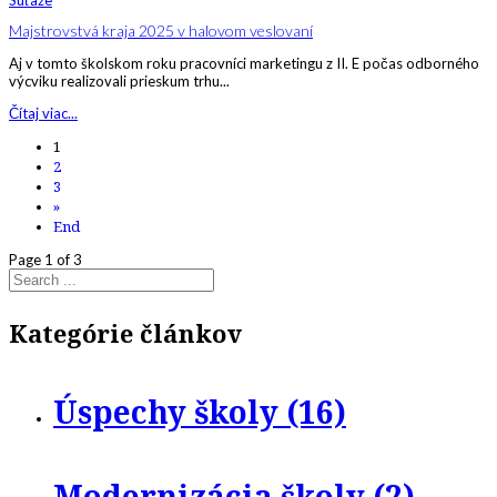
Majstrovstvá kraja 2025 v halovom veslovaní
Aj v tomto školskom roku pracovníci marketingu z II. E počas odborného
výcviku realizovali prieskum trhu...
Čítaj viac...
1
2
3
»
End
Page 1 of 3
Kategórie článkov
Úspechy školy (16)
Modernizácia školy (2)