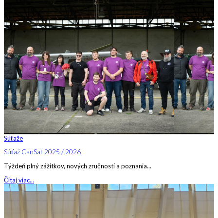
Súťaže
Súťaž CanSat 2025 / 2026
Týždeň plný zážitkov, nových zručností a poznania...
Čítaj viac...