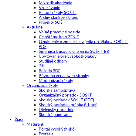
Mikrotik akadémia
Vzdelávanie
História školy SOŠ IT
Archív článkov / blogu
Projekty SOŠ IT
Aktuálne
Voľné pracovné pozície
Celoštátne kolo ZENIT
Oznámenie o zmene ceny jedla pre žiakov SOŠ - IT
PDF
Smernica k úspore energií na SOŠ-IT BB
Ubytovanie pre vysokoškolákov
Študijné odbory
2%
Bulletin PDF
Pôvodná verzia web stránky
Modernizácia školy
Organizácia školy
Školská samospráva
Organizačný poriadok SOŠ IT
Školský poriadok SOŠ IT (PDF)
Školský poriadok príloha č.1.pdf
Dielenský poriadok
Školská panoráma
Žiaci
Maturanti
Portál vysokých škôl
Profesia