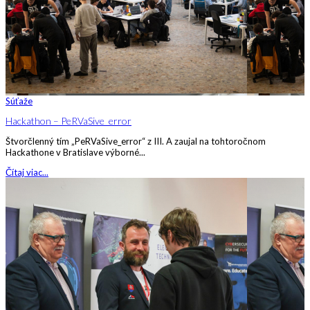
Súťaže
Hackathon – PeRVaSive_error
Štvorčlenný tím „PeRVaSive_error“ z III. A zaujal na tohtoročnom
Hackathone v Bratislave výborné...
Čítaj viac...