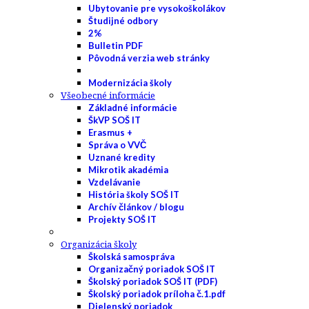
Ubytovanie pre vysokoškolákov
Študijné odbory
2%
Bulletin PDF
Pôvodná verzia web stránky
Modernizácia školy
Všeobecné informácie
Základné informácie
ŠkVP SOŠ IT
Erasmus +
Správa o VVČ
Uznané kredity
Mikrotik akadémia
Vzdelávanie
História školy SOŠ IT
Archív článkov / blogu
Projekty SOŠ IT
Organizácia školy
Školská samospráva
Organizačný poriadok SOŠ IT
Školský poriadok SOŠ IT (PDF)
Školský poriadok príloha č.1.pdf
Dielenský poriadok