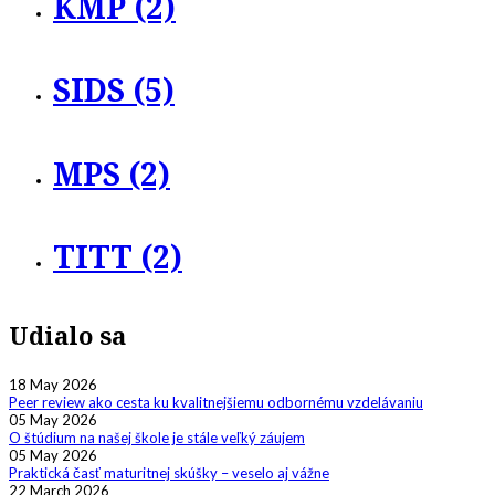
KMP (2)
SIDS (5)
MPS (2)
TITT (2)
Udialo sa
18 May 2026
Peer review ako cesta ku kvalitnejšiemu odbornému vzdelávaniu
05 May 2026
O štúdium na našej škole je stále veľký záujem
05 May 2026
Praktická časť maturitnej skúšky – veselo aj vážne
22 March 2026