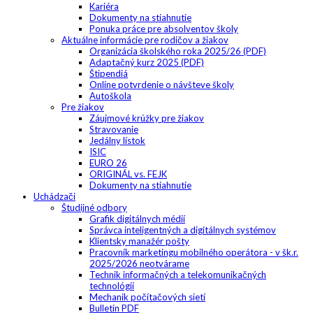
Kariéra
Dokumenty na stiahnutie
Ponuka práce pre absolventov školy
Aktuálne informácie pre rodičov a žiakov
Organizácia školského roka 2025/26 (PDF)
Adaptačný kurz 2025 (PDF)
Štipendiá
Online potvrdenie o návšteve školy
Autoškola
Pre žiakov
Záujmové krúžky pre žiakov
Stravovanie
Jedálny lístok
ISIC
EURO 26
ORIGINÁL vs. FEJK
Dokumenty na stiahnutie
Uchádzači
Študijné odbory
Grafik digitálnych médií
Správca inteligentných a digitálnych systémov
Klientsky manažér pošty
Pracovník marketingu mobilného operátora - v šk.r.
2025/2026 neotvárame
Technik informačných a telekomunikačných
technológií
Mechanik počítačových sietí
Bulletin PDF