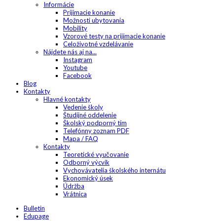
Informácie
Prijímacie konanie
Možnosti ubytovania
Mobility
Vzorové testy na prijímacie konanie
Celoživotné vzdelávanie
Nájdete nás aj na...
Instagram
Youtube
Facebook
Blog
Kontakty
Hlavné kontakty
Vedenie školy
Študijné oddelenie
Školský podporný tím
Telefónny zoznam PDF
Mapa / FAQ
Kontakty
Teoretické vyučovanie
Odborný výcvik
Vychovávatelia školského internátu
Ekonomický úsek
Údržba
Vrátnica
Bulletin
Edupage