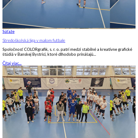
Súťaže
Stredoškolská liga v malom futbale
Spoločnosť COLORgrafik, s. r. o. patrí medzi stabilné a kreatívne grafické
štúdiá v Banskej Bystrici, ktoré dlhodobo prinášajú...
Čítaj viac...