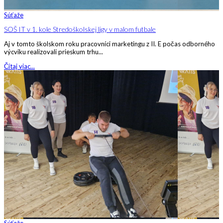
Súťaže
SOŠ IT v 1. kole Stredoškolskej ligy v malom futbale
Aj v tomto školskom roku pracovníci marketingu z II. E počas odborného
výcviku realizovali prieskum trhu...
Čítaj viac...
Súťaže