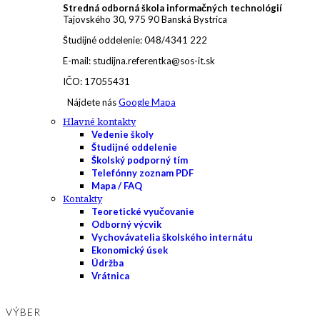
Stredná odborná škola informačných technológií
Tajovského 30, 975 90 Banská Bystrica
Študijné oddelenie: 048/4341 222
E-mail: studijna.referentka@sos-it.sk
IČO: 17055431
Nájdete nás
Google Mapa
Hlavné kontakty
Vedenie školy
Študijné oddelenie
Školský podporný tím
Telefónny zoznam PDF
Mapa / FAQ
Kontakty
Teoretické vyučovanie
Odborný výcvik
Vychovávatelia školského internátu
Ekonomický úsek
Údržba
Vrátnica
VÝBER