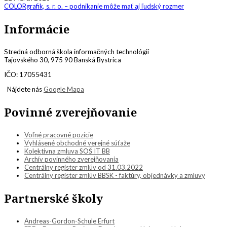
COLORgrafik, s. r. o. – podnikanie môže mať aj ľudský rozmer
Informácie
Stredná odborná škola informačných technológií
Tajovského 30, 975 90 Banská Bystrica
IČO: 17055431
Nájdete nás
Google Mapa
Povinné zverejňovanie
Voľné pracovné pozície
Vyhlásené obchodné verejné súťaže
Kolektívna zmluva SOŠ IT BB
Archív povinného zverejňovania
Centrálny register zmlúv od 31.03.2022
Centrálny register zmlúv BBSK - faktúry, objednávky a zmluvy
Partnerské školy
Andreas-Gordon-Schule Erfurt