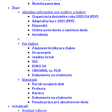
Školská panoráma
Žiaci
Aktuálne informácie pre rodičov a žiakov
Organizácia školského roka 2025/26 (PDF)
Adaptačný kurz 2025 (PDF)
Štipendiá
Online potvrdenie o návšteve školy
Autoškola
Pre žiakov
Záujmové krúžky pre žiakov
Stravovanie
Jedálny lístok
ISIC
EURO 26
ORIGINÁL vs. FEJK
Dokumenty na stiahnutie
Maturanti
Portál vysokých škôl
Profesia
Kariéra
Dokumenty na stiahnutie
Ponuka práce pre absolventov školy
Uchádzači
Študijné odbory