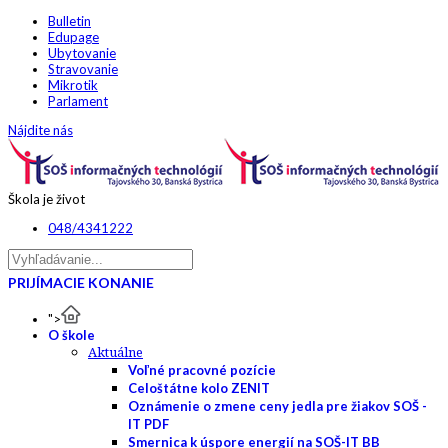
Bulletin
Edupage
Ubytovanie
Stravovanie
Mikrotik
Parlament
Nájdite nás
Škola je život
048/4341222
PRIJÍMACIE KONANIE
">
O škole
Aktuálne
Voľné pracovné pozície
Celoštátne kolo ZENIT
Oznámenie o zmene ceny jedla pre žiakov SOŠ -
IT PDF
Smernica k úspore energií na SOŠ-IT BB