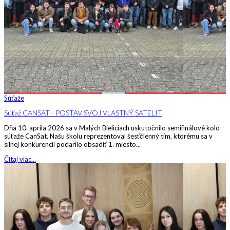
Súťaže
Súťaž CANSAT - POSTAV SVOJ VLASTNÝ SATELIT
Dňa 10. apríla 2026 sa v Malých Bieliciach uskutočnilo semifinálové kolo
súťaže CanSat. Našu školu reprezentoval šesťčlenný tím, ktorému sa v
silnej konkurencii podarilo obsadiť 1. miesto...
Čítaj viac...