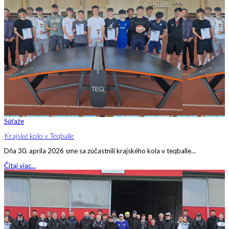
Súťaže
Krajské kolo v Teqballe
Dňa 30. apríla 2026 sme sa zúčastnili krajského kola v teqballe...
Čítaj viac...