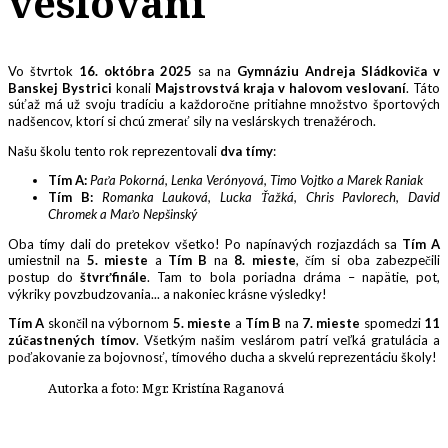
veslovaní
Vo štvrtok
16. októbra 2025
sa na
Gymnáziu Andreja Sládkoviča v
Banskej Bystrici
konali
Majstrovstvá kraja v halovom veslovaní
. Táto
súťaž má už svoju tradíciu a každoročne pritiahne množstvo športových
nadšencov, ktorí si chcú zmerať sily na veslárskych trenažéroch.
Našu školu tento rok reprezentovali
dva tímy
:
Tím A:
Paťa Pokorná, Lenka Verónyová, Timo Vojtko a Marek Raniak
Tím B:
Romanka Lauková, Lucka Ťažká, Chris Pavlorech, David
Chromek a Maťo Nepšinský
Oba tímy dali do pretekov všetko! Po napínavých rozjazdách sa
Tím A
umiestnil na
5. mieste
a
Tím B
na
8. mieste
, čím si oba zabezpečili
postup do
štvrťfinále
. Tam to bola poriadna dráma – napätie, pot,
výkriky povzbudzovania... a nakoniec krásne výsledky!
Tím A
skončil na výbornom
5. mieste
a
Tím B
na
7. mieste
spomedzi
11
zúčastnených tímov
. Všetkým našim veslárom patrí veľká gratulácia a
poďakovanie za bojovnosť, tímového ducha a skvelú reprezentáciu školy!
Autorka a foto: Mgr. Kristína Raganová