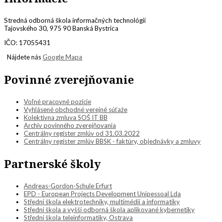
Stredná odborná škola informačných technológií
Tajovského 30, 975 90 Banská Bystrica
IČO: 17055431
Nájdete nás
Google Mapa
Povinné zverejňovanie
Voľné pracovné pozície
Vyhlásené obchodné verejné súťaže
Kolektívna zmluva SOŠ IT BB
Archív povinného zverejňovania
Centrálny register zmlúv od 31.03.2022
Centrálny register zmlúv BBSK - faktúry, objednávky a zmluvy
Partnerské školy
Andreas-Gordon-Schule Erfurt
EPD - European Projects Development Unipessoal Lda
Střední škola elektrotechniky, multimédií a informatiky
Střední škola a vyšší odborná škola aplikované kybernetiky
Střední škola teleinformatiky, Ostrava