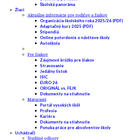
Školská panoráma
Žiaci
Aktuálne informácie pre rodičov a žiakov
Organizácia školského roka 2025/26 (PDF)
Adaptačný kurz 2025 (PDF)
Štipendiá
Online potvrdenie o návšteve školy
Autoškola
Pre žiakov
Záujmové krúžky pre žiakov
Stravovanie
Jedálny lístok
ISIC
EURO 26
ORIGINÁL vs. FEJK
Dokumenty na stiahnutie
Maturanti
Portál vysokých škôl
Profesia
Kariéra
Dokumenty na stiahnutie
Ponuka práce pre absolventov školy
Uchádzači
Študijné odbory