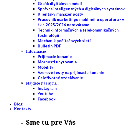
Grafik digitálnych médií
Správca inteligentných a digitálnych systémov
Klientsky manažér pošty
Pracovník marketingu mobilného operátora - v
šk.r. 2025/2026 neotvárame
Technik informačných a telekomunikačných
technológií
Mechanik počítačových sietí
Bulletin PDF
Informácie
Prijímacie konanie
Možnosti ubytovania
Mobility
Vzorové testy na prijímacie konanie
Celoživotné vzdelávanie
Nájdete nás aj na...
Instagram
Youtube
Facebook
Blog
Kontakty
Sme tu pre Vás