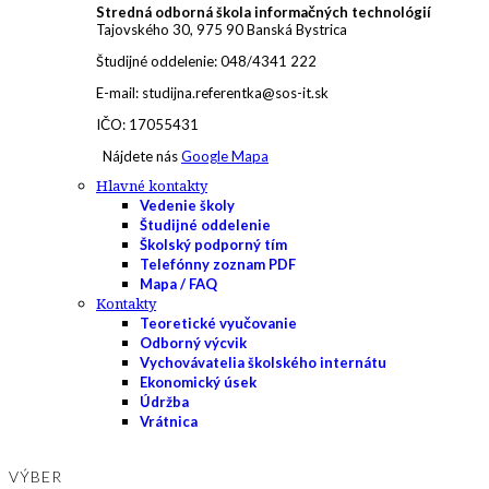
Stredná odborná škola informačných technológií
Tajovského 30, 975 90 Banská Bystrica
Študijné oddelenie: 048/4341 222
E-mail: studijna.referentka@sos-it.sk
IČO: 17055431
Nájdete nás
Google Mapa
Hlavné kontakty
Vedenie školy
Študijné oddelenie
Školský podporný tím
Telefónny zoznam PDF
Mapa / FAQ
Kontakty
Teoretické vyučovanie
Odborný výcvik
Vychovávatelia školského internátu
Ekonomický úsek
Údržba
Vrátnica
VÝBER