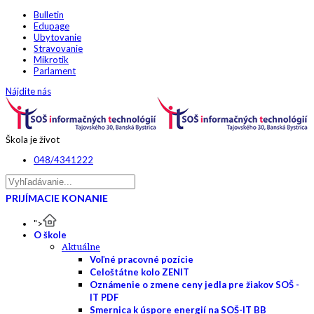
Bulletin
Edupage
Ubytovanie
Stravovanie
Mikrotik
Parlament
Nájdite nás
Škola je život
048/4341222
PRIJÍMACIE KONANIE
">
O škole
Aktuálne
Voľné pracovné pozície
Celoštátne kolo ZENIT
Oznámenie o zmene ceny jedla pre žiakov SOŠ -
IT PDF
Smernica k úspore energií na SOŠ-IT BB