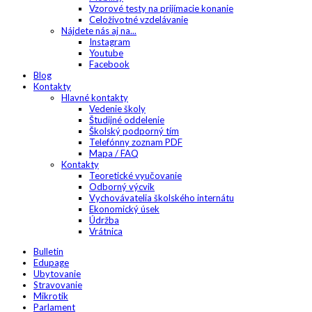
Vzorové testy na prijímacie konanie
Celoživotné vzdelávanie
Nájdete nás aj na...
Instagram
Youtube
Facebook
Blog
Kontakty
Hlavné kontakty
Vedenie školy
Študijné oddelenie
Školský podporný tím
Telefónny zoznam PDF
Mapa / FAQ
Kontakty
Teoretické vyučovanie
Odborný výcvik
Vychovávatelia školského internátu
Ekonomický úsek
Údržba
Vrátnica
Bulletin
Edupage
Ubytovanie
Stravovanie
Mikrotik
Parlament