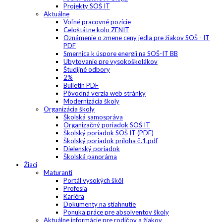
Projekty SOŠ IT
Aktuálne
Voľné pracovné pozície
Celoštátne kolo ZENIT
Oznámenie o zmene ceny jedla pre žiakov SOŠ - IT
PDF
Smernica k úspore energií na SOŠ-IT BB
Ubytovanie pre vysokoškolákov
Študijné odbory
2%
Bulletin PDF
Pôvodná verzia web stránky
Modernizácia školy
Organizácia školy
Školská samospráva
Organizačný poriadok SOŠ IT
Školský poriadok SOŠ IT (PDF)
Školský poriadok príloha č.1.pdf
Dielenský poriadok
Školská panoráma
Žiaci
Maturanti
Portál vysokých škôl
Profesia
Kariéra
Dokumenty na stiahnutie
Ponuka práce pre absolventov školy
Aktuálne informácie pre rodičov a žiakov