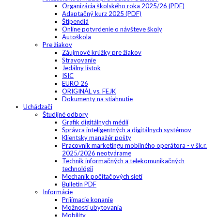
Organizácia školského roka 2025/26 (PDF)
Adaptačný kurz 2025 (PDF)
Štipendiá
Online potvrdenie o návšteve školy
Autoškola
Pre žiakov
Záujmové krúžky pre žiakov
Stravovanie
Jedálny lístok
ISIC
EURO 26
ORIGINÁL vs. FEJK
Dokumenty na stiahnutie
Uchádzači
Študijné odbory
Grafik digitálnych médií
Správca inteligentných a digitálnych systémov
Klientsky manažér pošty
Pracovník marketingu mobilného operátora - v šk.r.
2025/2026 neotvárame
Technik informačných a telekomunikačných
technológií
Mechanik počítačových sietí
Bulletin PDF
Informácie
Prijímacie konanie
Možnosti ubytovania
Mobility