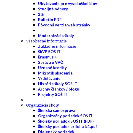
Ubytovanie pre vysokoškolákov
Študijné odbory
2%
Bulletin PDF
Pôvodná verzia web stránky
Modernizácia školy
Všeobecné informácie
Základné informácie
ŠkVP SOŠ IT
Erasmus +
Správa o VVČ
Uznané kredity
Mikrotik akadémia
Vzdelávanie
História školy SOŠ IT
Archív článkov / blogu
Projekty SOŠ IT
Organizácia školy
Školská samospráva
Organizačný poriadok SOŠ IT
Školský poriadok SOŠ IT (PDF)
Školský poriadok príloha č.1.pdf
Dielenský poriadok