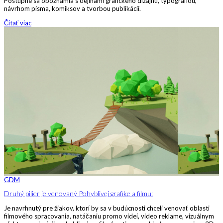
Postupne sa oboznámia s dejinami grafického dizajnu, typografiou,
návrhom písma, komiksov a tvorbou publikácií.
Čítať viac
GDM
Druhý pilier je venovaný Pohyblivej grafike a filmu:
Je navrhnutý pre žiakov, ktorí by sa v budúcnosti chceli venovať oblasti
filmového spracovania, natáčaniu promo videí, video reklame, vizuálnym