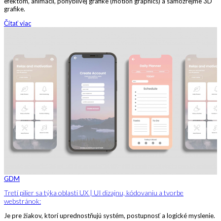
efektom, animácii, pohyblivej grafike (motion graphics) a samozrejme 3D
grafike.
Čítať viac
GDM
Tretí pilier sa týka oblasti UX | UI dizajnu, kódovaniu a tvorbe
webstránok:
Je pre žiakov, ktorí uprednostňujú systém, postupnosť a logické myslenie.