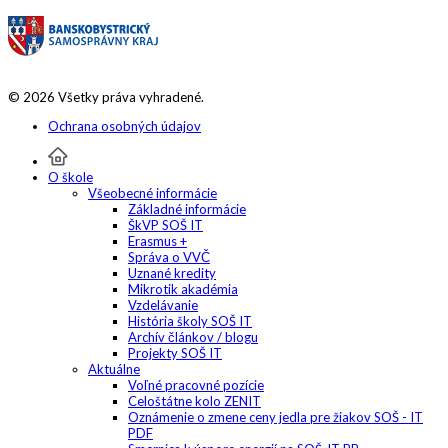
© 2026 Všetky práva vyhradené.
Ochrana osobných údajov
O škole
Všeobecné informácie
Základné informácie
ŠkVP SOŠ IT
Erasmus +
Správa o VVČ
Uznané kredity
Mikrotik akadémia
Vzdelávanie
História školy SOŠ IT
Archív článkov / blogu
Projekty SOŠ IT
Aktuálne
Voľné pracovné pozície
Celoštátne kolo ZENIT
Oznámenie o zmene ceny jedla pre žiakov SOŠ - IT
PDF