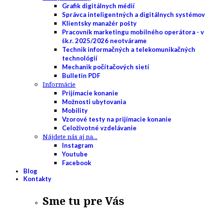
Grafik digitálnych médií
Správca inteligentných a digitálnych systémov
Klientsky manažér pošty
Pracovník marketingu mobilného operátora - v
šk.r. 2025/2026 neotvárame
Technik informačných a telekomunikačných
technológií
Mechanik počítačových sietí
Bulletin PDF
Informácie
Prijímacie konanie
Možnosti ubytovania
Mobility
Vzorové testy na prijímacie konanie
Celoživotné vzdelávanie
Nájdete nás aj na...
Instagram
Youtube
Facebook
Blog
Kontakty
Sme tu pre Vás