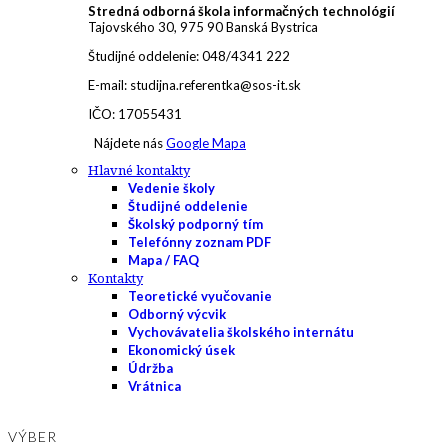
Stredná odborná škola informačných technológií
Tajovského 30, 975 90 Banská Bystrica
Študijné oddelenie: 048/4341 222
E-mail: studijna.referentka@sos-it.sk
IČO: 17055431
Nájdete nás
Google Mapa
Hlavné kontakty
Vedenie školy
Študijné oddelenie
Školský podporný tím
Telefónny zoznam PDF
Mapa / FAQ
Kontakty
Teoretické vyučovanie
Odborný výcvik
Vychovávatelia školského internátu
Ekonomický úsek
Údržba
Vrátnica
VÝBER