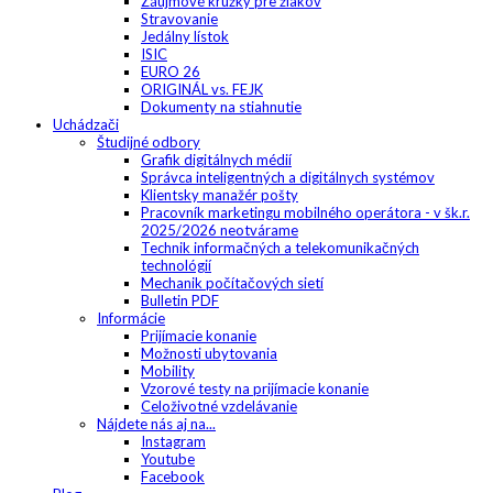
Záujmové krúžky pre žiakov
Stravovanie
Jedálny lístok
ISIC
EURO 26
ORIGINÁL vs. FEJK
Dokumenty na stiahnutie
Uchádzači
Študijné odbory
Grafik digitálnych médií
Správca inteligentných a digitálnych systémov
Klientsky manažér pošty
Pracovník marketingu mobilného operátora - v šk.r.
2025/2026 neotvárame
Technik informačných a telekomunikačných
technológií
Mechanik počítačových sietí
Bulletin PDF
Informácie
Prijímacie konanie
Možnosti ubytovania
Mobility
Vzorové testy na prijímacie konanie
Celoživotné vzdelávanie
Nájdete nás aj na...
Instagram
Youtube
Facebook