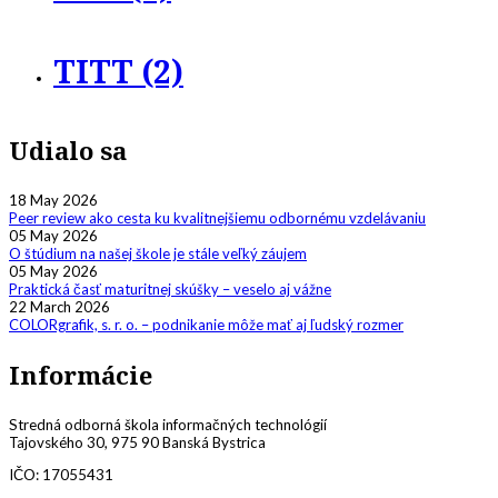
TITT (2)
Udialo sa
18 May 2026
Peer review ako cesta ku kvalitnejšiemu odbornému vzdelávaniu
05 May 2026
O štúdium na našej škole je stále veľký záujem
05 May 2026
Praktická časť maturitnej skúšky – veselo aj vážne
22 March 2026
COLORgrafik, s. r. o. – podnikanie môže mať aj ľudský rozmer
Informácie
Stredná odborná škola informačných technológií
Tajovského 30, 975 90 Banská Bystrica
IČO: 17055431