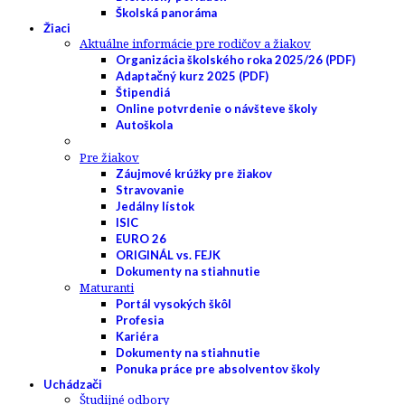
Školská panoráma
Žiaci
Aktuálne informácie pre rodičov a žiakov
Organizácia školského roka 2025/26 (PDF)
Adaptačný kurz 2025 (PDF)
Štipendiá
Online potvrdenie o návšteve školy
Autoškola
Pre žiakov
Záujmové krúžky pre žiakov
Stravovanie
Jedálny lístok
ISIC
EURO 26
ORIGINÁL vs. FEJK
Dokumenty na stiahnutie
Maturanti
Portál vysokých škôl
Profesia
Kariéra
Dokumenty na stiahnutie
Ponuka práce pre absolventov školy
Uchádzači
Študijné odbory