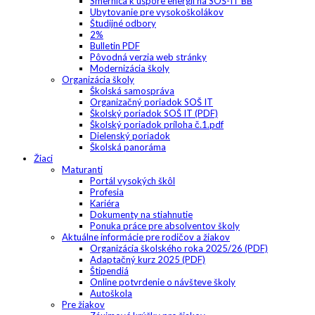
Smernica k úspore energií na SOŠ-IT BB
Ubytovanie pre vysokoškolákov
Študijné odbory
2%
Bulletin PDF
Pôvodná verzia web stránky
Modernizácia školy
Organizácia školy
Školská samospráva
Organizačný poriadok SOŠ IT
Školský poriadok SOŠ IT (PDF)
Školský poriadok príloha č.1.pdf
Dielenský poriadok
Školská panoráma
Žiaci
Maturanti
Portál vysokých škôl
Profesia
Kariéra
Dokumenty na stiahnutie
Ponuka práce pre absolventov školy
Aktuálne informácie pre rodičov a žiakov
Organizácia školského roka 2025/26 (PDF)
Adaptačný kurz 2025 (PDF)
Štipendiá
Online potvrdenie o návšteve školy
Autoškola
Pre žiakov