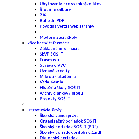
Ubytovanie pre vysokoškolákov
Študijné odbory
2%
Bulletin PDF
Pôvodná verzia web stránky
Modernizácia školy
Všeobecné informácie
Základné informácie
ŠkVP SOŠ IT
Erasmus +
Správa o VVČ
Uznané kredity
Mikrotik akadémia
Vzdelávanie
História školy SOŠ IT
Archív článkov / blogu
Projekty SOŠ IT
Organizácia školy
Školská samospráva
Organizačný poriadok SOŠ IT
Školský poriadok SOŠ IT (PDF)
Školský poriadok príloha č.1.pdf
Dielenský poriadok