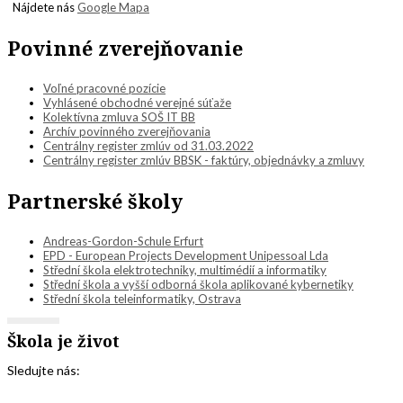
Nájdete nás
Google Mapa
Povinné zverejňovanie
Voľné pracovné pozície
Vyhlásené obchodné verejné súťaže
Kolektívna zmluva SOŠ IT BB
Archív povinného zverejňovania
Centrálny register zmlúv od 31.03.2022
Centrálny register zmlúv BBSK - faktúry, objednávky a zmluvy
Partnerské školy
Andreas-Gordon-Schule Erfurt
EPD - European Projects Development Unipessoal Lda
Střední škola elektrotechniky, multimédií a informatiky
Střední škola a vyšší odborná škola aplikované kybernetiky
Střední škola teleinformatiky, Ostrava
Škola je život
Sledujte nás: