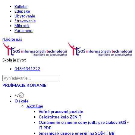
Bulletin
Edupage
Ubytovanie
Stravovanie
Mikrotik
Parlament
Nájdite nás
Škola je život
048/4341222
PRIJÍMACIE KONANIE
">
O škole
Aktuálne
Voľné pracovné pozície
Celoštátne kolo ZENIT
Oznámenie o zmene ceny jedla pre žiakov SOŠ -
IT PDF
Smernica k úspore energií na SOŠ-IT BB