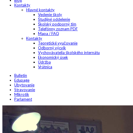
Blog
Kontakty
Hlavné kontakty
Vedenie školy
Študijné oddelenie
Školský podporný tím
Telefónny zoznam PDF
Mapa / FAQ
Kontakty
Teoretické vyučovanie
Odborný výcvik
Vychovávatelia školského internátu
Ekonomický úsek
Údržba
Vrátnica
Bulletin
Edupage
Ubytovanie
Stravovanie
Mikrotik
Parlament