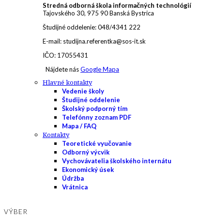
Stredná odborná škola informačných technológií
Tajovského 30, 975 90 Banská Bystrica
Študijné oddelenie: 048/4341 222
E-mail: studijna.referentka@sos-it.sk
IČO: 17055431
Nájdete nás
Google Mapa
Hlavné kontakty
Vedenie školy
Študijné oddelenie
Školský podporný tím
Telefónny zoznam PDF
Mapa / FAQ
Kontakty
Teoretické vyučovanie
Odborný výcvik
Vychovávatelia školského internátu
Ekonomický úsek
Údržba
Vrátnica
VÝBER