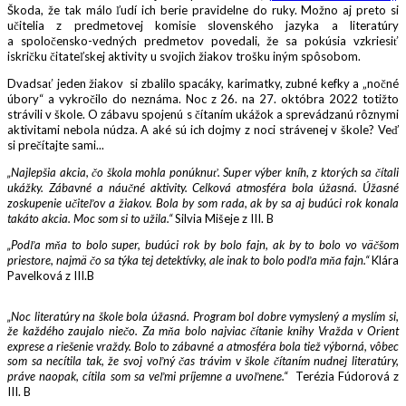
Škoda, že tak málo ľudí ich berie pravidelne do ruky. Možno aj preto si
učitelia z predmetovej komisie slovenského jazyka a literatúry
a spoločensko-vedných predmetov povedali, že sa pokúsia vzkriesiť
iskričku čitateľskej aktivity u svojich žiakov trošku iným spôsobom.
Dvadsať jeden žiakov si zbalilo spacáky, karimatky, zubné kefky a „nočné
úbory“ a vykročilo do neznáma. Noc z 26. na 27. októbra 2022 totižto
strávili v škole. O zábavu spojenú s čítaním ukážok a sprevádzanú rôznymi
aktivitami nebola núdza. A aké sú ich dojmy z noci strávenej v škole? Veď
si prečítajte sami...
„Najlepšia akcia, čo škola mohla ponúknuť. Super výber kníh, z ktorých sa čítali
ukážky. Zábavné a náučné aktivity. Celková atmosféra bola úžasná. Úžasné
zoskupenie učiteľov a žiakov. Bola by som rada, ak by sa aj budúci rok konala
takáto akcia. Moc som si to užila.“
Silvia Mišeje z III. B
„Podľa mňa to bolo super, budúci rok by bolo fajn, ak by to bolo vo väčšom
priestore, najmä čo sa týka tej detektívky, ale inak to bolo podľa mňa fajn.“
Klára
Pavelková z III.B
„Noc literatúry na škole bola úžasná. Program bol dobre vymyslený a myslím si,
že každého zaujalo niečo. Za mňa bolo najviac čítanie knihy Vražda v Orient
exprese a riešenie vraždy. Bolo to zábavné a atmosféra bola tiež výborná, vôbec
som sa necítila tak, že svoj voľný čas trávim v škole čítaním nudnej literatúry,
práve naopak, cítila som sa veľmi príjemne a uvoľnene.“
Terézia Fúdorová z
III. B