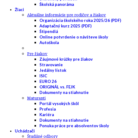
Školská panoráma
Žiaci
Aktuálne informácie pre rodičov a žiakov
Organizácia školského roka 2025/26 (PDF)
Adaptačný kurz 2025 (PDF)
Štipendiá
Online potvrdenie o návšteve školy
Autoškola
Pre žiakov
Záujmové krúžky pre žiakov
Stravovanie
Jedálny lístok
ISIC
EURO 26
ORIGINÁL vs. FEJK
Dokumenty na stiahnutie
Maturanti
Portál vysokých škôl
Profesia
Kariéra
Dokumenty na stiahnutie
Ponuka práce pre absolventov školy
Uchádzači
Študijné odbory