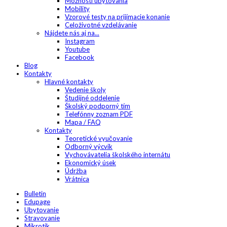
Možnosti ubytovania
Mobility
Vzorové testy na prijímacie konanie
Celoživotné vzdelávanie
Nájdete nás aj na...
Instagram
Youtube
Facebook
Blog
Kontakty
Hlavné kontakty
Vedenie školy
Študijné oddelenie
Školský podporný tím
Telefónny zoznam PDF
Mapa / FAQ
Kontakty
Teoretické vyučovanie
Odborný výcvik
Vychovávatelia školského internátu
Ekonomický úsek
Údržba
Vrátnica
Bulletin
Edupage
Ubytovanie
Stravovanie
Mikrotik