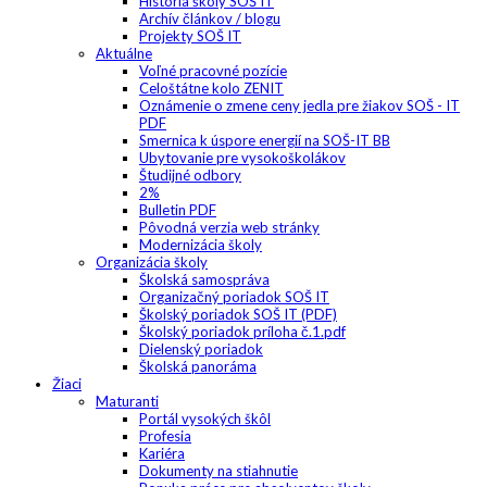
História školy SOŠ IT
Archív článkov / blogu
Projekty SOŠ IT
Aktuálne
Voľné pracovné pozície
Celoštátne kolo ZENIT
Oznámenie o zmene ceny jedla pre žiakov SOŠ - IT
PDF
Smernica k úspore energií na SOŠ-IT BB
Ubytovanie pre vysokoškolákov
Študijné odbory
2%
Bulletin PDF
Pôvodná verzia web stránky
Modernizácia školy
Organizácia školy
Školská samospráva
Organizačný poriadok SOŠ IT
Školský poriadok SOŠ IT (PDF)
Školský poriadok príloha č.1.pdf
Dielenský poriadok
Školská panoráma
Žiaci
Maturanti
Portál vysokých škôl
Profesia
Kariéra
Dokumenty na stiahnutie