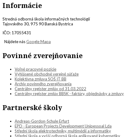
Informácie
Stredná odborná škola informačných technológií
Tajovského 30, 975 90 Banská Bystrica
IČO: 17055431
Nájdete nás
Google Mapa
Povinné zverejňovanie
Voľné pracovné pozície
Vyhlásené obchodné verejné súťaže
Kolektívna zmluva SOŠ IT BB
Archív povinného zverejňovania
Centrálny register zmlúv od 31.03.2022
Centrálny register zmlúv BBSK - faktúry, objednávky a zmluvy
Partnerské školy
Andreas-Gordon-Schule Erfurt
EPD - European Projects Development Unipessoal Lda
Střední škola elektrotechniky, multimédií a informatiky
Střední škola a vyšší odborná škola aplikované kybernetiky