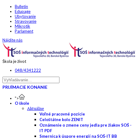
Bulletin
Edupage
Ubytovanie
Stravovanie
Mikrotik
Parlament
Nájdite nás
Škola je život
048/4341222
PRIJÍMACIE KONANIE
">
O škole
Aktuálne
Voľné pracovné pozície
Celoštátne kolo ZENIT
Oznámenie o zmene ceny jedla pre žiakov SOŠ -
IT PDF
Smernica k úspore energií na SOŠ-IT BB