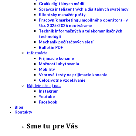
Grafik digitálnych médií
Správca inteligentných a digitálnych systémov
Klientsky manažér pošty
Pracovník marketingu mobilného operátora - v
šk.r. 2025/2026 neotvárame
Technik informačných a telekomunikačných
technológií
Mechanik počítačových sietí
Bulletin PDF
Informácie
Prijímacie konanie
Možnosti ubytovania
Mobility
Vzorové testy na prijímacie konanie
Celoživotné vzdelávanie
Nájdete nás aj na...
Instagram
Youtube
Facebook
Blog
Kontakty
Sme tu pre Vás