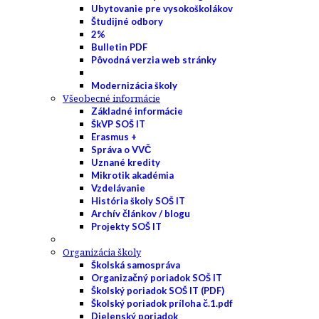
Ubytovanie pre vysokoškolákov
Študijné odbory
2%
Bulletin PDF
Pôvodná verzia web stránky
Modernizácia školy
Všeobecné informácie
Základné informácie
ŠkVP SOŠ IT
Erasmus +
Správa o VVČ
Uznané kredity
Mikrotik akadémia
Vzdelávanie
História školy SOŠ IT
Archív článkov / blogu
Projekty SOŠ IT
Organizácia školy
Školská samospráva
Organizačný poriadok SOŠ IT
Školský poriadok SOŠ IT (PDF)
Školský poriadok príloha č.1.pdf
Dielenský poriadok