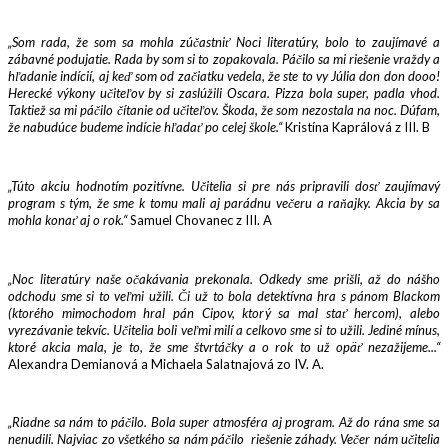
„Som rada, že som sa mohla zúčastniť Noci literatúry, bolo to zaujímavé a
zábavné podujatie. Rada by som si to zopakovala. Páčilo sa mi riešenie vraždy a
hľadanie indícií, aj keď som od začiatku vedela, že ste to vy Júlia don don dooo!
Herecké výkony učiteľov by si zaslúžili Oscara. Pizza bola super, padla vhod.
Taktiež sa mi páčilo čítanie od učiteľov. Škoda, že som nezostala na noc. Dúfam,
že nabudúce budeme indície hľadať po celej škole.“
Kristína Kaprálová z III. B
„Túto akciu hodnotím pozitívne. Učitelia si pre nás pripravili dosť zaujímavý
program s tým, že sme k tomu mali aj parádnu večeru a raňajky. Akcia by sa
mohla konať aj o rok.“
Samuel Chovanec z III. A
„Noc literatúry naše očakávania prekonala. Odkedy sme prišli, až do nášho
odchodu sme si to veľmi užili. Či už to bola detektívna hra s pánom Blackom
(ktorého mimochodom hral pán Cipov, ktorý sa mal stať hercom), alebo
vyrezávanie tekvíc. Učitelia boli veľmi milí a celkovo sme si to užili. Jediné mínus,
ktoré akcia mala, je to, že sme štvrtáčky a o rok to už opäť nezažijeme...“
Alexandra Demianová a Michaela Salatnajová zo IV. A.
„Riadne sa nám to páčilo. Bola super atmosféra aj program. Až do rána sme sa
nenudili. Najviac zo všetkého sa nám páčilo riešenie záhady. Večer nám učitelia