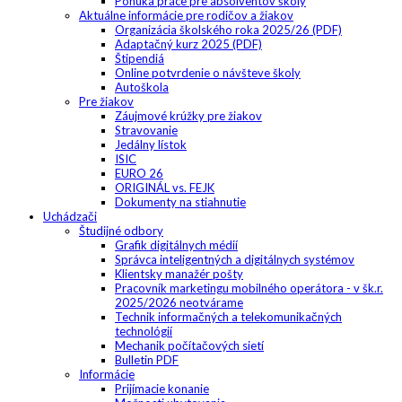
Ponuka práce pre absolventov školy
Aktuálne informácie pre rodičov a žiakov
Organizácia školského roka 2025/26 (PDF)
Adaptačný kurz 2025 (PDF)
Štipendiá
Online potvrdenie o návšteve školy
Autoškola
Pre žiakov
Záujmové krúžky pre žiakov
Stravovanie
Jedálny lístok
ISIC
EURO 26
ORIGINÁL vs. FEJK
Dokumenty na stiahnutie
Uchádzači
Študijné odbory
Grafik digitálnych médií
Správca inteligentných a digitálnych systémov
Klientsky manažér pošty
Pracovník marketingu mobilného operátora - v šk.r.
2025/2026 neotvárame
Technik informačných a telekomunikačných
technológií
Mechanik počítačových sietí
Bulletin PDF
Informácie
Prijímacie konanie