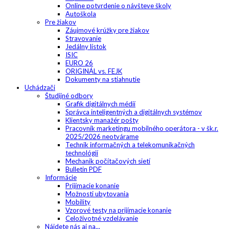
Online potvrdenie o návšteve školy
Autoškola
Pre žiakov
Záujmové krúžky pre žiakov
Stravovanie
Jedálny lístok
ISIC
EURO 26
ORIGINÁL vs. FEJK
Dokumenty na stiahnutie
Uchádzači
Študijné odbory
Grafik digitálnych médií
Správca inteligentných a digitálnych systémov
Klientsky manažér pošty
Pracovník marketingu mobilného operátora - v šk.r.
2025/2026 neotvárame
Technik informačných a telekomunikačných
technológií
Mechanik počítačových sietí
Bulletin PDF
Informácie
Prijímacie konanie
Možnosti ubytovania
Mobility
Vzorové testy na prijímacie konanie
Celoživotné vzdelávanie
Nájdete nás aj na...