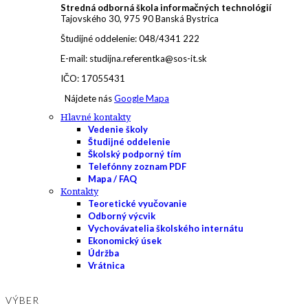
Stredná odborná škola informačných technológií
Tajovského 30, 975 90 Banská Bystrica
Študijné oddelenie: 048/4341 222
E-mail: studijna.referentka@sos-it.sk
IČO: 17055431
Nájdete nás
Google Mapa
Hlavné kontakty
Vedenie školy
Študijné oddelenie
Školský podporný tím
Telefónny zoznam PDF
Mapa / FAQ
Kontakty
Teoretické vyučovanie
Odborný výcvik
Vychovávatelia školského internátu
Ekonomický úsek
Údržba
Vrátnica
VÝBER