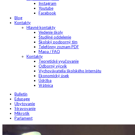
Instagram
Youtube
Facebook
Blog
Kontakty
Hlavné kontakty
Vedenie školy
Študijné oddelenie
Školský podporný tím
Telefónny zoznam PDF
Mapa / FAQ
Kontakty
Teoretické vyučovanie
Odborný výcvik
Vychovávatelia školského internátu
Ekonomický úsek
Údržba
Vrátnica
Bulletin
Edupage
Ubytovanie
Stravovanie
Mikrotik
Parlament