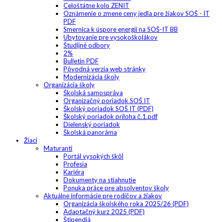
Celoštátne kolo ZENIT
Oznámenie o zmene ceny jedla pre žiakov SOŠ - IT
PDF
Smernica k úspore energií na SOŠ-IT BB
Ubytovanie pre vysokoškolákov
Študijné odbory
2%
Bulletin PDF
Pôvodná verzia web stránky
Modernizácia školy
Organizácia školy
Školská samospráva
Organizačný poriadok SOŠ IT
Školský poriadok SOŠ IT (PDF)
Školský poriadok príloha č.1.pdf
Dielenský poriadok
Školská panoráma
Žiaci
Maturanti
Portál vysokých škôl
Profesia
Kariéra
Dokumenty na stiahnutie
Ponuka práce pre absolventov školy
Aktuálne informácie pre rodičov a žiakov
Organizácia školského roka 2025/26 (PDF)
Adaptačný kurz 2025 (PDF)
Štipendiá