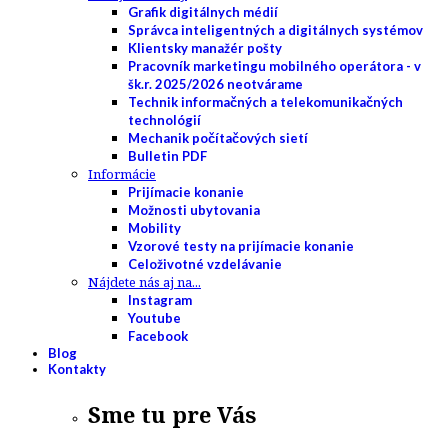
Grafik digitálnych médií
Správca inteligentných a digitálnych systémov
Klientsky manažér pošty
Pracovník marketingu mobilného operátora - v
šk.r. 2025/2026 neotvárame
Technik informačných a telekomunikačných
technológií
Mechanik počítačových sietí
Bulletin PDF
Informácie
Prijímacie konanie
Možnosti ubytovania
Mobility
Vzorové testy na prijímacie konanie
Celoživotné vzdelávanie
Nájdete nás aj na...
Instagram
Youtube
Facebook
Blog
Kontakty
Sme tu pre Vás