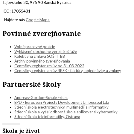
Tajovského 30, 975 90 Banská Bystrica
IČO: 17055431
Nájdete nás
Google Mapa
Povinné zverejňovanie
Voľné pracovné pozície
Vyhlásené obchodné verejné súťaže
Kolektívna zmluva SOŠ IT BB
Archív povinného zverejňovania
Centrálny register zmlúv od 31.03.2022
Centrálny register zmlúv BBSK - faktúry, objednávky a zmluvy
Partnerské školy
Andreas-Gordon-Schule Erfurt
EPD - European Projects Development Unipessoal Lda
Střední škola elektrotechniky, multimédií a informatiky
Střední škola a vyšší odborná škola aplikované kybernetiky
Střední škola teleinformatiky, Ostrava
Škola je život