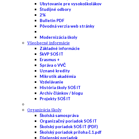
Ubytovanie pre vysokoškolákov
Študijné odbory
2%
Bulletin PDF
Pôvodná verzia web stránky
Modernizácia školy
Všeobecné informácie
Základné informácie
ŠkVP SOŠ IT
Erasmus +
Správa o VVČ
Uznané kredity
Mikrotik akadémia
Vzdelávanie
História školy SOŠ IT
Archív článkov / blogu
Projekty SOŠ IT
Organizácia školy
Školská samospráva
Organizačný poriadok SOŠ IT
Školský poriadok SOŠ IT (PDF)
Školský poriadok príloha č.1.pdf
Dielenský poriadok