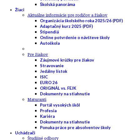
Školská panoráma
Žiaci
Aktuálne informácie pre rodičov a žiakov
Organizácia školského roka 2025/26 (PDF)
Adaptačný kurz 2025 (PDF)
Štipendiá
Online potvrdenie o návšteve školy
Autoškola
Pre žiakov
Záujmové krúžky pre žiakov
Stravovanie
Jedálny lístok
ISIC
EURO 26
ORIGINÁL vs. FEJK
Dokumenty na stiahnutie
Maturanti
Portál vysokých škôl
Profesia
Kariéra
Dokumenty na stiahnutie
Ponuka práce pre absolventov školy
Uchádzači
Študijné odbory