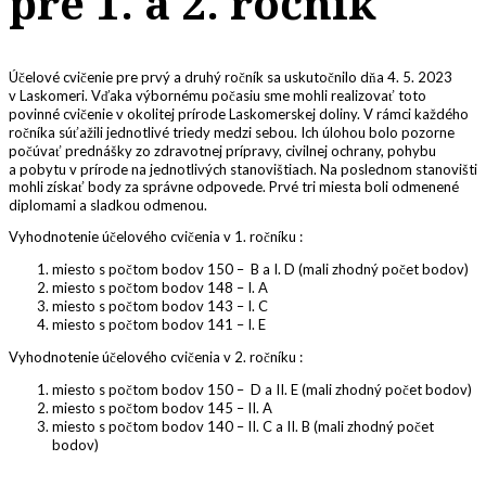
pre 1. a 2. ročník
Účelové cvičenie pre prvý a druhý ročník sa uskutočnilo dňa 4. 5. 2023
v Laskomeri. Vďaka výbornému počasiu sme mohli realizovať toto
povinné cvičenie v okolitej prírode Laskomerskej doliny. V rámci každého
ročníka súťažili jednotlivé triedy medzi sebou. Ich úlohou bolo pozorne
počúvať prednášky zo zdravotnej prípravy, civilnej ochrany, pohybu
a pobytu v prírode na jednotlivých stanovištiach. Na poslednom stanovišti
mohli získať body za správne odpovede. Prvé tri miesta boli odmenené
diplomami a sladkou odmenou.
Vyhodnotenie účelového cvičenia v 1. ročníku :
miesto s počtom bodov 150 – B a I. D (mali zhodný počet bodov)
miesto s počtom bodov 148 – I. A
miesto s počtom bodov 143 – I. C
miesto s počtom bodov 141 – I. E
Vyhodnotenie účelového cvičenia v 2. ročníku :
miesto s počtom bodov 150 – D a II. E (mali zhodný počet bodov)
miesto s počtom bodov 145 – II. A
miesto s počtom bodov 140 – II. C a II. B (mali zhodný počet
bodov)