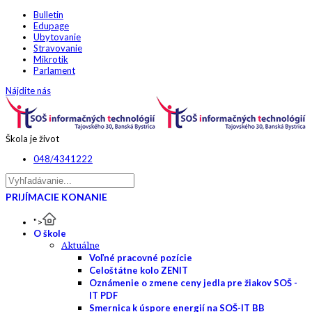
Bulletin
Edupage
Ubytovanie
Stravovanie
Mikrotik
Parlament
Nájdite nás
Škola je život
048/4341222
PRIJÍMACIE KONANIE
">
O škole
Aktuálne
Voľné pracovné pozície
Celoštátne kolo ZENIT
Oznámenie o zmene ceny jedla pre žiakov SOŠ -
IT PDF
Smernica k úspore energií na SOŠ-IT BB