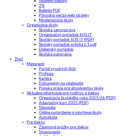
Študijné odbory
2%
Bulletin PDF
Pôvodná verzia web stránky
Modernizácia školy
Organizácia školy
Školská samospráva
Organizačný poriadok SOŠ IT
Školský poriadok SOŠ IT (PDF)
Školský poriadok príloha č.1.pdf
Dielenský poriadok
Školská panoráma
Žiaci
Maturanti
Portál vysokých škôl
Profesia
Kariéra
Dokumenty na stiahnutie
Ponuka práce pre absolventov školy
Aktuálne informácie pre rodičov a žiakov
Organizácia školského roka 2025/26 (PDF)
Adaptačný kurz 2025 (PDF)
Štipendiá
Online potvrdenie o návšteve školy
Autoškola
Pre žiakov
Záujmové krúžky pre žiakov
Stravovanie