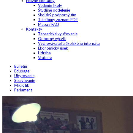
Hlavné kontakty
Vedenie školy
Študijné oddelenie
Školský podporný tím
Telefónny zoznam PDF
Mapa / FAQ
Kontakty
Teoretické vyučovanie
Odborný výcvik
Vychovávatelia školského internátu
Ekonomický úsek
Údržba
Vrátnica
Bulletin
Edupage
Ubytovanie
Stravovanie
Mikrotik
Parlament