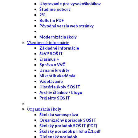
Ubytovanie pre vysokoškolákov
Študijné odbory
2%
Bulletin PDF
Pôvodná verzia web stránky
Modernizácia školy
Všeobecné informácie
Základné informácie
ŠkVP SOŠ IT
Erasmus +
Správa o VVČ
Uznané kredity
Mikrotik akadémia
Vzdelávanie
História školy SOŠ IT
Archív článkov / blogu
Projekty SOŠ IT
Organizácia školy
Školská samospráva
Organizačný poriadok SOŠ IT
Školský poriadok SOŠ IT (PDF)
Školský poriadok príloha č.1.pdf
Dielenský poriadok