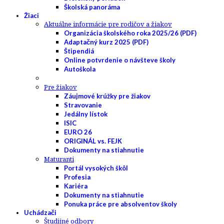
Školská panoráma
Žiaci
Aktuálne informácie pre rodičov a žiakov
Organizácia školského roka 2025/26 (PDF)
Adaptačný kurz 2025 (PDF)
Štipendiá
Online potvrdenie o návšteve školy
Autoškola
Pre žiakov
Záujmové krúžky pre žiakov
Stravovanie
Jedálny lístok
ISIC
EURO 26
ORIGINÁL vs. FEJK
Dokumenty na stiahnutie
Maturanti
Portál vysokých škôl
Profesia
Kariéra
Dokumenty na stiahnutie
Ponuka práce pre absolventov školy
Uchádzači
Študijné odbory