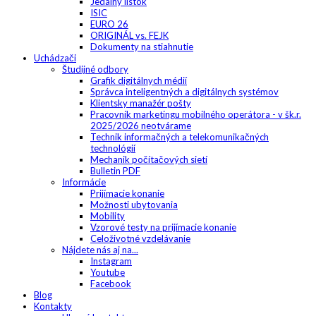
Jedálny lístok
ISIC
EURO 26
ORIGINÁL vs. FEJK
Dokumenty na stiahnutie
Uchádzači
Študijné odbory
Grafik digitálnych médií
Správca inteligentných a digitálnych systémov
Klientsky manažér pošty
Pracovník marketingu mobilného operátora - v šk.r.
2025/2026 neotvárame
Technik informačných a telekomunikačných
technológií
Mechanik počítačových sietí
Bulletin PDF
Informácie
Prijímacie konanie
Možnosti ubytovania
Mobility
Vzorové testy na prijímacie konanie
Celoživotné vzdelávanie
Nájdete nás aj na...
Instagram
Youtube
Facebook
Blog
Kontakty