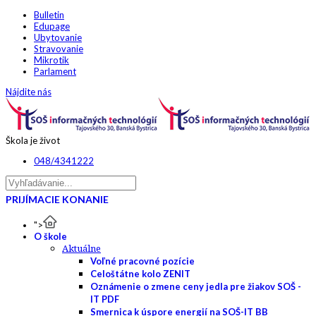
Bulletin
Edupage
Ubytovanie
Stravovanie
Mikrotik
Parlament
Nájdite nás
Škola je život
048/4341222
PRIJÍMACIE KONANIE
">
O škole
Aktuálne
Voľné pracovné pozície
Celoštátne kolo ZENIT
Oznámenie o zmene ceny jedla pre žiakov SOŠ -
IT PDF
Smernica k úspore energií na SOŠ-IT BB