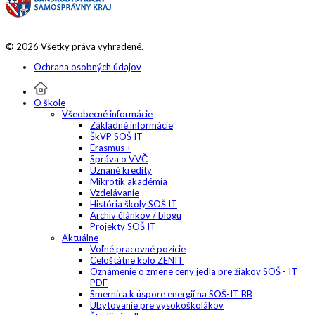
© 2026 Všetky práva vyhradené.
Ochrana osobných údajov
O škole
Všeobecné informácie
Základné informácie
ŠkVP SOŠ IT
Erasmus +
Správa o VVČ
Uznané kredity
Mikrotik akadémia
Vzdelávanie
História školy SOŠ IT
Archív článkov / blogu
Projekty SOŠ IT
Aktuálne
Voľné pracovné pozície
Celoštátne kolo ZENIT
Oznámenie o zmene ceny jedla pre žiakov SOŠ - IT
PDF
Smernica k úspore energií na SOŠ-IT BB
Ubytovanie pre vysokoškolákov