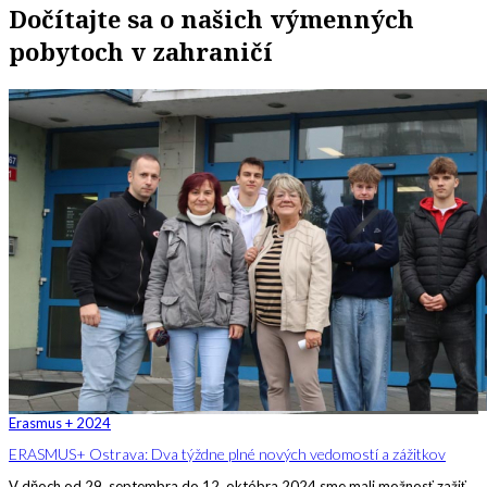
Dočítajte sa o našich výmenných
pobytoch v zahraničí
Erasmus + 2024
ERASMUS+ Ostrava: Dva týždne plné nových vedomostí a zážitkov
V dňoch od 29. septembra do 12. októbra 2024 sme mali možnosť zažiť