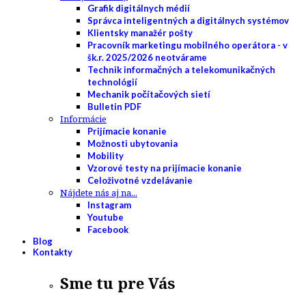
Grafik digitálnych médií
Správca inteligentných a digitálnych systémov
Klientsky manažér pošty
Pracovník marketingu mobilného operátora - v
šk.r. 2025/2026 neotvárame
Technik informačných a telekomunikačných
technológií
Mechanik počítačových sietí
Bulletin PDF
Informácie
Prijímacie konanie
Možnosti ubytovania
Mobility
Vzorové testy na prijímacie konanie
Celoživotné vzdelávanie
Nájdete nás aj na...
Instagram
Youtube
Facebook
Blog
Kontakty
Sme tu pre Vás