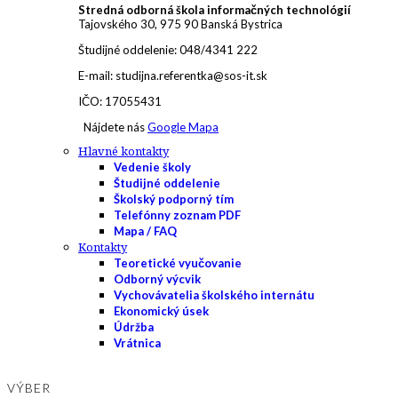
Stredná odborná škola informačných technológií
Tajovského 30, 975 90 Banská Bystrica
Študijné oddelenie: 048/4341 222
E-mail: studijna.referentka@sos-it.sk
IČO: 17055431
Nájdete nás
Google Mapa
Hlavné kontakty
Vedenie školy
Študijné oddelenie
Školský podporný tím
Telefónny zoznam PDF
Mapa / FAQ
Kontakty
Teoretické vyučovanie
Odborný výcvik
Vychovávatelia školského internátu
Ekonomický úsek
Údržba
Vrátnica
VÝBER