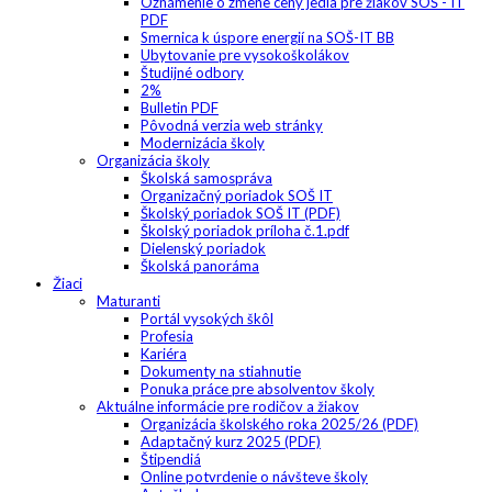
Oznámenie o zmene ceny jedla pre žiakov SOŠ - IT
PDF
Smernica k úspore energií na SOŠ-IT BB
Ubytovanie pre vysokoškolákov
Študijné odbory
2%
Bulletin PDF
Pôvodná verzia web stránky
Modernizácia školy
Organizácia školy
Školská samospráva
Organizačný poriadok SOŠ IT
Školský poriadok SOŠ IT (PDF)
Školský poriadok príloha č.1.pdf
Dielenský poriadok
Školská panoráma
Žiaci
Maturanti
Portál vysokých škôl
Profesia
Kariéra
Dokumenty na stiahnutie
Ponuka práce pre absolventov školy
Aktuálne informácie pre rodičov a žiakov
Organizácia školského roka 2025/26 (PDF)
Adaptačný kurz 2025 (PDF)
Štipendiá
Online potvrdenie o návšteve školy