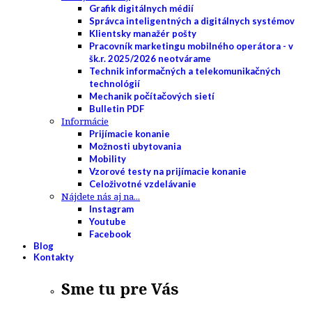
Grafik digitálnych médií
Správca inteligentných a digitálnych systémov
Klientsky manažér pošty
Pracovník marketingu mobilného operátora - v
šk.r. 2025/2026 neotvárame
Technik informačných a telekomunikačných
technológií
Mechanik počítačových sietí
Bulletin PDF
Informácie
Prijímacie konanie
Možnosti ubytovania
Mobility
Vzorové testy na prijímacie konanie
Celoživotné vzdelávanie
Nájdete nás aj na...
Instagram
Youtube
Facebook
Blog
Kontakty
Sme tu pre Vás