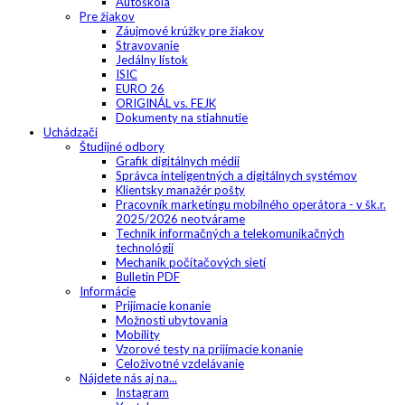
Autoškola
Pre žiakov
Záujmové krúžky pre žiakov
Stravovanie
Jedálny lístok
ISIC
EURO 26
ORIGINÁL vs. FEJK
Dokumenty na stiahnutie
Uchádzači
Študijné odbory
Grafik digitálnych médií
Správca inteligentných a digitálnych systémov
Klientsky manažér pošty
Pracovník marketingu mobilného operátora - v šk.r.
2025/2026 neotvárame
Technik informačných a telekomunikačných
technológií
Mechanik počítačových sietí
Bulletin PDF
Informácie
Prijímacie konanie
Možnosti ubytovania
Mobility
Vzorové testy na prijímacie konanie
Celoživotné vzdelávanie
Nájdete nás aj na...
Instagram