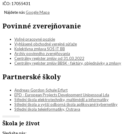
IČO: 17055431
Nájdete nás
Google Mapa
Povinné zverejňovanie
Voľné pracovné pozície
Vyhlásené obchodné verejné súťaže
Kolektívna zmluva SOŠ IT BB
Archív povinného zverejňovania
Centrálny register zmlúv od 31.03.2022
Centrálny register zmlúv BBSK - faktúry, objednávky a zmluvy
Partnerské školy
Andreas-Gordon-Schule Erfurt
EPD - European Projects Development Unipessoal Lda
Střední škola elektrotechniky, multimédií a informatiky
Střední škola a vyšší odborná škola aplikované kybernetiky
Střední škola teleinformatiky, Ostrava
Škola je život
Sledujte nás: