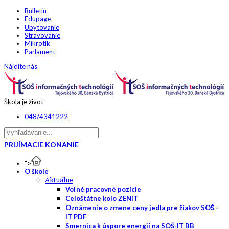
Bulletin
Edupage
Ubytovanie
Stravovanie
Mikrotik
Parlament
Nájdite nás
Škola je život
048/4341222
PRIJÍMACIE KONANIE
">
O škole
Aktuálne
Voľné pracovné pozície
Celoštátne kolo ZENIT
Oznámenie o zmene ceny jedla pre žiakov SOŠ -
IT PDF
Smernica k úspore energií na SOŠ-IT BB