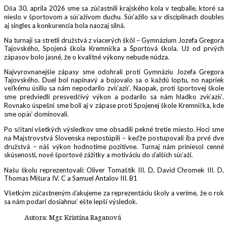
Dňa 30. apríla 2026 sme sa zúčastnili krajského kola v teqballe, ktoré sa
nieslo v športovom a súťaživom duchu. Súťažilo sa v disciplínach doubles
aj singles a konkurencia bola naozaj silná.
Na turnaji sa stretli družstvá z viacerých škôl – Gymnázium Jozefa Gregora
Tajovského, Spojená škola Kremnička a Športová škola. Už od prvých
zápasov bolo jasné, že o kvalitné výkony nebude núdza.
Najvyrovnanejšie zápasy sme odohrali proti Gymnáziu Jozefa Gregora
Tajovského. Duel bol napínavý a bojovalo sa o každú loptu, no napriek
veľkému úsiliu sa nám nepodarilo zvíťaziť. Naopak, proti športovej škole
sme predviedli presvedčivý výkon a podarilo sa nám hladko zvíťaziť.
Rovnako úspešní sme boli aj v zápase proti Spojenej škole Kremnička, kde
sme opäť dominovali.
Po sčítaní všetkých výsledkov sme obsadili pekné tretie miesto. Hoci sme
na Majstrovstvá Slovenska nepostúpili – keďže postupovali iba prvé dve
družstvá – náš výkon hodnotíme pozitívne. Turnaj nám priniesol cenné
skúsenosti, nové športové zážitky a motiváciu do ďalších súťaží.
Našu školu reprezentovali: Oliver Tomaštík III. D, David Chromek III. D,
Thomas Mišura IV. C a Samuel Antalov III. B1
Všetkým zúčastneným ďakujeme za reprezentáciu školy a veríme, že o rok
sa nám podarí dosiahnuť ešte lepší výsledok.
Autora: Mgr. Kristína Raganová