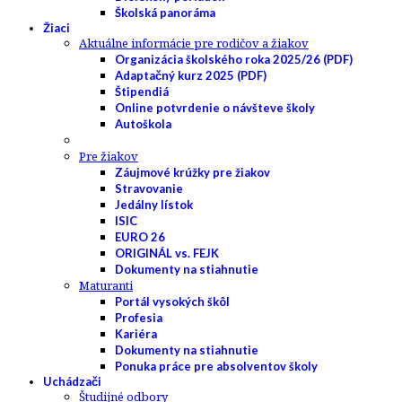
Školská panoráma
Žiaci
Aktuálne informácie pre rodičov a žiakov
Organizácia školského roka 2025/26 (PDF)
Adaptačný kurz 2025 (PDF)
Štipendiá
Online potvrdenie o návšteve školy
Autoškola
Pre žiakov
Záujmové krúžky pre žiakov
Stravovanie
Jedálny lístok
ISIC
EURO 26
ORIGINÁL vs. FEJK
Dokumenty na stiahnutie
Maturanti
Portál vysokých škôl
Profesia
Kariéra
Dokumenty na stiahnutie
Ponuka práce pre absolventov školy
Uchádzači
Študijné odbory