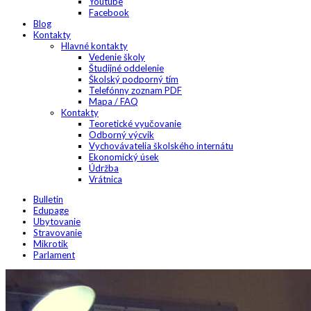
Youtube
Facebook
Blog
Kontakty
Hlavné kontakty
Vedenie školy
Študijné oddelenie
Školský podporný tím
Telefónny zoznam PDF
Mapa / FAQ
Kontakty
Teoretické vyučovanie
Odborný výcvik
Vychovávatelia školského internátu
Ekonomický úsek
Údržba
Vrátnica
Bulletin
Edupage
Ubytovanie
Stravovanie
Mikrotik
Parlament