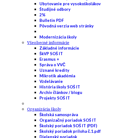
Ubytovanie pre vysokoškolákov
Študijné odbory
2%
Bulletin PDF
Pôvodná verzia web stránky
Modernizácia školy
Všeobecné informácie
Základné informácie
ŠkVP SOŠ IT
Erasmus +
Správa o VVČ
Uznané kredity
Mikrotik akadémia
Vzdelávanie
História školy SOŠ IT
Archív článkov / blogu
Projekty SOŠ IT
Organizácia školy
Školská samospráva
Organizačný poriadok SOŠ IT
Školský poriadok SOŠ IT (PDF)
Školský poriadok príloha č.1.pdf
Dielenský poriadok