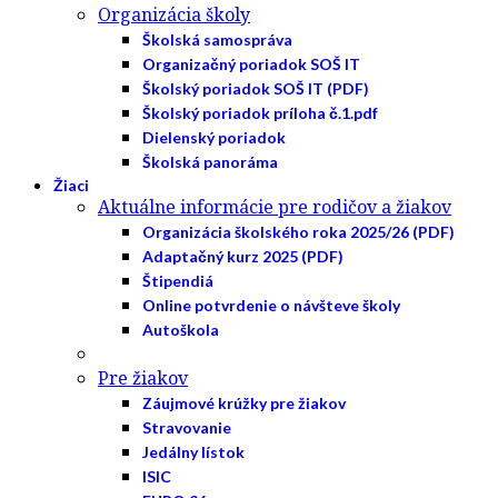
Organizácia školy
Školská samospráva
Organizačný poriadok SOŠ IT
Školský poriadok SOŠ IT (PDF)
Školský poriadok príloha č.1.pdf
Dielenský poriadok
Školská panoráma
Žiaci
Aktuálne informácie pre rodičov a žiakov
Organizácia školského roka 2025/26 (PDF)
Adaptačný kurz 2025 (PDF)
Štipendiá
Online potvrdenie o návšteve školy
Autoškola
Pre žiakov
Záujmové krúžky pre žiakov
Stravovanie
Jedálny lístok
ISIC