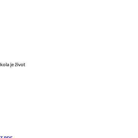
kola je život
IT PDF