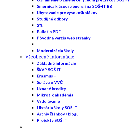
Smernica k úspore energií na SOŠ-IT BB
Ubytovanie pre vysokoškolákov
Študijné odbory
2%
Bulletin PDF
Pôvodná verzia web stránky
Modernizácia školy
Všeobecné informácie
Základné informácie
ŠkVP SOŠ IT
Erasmus +
Správa o VVČ
Uznané kredity
Mikrotik akadémia
Vzdelávanie
História školy SOŠ IT
Archív článkov / blogu
Projekty SOŠ IT