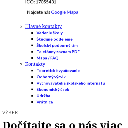
IČO: 17055431
Nájdete nás
Google Mapa
Hlavné kontakty
Vedenie školy
Študijné oddelenie
Školský podporný tím
Telefónny zoznam PDF
Mapa / FAQ
Kontakty
Teoretické vyučovanie
Odborný výcvik
Vychovávatelia školského internátu
Ekonomický úsek
Údržba
Vrátnica
VÝBER
Dočítajte sa o nás viac