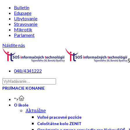
Bulletin
Edupage
Ubytovanie
Stravovanie
Mikrotik
Parlament
Nájdite nás
Š
048/4341222
PRIJÍMACIE KONANIE
">
O škole
Aktuálne
Voľné pracovné pozície
Celoštátne kolo ZENIT
Oznámenie o zmene ceny jedla pre žiakov SOŠ - 