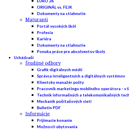
EURO 26
ORIGINÁL vs. FEJK
Dokumenty na stiahnutie
Maturanti
Portál vysokých škôl
Profesia
Kariéra
Dokumenty na stiahnutie
Ponuka práce pre absolventov školy
Uchádzači
Študijné odbory
Grafik digitálnych médií
Správca inteligentných a digitálnych systémov
Klientsky manažér pošty
Pracovník marketingu mobilného operátora - v 
Technik informačných a telekomunikačných tech
Mechanik počítačových sietí
Bulletin PDF
Informácie
Prijímacie konanie
Možnosti ubytovania