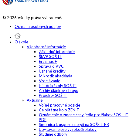
© 2026 Všetky práva vyhradené.
Ochrana osobných údajov
O škole
Všeobecné informácie
Základné informácie
ŠkVP SOŠ IT
Erasmus +
Správa o VVČ
Uznané kredity
Mikrotik akadémia
Vzdelávanie
História školy SOŠ IT
Archív článkov / blogu
Projekty SOŠ IT
Aktuálne
Voľné pracovné pozície
Celoštátne kolo ZENIT
Oznámenie o zmene ceny jedla pre žiakov SOŠ - IT
PDF
Smernica k úspore energií na SOŠ-IT BB
Ubytovanie pre vysokoškolákov
Študijné odbory