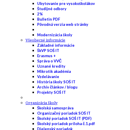
Ubytovanie pre vysokoškolákov
Študijné odbory
2%
Bulletin PDF
Pôvodná verzia web stránky
Modernizácia školy
Všeobecné informácie
Základné informácie
ŠkVP SOŠ IT
Erasmus +
Správa o VVČ
Uznané kredity
Mikrotik akadémia
Vzdelávanie
História školy SOŠ IT
Archív článkov / blogu
Projekty SOŠ IT
Organizácia školy
Školská samospráva
Organizačný poriadok SOŠ IT
Školský poriadok SOŠ IT (PDF)
Školský poriadok príloha č.1.pdf
Dielenský poriadok