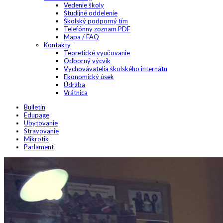
Vedenie školy
Študijné oddelenie
Školský podporný tím
Telefónny zoznam PDF
Mapa / FAQ
Kontakty
Teoretické vyučovanie
Odborný výcvik
Vychovávatelia školského internátu
Ekonomický úsek
Údržba
Vrátnica
Bulletin
Edupage
Ubytovanie
Stravovanie
Mikrotik
Parlament