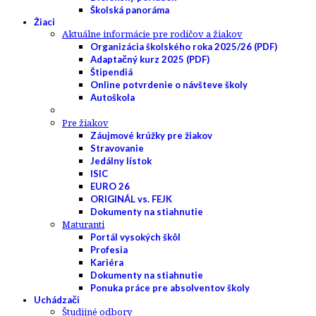
Školská panoráma
Žiaci
Aktuálne informácie pre rodičov a žiakov
Organizácia školského roka 2025/26 (PDF)
Adaptačný kurz 2025 (PDF)
Štipendiá
Online potvrdenie o návšteve školy
Autoškola
Pre žiakov
Záujmové krúžky pre žiakov
Stravovanie
Jedálny lístok
ISIC
EURO 26
ORIGINÁL vs. FEJK
Dokumenty na stiahnutie
Maturanti
Portál vysokých škôl
Profesia
Kariéra
Dokumenty na stiahnutie
Ponuka práce pre absolventov školy
Uchádzači
Študijné odbory