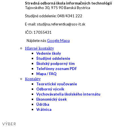
Stredná odborná škola informačných technológií
Tajovského 30, 975 90 Banská Bystrica
Študijné oddelenie: 048/4341 222
E-mail: studijna.referentka@sos-it.sk
IČO: 17055431
Nájdete nás
Google Mapa
Hlavné kontakty
Vedenie školy
Študijné oddelenie
Školský podporný tím
Telefónny zoznam PDF
Mapa / FAQ
Kontakty
Teoretické vyučovanie
Odborný výcvik
Vychovávatelia školského internátu
Ekonomický úsek
Údržba
Vrátnica
VÝBER