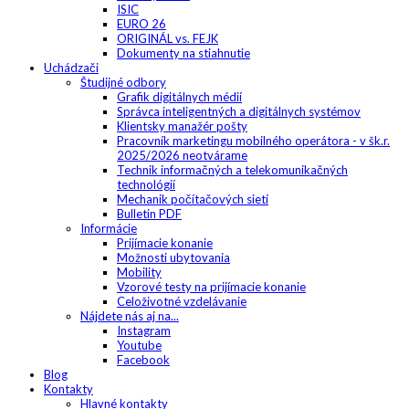
ISIC
EURO 26
ORIGINÁL vs. FEJK
Dokumenty na stiahnutie
Uchádzači
Študijné odbory
Grafik digitálnych médií
Správca inteligentných a digitálnych systémov
Klientsky manažér pošty
Pracovník marketingu mobilného operátora - v šk.r.
2025/2026 neotvárame
Technik informačných a telekomunikačných
technológií
Mechanik počítačových sietí
Bulletin PDF
Informácie
Prijímacie konanie
Možnosti ubytovania
Mobility
Vzorové testy na prijímacie konanie
Celoživotné vzdelávanie
Nájdete nás aj na...
Instagram
Youtube
Facebook
Blog
Kontakty
Hlavné kontakty