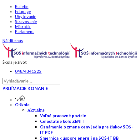
Bulletin
Edupage
Ubytovanie
Stravovanie
Mikrotik
Parlament
Nájdite nás
Škola je život
048/4341222
PRIJÍMACIE KONANIE
">
O škole
Aktuálne
Voľné pracovné pozície
Celoštátne kolo ZENIT
Oznámenie o zmene ceny jedla pre žiakov SOŠ -
IT PDF
Smernica k úspore energií na SOŠ-IT BB