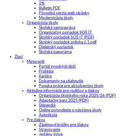
2%
Bulletin PDF
Pôvodná verzia web stránky
Modernizácia školy
Organizácia školy
Školská samospráva
Organizačný poriadok SOŠ IT
Školský poriadok SOŠ IT (PDF)
Školský poriadok príloha č.1.pdf
Dielenský poriadok
Školská panoráma
Žiaci
Maturanti
Portál vysokých škôl
Profesia
Kariéra
Dokumenty na stiahnutie
Ponuka práce pre absolventov školy
Aktuálne informácie pre rodičov a žiakov
Organizácia školského roka 2025/26 (PDF)
Adaptačný kurz 2025 (PDF)
Štipendiá
Online potvrdenie o návšteve školy
Autoškola
Pre žiakov
Záujmové krúžky pre žiakov
Stravovanie
Jedálny lístok