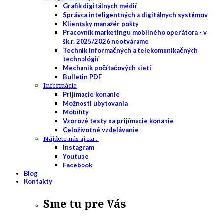
Grafik digitálnych médií
Správca inteligentných a digitálnych systémov
Klientsky manažér pošty
Pracovník marketingu mobilného operátora - v
šk.r. 2025/2026 neotvárame
Technik informačných a telekomunikačných
technológií
Mechanik počítačových sietí
Bulletin PDF
Informácie
Prijímacie konanie
Možnosti ubytovania
Mobility
Vzorové testy na prijímacie konanie
Celoživotné vzdelávanie
Nájdete nás aj na...
Instagram
Youtube
Facebook
Blog
Kontakty
Sme tu pre Vás