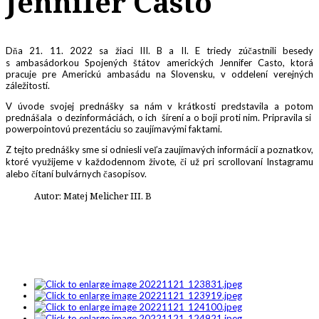
Jennifer Casto
Dňa 21. 11. 2022 sa žiaci III. B a II. E triedy zúčastnili besedy
s ambasádorkou Spojených štátov amerických Jennifer Casto, ktorá
pracuje pre Americkú ambasádu na Slovensku, v oddelení verejných
záležitostí.
V úvode svojej prednášky sa nám v krátkosti predstavila a potom
prednášala o dezinformáciách, o ich šírení a o boji proti nim. Pripravila si
powerpointovú prezentáciu so zaujímavými faktami.
Z tejto prednášky sme si odniesli veľa zaujímavých informácií a poznatkov,
ktoré využijeme v každodennom živote, či už pri scrollovaní Instagramu
alebo čítaní bulvárnych časopisov.
Autor: Matej Melicher III. B