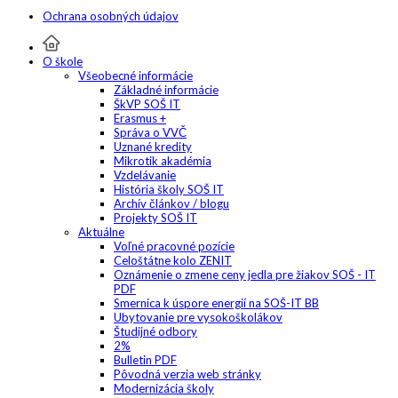
Ochrana osobných údajov
O škole
Všeobecné informácie
Základné informácie
ŠkVP SOŠ IT
Erasmus +
Správa o VVČ
Uznané kredity
Mikrotik akadémia
Vzdelávanie
História školy SOŠ IT
Archív článkov / blogu
Projekty SOŠ IT
Aktuálne
Voľné pracovné pozície
Celoštátne kolo ZENIT
Oznámenie o zmene ceny jedla pre žiakov SOŠ - IT
PDF
Smernica k úspore energií na SOŠ-IT BB
Ubytovanie pre vysokoškolákov
Študijné odbory
2%
Bulletin PDF
Pôvodná verzia web stránky
Modernizácia školy