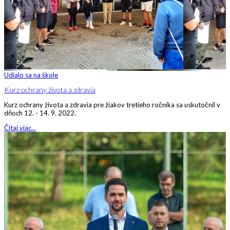
Udialo sa na škole
Kurz ochrany života a zdravia
Kurz ochrany života a zdravia pre žiakov tretieho ročníka sa uskutočnil v
dňoch 12. - 14. 9. 2022.
Čítaj viac...