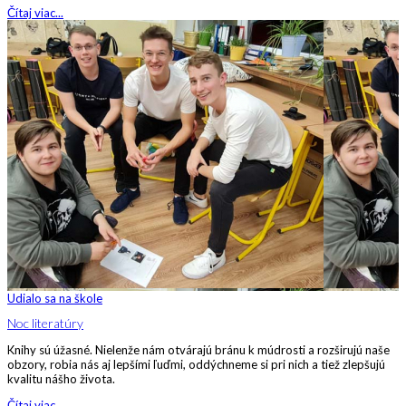
Čítaj viac...
Udialo sa na škole
Noc literatúry
Knihy sú úžasné. Nielenže nám otvárajú bránu k múdrosti a rozširujú naše
obzory, robia nás aj lepšími ľuďmi, oddýchneme si pri nich a tiež zlepšujú
kvalitu nášho života.
Čítaj viac...