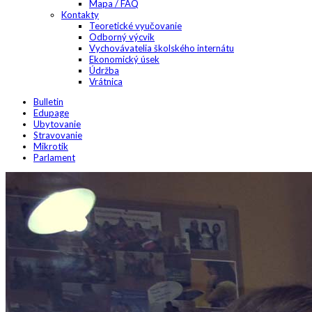
Mapa / FAQ
Kontakty
Teoretické vyučovanie
Odborný výcvik
Vychovávatelia školského internátu
Ekonomický úsek
Údržba
Vrátnica
Bulletin
Edupage
Ubytovanie
Stravovanie
Mikrotik
Parlament