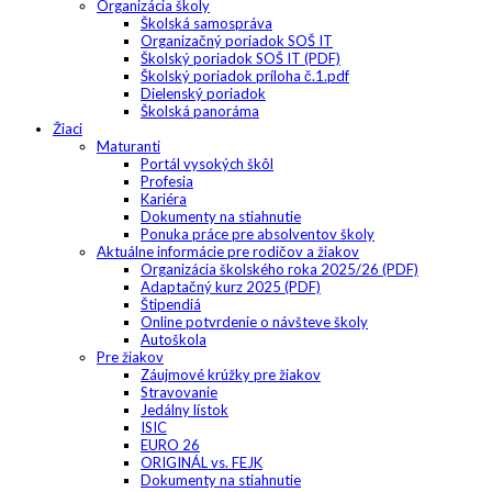
Organizácia školy
Školská samospráva
Organizačný poriadok SOŠ IT
Školský poriadok SOŠ IT (PDF)
Školský poriadok príloha č.1.pdf
Dielenský poriadok
Školská panoráma
Žiaci
Maturanti
Portál vysokých škôl
Profesia
Kariéra
Dokumenty na stiahnutie
Ponuka práce pre absolventov školy
Aktuálne informácie pre rodičov a žiakov
Organizácia školského roka 2025/26 (PDF)
Adaptačný kurz 2025 (PDF)
Štipendiá
Online potvrdenie o návšteve školy
Autoškola
Pre žiakov
Záujmové krúžky pre žiakov
Stravovanie
Jedálny lístok
ISIC
EURO 26
ORIGINÁL vs. FEJK
Dokumenty na stiahnutie