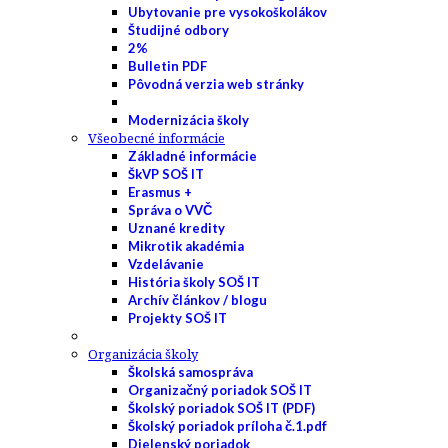
Ubytovanie pre vysokoškolákov
Študijné odbory
2%
Bulletin PDF
Pôvodná verzia web stránky
Modernizácia školy
Všeobecné informácie
Základné informácie
ŠkVP SOŠ IT
Erasmus +
Správa o VVČ
Uznané kredity
Mikrotik akadémia
Vzdelávanie
História školy SOŠ IT
Archív článkov / blogu
Projekty SOŠ IT
Organizácia školy
Školská samospráva
Organizačný poriadok SOŠ IT
Školský poriadok SOŠ IT (PDF)
Školský poriadok príloha č.1.pdf
Dielenský poriadok