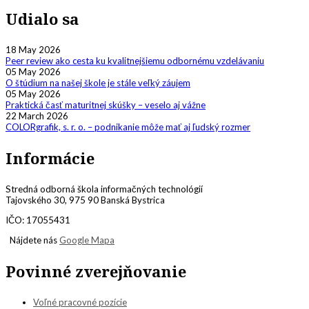
Udialo sa
18 May 2026
Peer review ako cesta ku kvalitnejšiemu odbornému vzdelávaniu
05 May 2026
O štúdium na našej škole je stále veľký záujem
05 May 2026
Praktická časť maturitnej skúšky – veselo aj vážne
22 March 2026
COLORgrafik, s. r. o. – podnikanie môže mať aj ľudský rozmer
Informácie
Stredná odborná škola informačných technológií
Tajovského 30, 975 90 Banská Bystrica
IČO: 17055431
Nájdete nás
Google Mapa
Povinné zverejňovanie
Voľné pracovné pozície