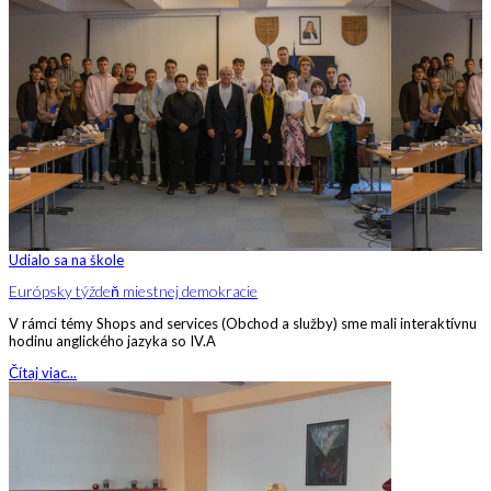
Udialo sa na škole
Európsky týždeň miestnej demokracie
V rámci témy Shops and services (Obchod a služby) sme mali interaktívnu
hodinu anglického jazyka so IV.A
Čítaj viac...