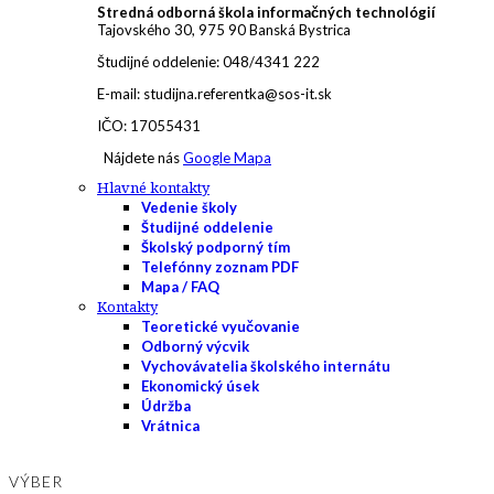
Stredná odborná škola informačných technológií
Tajovského 30, 975 90 Banská Bystrica
Študijné oddelenie: 048/4341 222
E-mail: studijna.referentka@sos-it.sk
IČO: 17055431
Nájdete nás
Google Mapa
Hlavné kontakty
Vedenie školy
Študijné oddelenie
Školský podporný tím
Telefónny zoznam PDF
Mapa / FAQ
Kontakty
Teoretické vyučovanie
Odborný výcvik
Vychovávatelia školského internátu
Ekonomický úsek
Údržba
Vrátnica
VÝBER