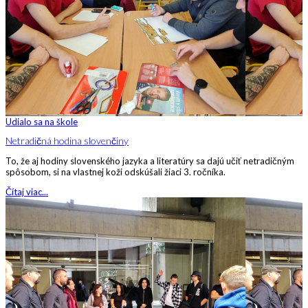
Udialo sa na škole
Netradičná hodina slovenčiny
To, že aj hodiny slovenského jazyka a literatúry sa dajú učiť netradičným
spôsobom, si na vlastnej koži odskúšali žiaci 3. ročníka.
Čítaj viac...