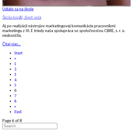
Udialo sa na škole
Škola končí, život volá
Aj po realizácii nástrojov marketingovej komunikácie pracovníkmi
marketingu z III. E triedy naša spolupráca so spoločnosťou CBRE, s. r. o.
neskončila.
Čítaj viac...
Start
«
1
2
3
4
5
6
7
8
»
End
Page 6 of 8