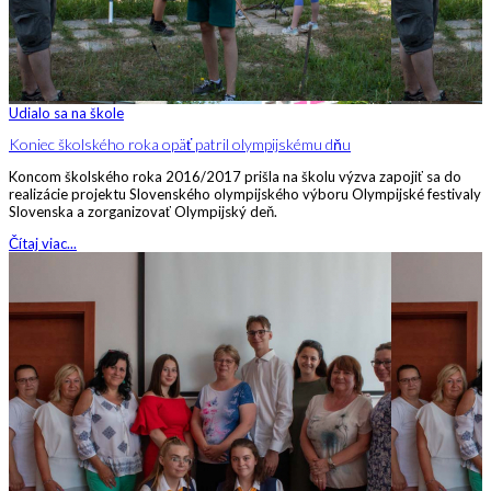
Udialo sa na škole
Koniec školského roka opäť patril olympijskému dňu
Koncom školského roka 2016/2017 prišla na školu výzva zapojiť sa do
realizácie projektu Slovenského olympijského výboru Olympijské festivaly
Slovenska a zorganizovať Olympijský deň.
Čítaj viac...