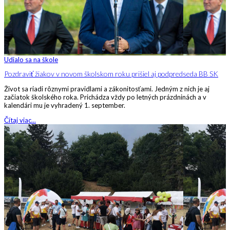
Udialo sa na škole
Pozdraviť žiakov v novom školskom roku prišiel aj podpredseda BB SK
Život sa riadi rôznymi pravidlami a zákonitosťami. Jedným z nich je aj
začiatok školského roka. Prichádza vždy po letných prázdninách a v
kalendári mu je vyhradený 1. september.
Čítaj viac...