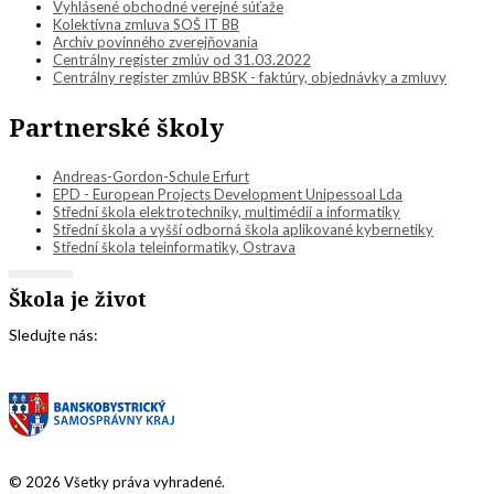
Vyhlásené obchodné verejné súťaže
Kolektívna zmluva SOŠ IT BB
Archív povinného zverejňovania
Centrálny register zmlúv od 31.03.2022
Centrálny register zmlúv BBSK - faktúry, objednávky a zmluvy
Partnerské školy
Andreas-Gordon-Schule Erfurt
EPD - European Projects Development Unipessoal Lda
Střední škola elektrotechniky, multimédií a informatiky
Střední škola a vyšší odborná škola aplikované kybernetiky
Střední škola teleinformatiky, Ostrava
Škola je život
Sledujte nás:
© 2026 Všetky práva vyhradené.