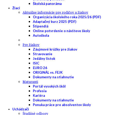
Školská panoráma
Žiaci
Aktuálne informácie pre rodičov a žiakov
Organizácia školského roka 2025/26 (PDF)
Adaptačný kurz 2025 (PDF)
Štipendiá
Online potvrdenie o návšteve školy
Autoškola
Pre žiakov
Záujmové krúžky pre žiakov
Stravovanie
Jedálny lístok
ISIC
EURO 26
ORIGINÁL vs. FEJK
Dokumenty na stiahnutie
Maturanti
Portál vysokých škôl
Profesia
Kariéra
Dokumenty na stiahnutie
Ponuka práce pre absolventov školy
Uchádzači
Študijné odbory