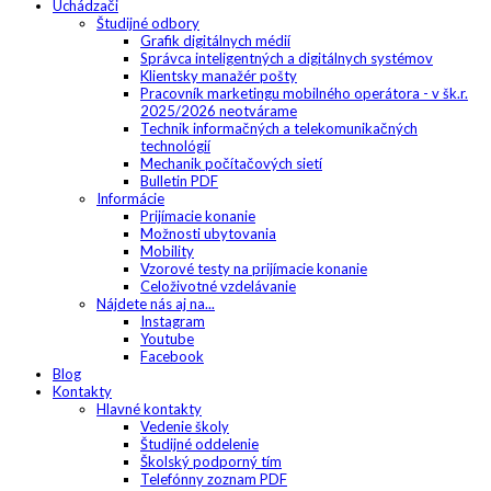
Uchádzači
Študijné odbory
Grafik digitálnych médií
Správca inteligentných a digitálnych systémov
Klientsky manažér pošty
Pracovník marketingu mobilného operátora - v šk.r.
2025/2026 neotvárame
Technik informačných a telekomunikačných
technológií
Mechanik počítačových sietí
Bulletin PDF
Informácie
Prijímacie konanie
Možnosti ubytovania
Mobility
Vzorové testy na prijímacie konanie
Celoživotné vzdelávanie
Nájdete nás aj na...
Instagram
Youtube
Facebook
Blog
Kontakty
Hlavné kontakty
Vedenie školy
Študijné oddelenie
Školský podporný tím
Telefónny zoznam PDF