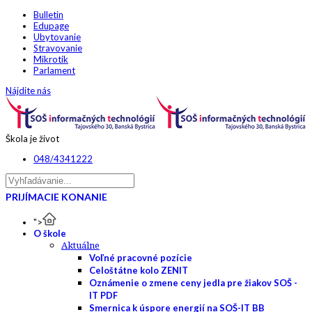
Bulletin
Edupage
Ubytovanie
Stravovanie
Mikrotik
Parlament
Nájdite nás
Škola je život
048/4341222
PRIJÍMACIE KONANIE
">
O škole
Aktuálne
Voľné pracovné pozície
Celoštátne kolo ZENIT
Oznámenie o zmene ceny jedla pre žiakov SOŠ -
IT PDF
Smernica k úspore energií na SOŠ-IT BB