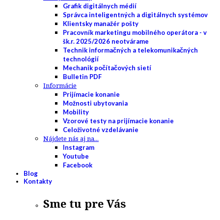
Grafik digitálnych médií
Správca inteligentných a digitálnych systémov
Klientsky manažér pošty
Pracovník marketingu mobilného operátora - v
šk.r. 2025/2026 neotvárame
Technik informačných a telekomunikačných
technológií
Mechanik počítačových sietí
Bulletin PDF
Informácie
Prijímacie konanie
Možnosti ubytovania
Mobility
Vzorové testy na prijímacie konanie
Celoživotné vzdelávanie
Nájdete nás aj na...
Instagram
Youtube
Facebook
Blog
Kontakty
Sme tu pre Vás