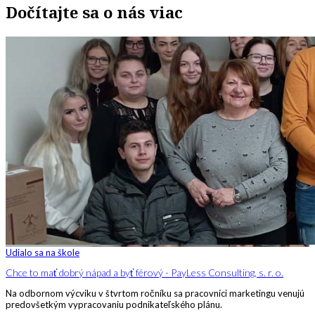
Dočítajte sa o nás viac
Udialo sa na škole
Chce to mať dobrý nápad a byť férový - PayLess Consulting, s. r. o.
Na odbornom výcviku v štvrtom ročníku sa pracovníci marketingu venujú
predovšetkým vypracovaniu podnikateľského plánu.