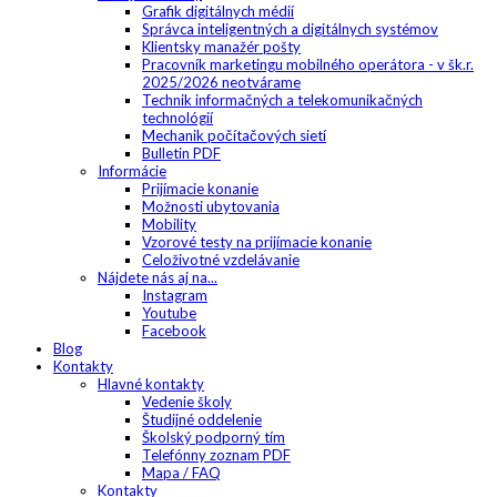
Grafik digitálnych médií
Správca inteligentných a digitálnych systémov
Klientsky manažér pošty
Pracovník marketingu mobilného operátora - v šk.r.
2025/2026 neotvárame
Technik informačných a telekomunikačných
technológií
Mechanik počítačových sietí
Bulletin PDF
Informácie
Prijímacie konanie
Možnosti ubytovania
Mobility
Vzorové testy na prijímacie konanie
Celoživotné vzdelávanie
Nájdete nás aj na...
Instagram
Youtube
Facebook
Blog
Kontakty
Hlavné kontakty
Vedenie školy
Študijné oddelenie
Školský podporný tím
Telefónny zoznam PDF
Mapa / FAQ
Kontakty