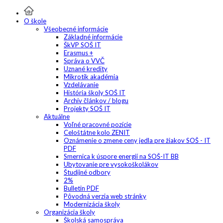
O škole
Všeobecné informácie
Základné informácie
ŠkVP SOŠ IT
Erasmus +
Správa o VVČ
Uznané kredity
Mikrotik akadémia
Vzdelávanie
História školy SOŠ IT
Archív článkov / blogu
Projekty SOŠ IT
Aktuálne
Voľné pracovné pozície
Celoštátne kolo ZENIT
Oznámenie o zmene ceny jedla pre žiakov SOŠ - IT
PDF
Smernica k úspore energií na SOŠ-IT BB
Ubytovanie pre vysokoškolákov
Študijné odbory
2%
Bulletin PDF
Pôvodná verzia web stránky
Modernizácia školy
Organizácia školy
Školská samospráva