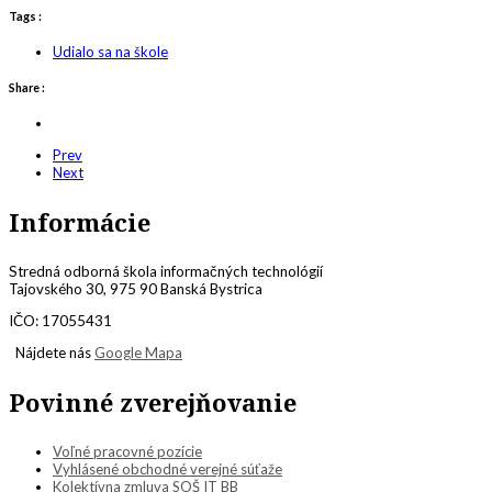
Tags :
Udialo sa na škole
Share :
Prev
Next
Informácie
Stredná odborná škola informačných technológií
Tajovského 30, 975 90 Banská Bystrica
IČO: 17055431
Nájdete nás
Google Mapa
Povinné zverejňovanie
Voľné pracovné pozície
Vyhlásené obchodné verejné súťaže
Kolektívna zmluva SOŠ IT BB