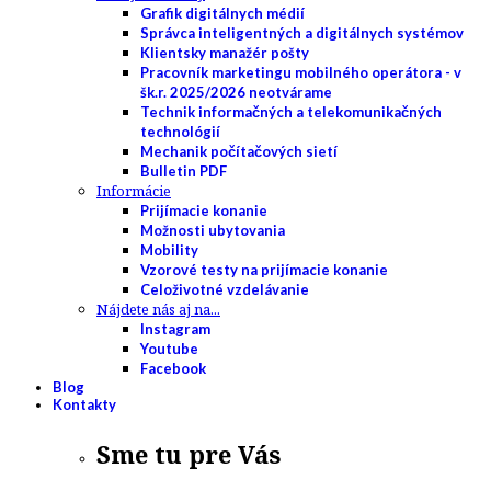
Grafik digitálnych médií
Správca inteligentných a digitálnych systémov
Klientsky manažér pošty
Pracovník marketingu mobilného operátora - v
šk.r. 2025/2026 neotvárame
Technik informačných a telekomunikačných
technológií
Mechanik počítačových sietí
Bulletin PDF
Informácie
Prijímacie konanie
Možnosti ubytovania
Mobility
Vzorové testy na prijímacie konanie
Celoživotné vzdelávanie
Nájdete nás aj na...
Instagram
Youtube
Facebook
Blog
Kontakty
Sme tu pre Vás