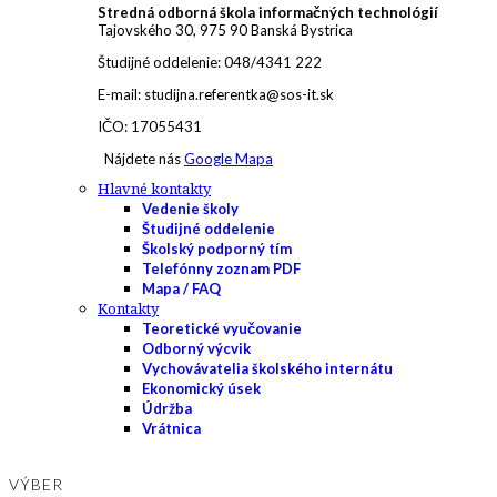
Stredná odborná škola informačných technológií
Tajovského 30, 975 90 Banská Bystrica
Študijné oddelenie: 048/4341 222
E-mail: studijna.referentka@sos-it.sk
IČO: 17055431
Nájdete nás
Google Mapa
Hlavné kontakty
Vedenie školy
Študijné oddelenie
Školský podporný tím
Telefónny zoznam PDF
Mapa / FAQ
Kontakty
Teoretické vyučovanie
Odborný výcvik
Vychovávatelia školského internátu
Ekonomický úsek
Údržba
Vrátnica
VÝBER