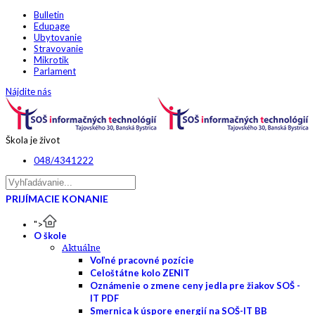
Bulletin
Edupage
Ubytovanie
Stravovanie
Mikrotik
Parlament
Nájdite nás
Škola je život
048/4341222
PRIJÍMACIE KONANIE
">
O škole
Aktuálne
Voľné pracovné pozície
Celoštátne kolo ZENIT
Oznámenie o zmene ceny jedla pre žiakov SOŠ -
IT PDF
Smernica k úspore energií na SOŠ-IT BB