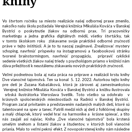
knihy
Vo štvrtom ročníku sa miesto realizácie našej odbornej praxe zmenilo,
nakoľko našu školu požiadala Verejná knižnica Mikuláša Kováča v Banskej
Bystrici o poskytnutie žiakov na odbornú prax. Tri pracovníčky
marketingu a jedna grafička digitálnych médií, všetky štvrtáčky, tak
v tomto školskom roku získavame svoje praktické odborné zručnosti
práve v tejto inštitúcii. A je to tu naozaj zaujímavé. Zrealizovať mystery
schoping, navrhnúť príspevky na instagramovú a facebookovú stránku
tvorené brainstormingom, navrhnúť propagáciu, pripraviť cyklické
sedenie všetkých žiakov našej triedy s psychológom priamo v knižnici nám
dáva príležitosti k neustálemu získavaniu nových praktických zručností.
Veľmi podnetnou bola aj naša práca na príprave a realizácii krstu knihy
Dve vianočné tajomstvá. Ten sa konal 5. 12. 2022. Autorkou tejto knihy
pre deti je Zuzana Kubašáková, ktorá je zároveň aj zamestnankyňou
Verejnej knižnice Mikuláša Kováča v Banskej Bystrici a knižku ilustrovala
srbská ilustrátorka Vieroslava Svetlík. Toto všetko sa odohralo v
krásnych spoločenských miestnostiach na Radnici v Banskej Bystrici.
Program začal privítaním a predstavením nadaných malých detí, ktoré sú
talentované na spev a tanec. Patrili medzi nich aj deti z folklórnej skupiny
a malý chlapček, ktorý vedel hrať na harmonike a krásne spievať, a títo
nás zaujali asi najviac. Kniha „Dve vianočné tajomstvá“ bola krstená
umelým snehom a listami žiakov a študentov, v ktorých boli vianočné
priania. Malo to veľmi pekný efekt. Z novopokrstenej knihy nám následne