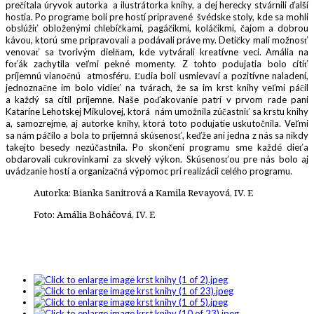
prečítala úryvok autorka a ilustrátorka knihy, a dej herecky stvárnili ďalší
hostia. Po programe boli pre hostí pripravené švédske stoly, kde sa mohli
obslúžiť obloženými chlebíčkami, pagáčikmi, koláčikmi, čajom a dobrou
kávou, ktorú sme pripravovali a podávali práve my. Detičky mali možnosť
venovať sa tvorivým dielňam, kde vytvárali kreatívne veci. Amália na
foťák zachytila veľmi pekné momenty. Z tohto podujatia bolo cítiť
príjemnú vianočnú atmosféru. Ľudia boli usmievaví a pozitívne naladení,
jednoznačne im bolo vidieť na tvárach, že sa im krst knihy veľmi páčil
a každý sa cítil príjemne. Naše poďakovanie patrí v prvom rade pani
Kataríne Lehotskej Mikulovej, ktorá nám umožnila zúčastniť sa krstu knihy
a, samozrejme, aj autorke knihy, ktorá toto podujatie uskutočnila. Veľmi
sa nám páčilo a bola to príjemná skúsenosť, keďže ani jedna z nás sa nikdy
takejto besedy nezúčastnila. Po skončení programu sme každé dieťa
obdarovali cukrovinkami za skvelý výkon. Skúsenosťou pre nás bolo aj
uvádzanie hostí a organizačná výpomoc pri realizácii celého programu.
Autorka: Bianka Sanitrová a Kamila Revayová, IV. E
Foto: Amália Boháčová, IV. E