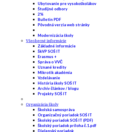
Ubytovanie pre vysokoškolákov
Študijné odbory
2%
Bulletin PDF
Pôvodná verzia web stránky
Modernizácia školy
Všeobecné informácie
Základné informácie
ŠkVP SOŠ IT
Erasmus +
Správa o VVČ
Uznané kredity
Mikrotik akadémia
Vzdelávanie
História školy SOŠ IT
Archív článkov / blogu
Projekty SOŠ IT
Organizácia školy
Školská samospráva
Organizačný poriadok SOŠ IT
Školský poriadok SOŠ IT (PDF)
Školský poriadok príloha č.1.pdf
Dielenský poriadok