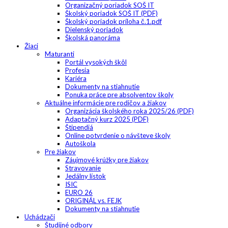
Organizačný poriadok SOŠ IT
Školský poriadok SOŠ IT (PDF)
Školský poriadok príloha č.1.pdf
Dielenský poriadok
Školská panoráma
Žiaci
Maturanti
Portál vysokých škôl
Profesia
Kariéra
Dokumenty na stiahnutie
Ponuka práce pre absolventov školy
Aktuálne informácie pre rodičov a žiakov
Organizácia školského roka 2025/26 (PDF)
Adaptačný kurz 2025 (PDF)
Štipendiá
Online potvrdenie o návšteve školy
Autoškola
Pre žiakov
Záujmové krúžky pre žiakov
Stravovanie
Jedálny lístok
ISIC
EURO 26
ORIGINÁL vs. FEJK
Dokumenty na stiahnutie
Uchádzači
Študijné odbory