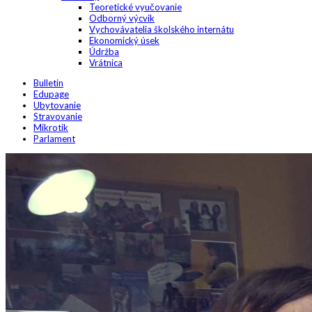
Teoretické vyučovanie
Odborný výcvik
Vychovávatelia školského internátu
Ekonomický úsek
Údržba
Vrátnica
Bulletin
Edupage
Ubytovanie
Stravovanie
Mikrotik
Parlament