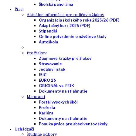
Školská panoráma
Žiaci
Aktuálne informácie pre rodičov a žiakov
Organizácia školského roka 2025/26 (PDF)
Adaptačný kurz 2025 (PDF)
Štipendiá
Online potvrdenie o návšteve školy
Autoškola
Pre žiakov
Záujmové krúžky pre žiakov
Stravovanie
Jedálny lístok
ISIC
EURO 26
ORIGINÁL vs. FEJK
Dokumenty na stiahnutie
Maturanti
Portál vysokých škôl
Profesia
Kariéra
Dokumenty na stiahnutie
Ponuka práce pre absolventov školy
Uchádzači
Študijné odbory