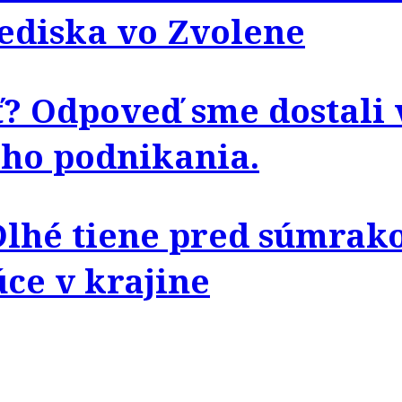
ediska vo Zvolene
sť? Odpoveď sme dostali
ho podnikania.
Dlhé tiene pred súmrako
ce v krajine