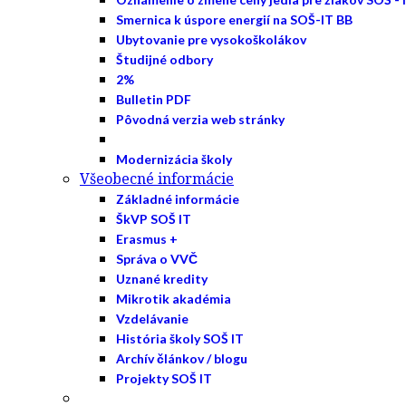
Smernica k úspore energií na SOŠ-IT BB
Ubytovanie pre vysokoškolákov
Študijné odbory
2%
Bulletin PDF
Pôvodná verzia web stránky
Modernizácia školy
Všeobecné informácie
Základné informácie
ŠkVP SOŠ IT
Erasmus +
Správa o VVČ
Uznané kredity
Mikrotik akadémia
Vzdelávanie
História školy SOŠ IT
Archív článkov / blogu
Projekty SOŠ IT