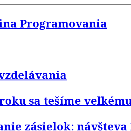
dina Programovania
 vzdelávania
 roku sa tešíme veľkém
anie zásielok: návštev