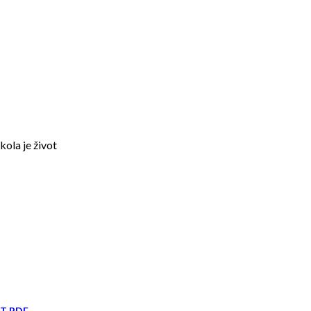
kola je život
IT PDF