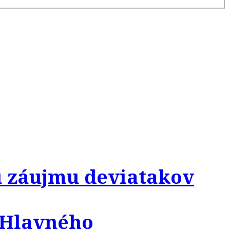
u záujmu deviatakov
a Hlavného