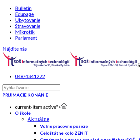
Bulletin
Edupage
Ubytovanie
Stravovanie
Mikrotik
Parlament
Nájdite nás
Š
048/4341222
PRIJÍMACIE KONANIE
current-item active">
O škole
Aktuálne
Voľné pracovné pozície
Celoštátne kolo ZENIT
Oznámenie o zmene ceny jedla pre žiakov SOŠ - 