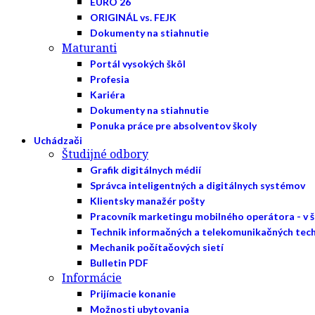
EURO 26
ORIGINÁL vs. FEJK
Dokumenty na stiahnutie
Maturanti
Portál vysokých škôl
Profesia
Kariéra
Dokumenty na stiahnutie
Ponuka práce pre absolventov školy
Uchádzači
Študijné odbory
Grafik digitálnych médií
Správca inteligentných a digitálnych systémov
Klientsky manažér pošty
Pracovník marketingu mobilného operátora - v 
Technik informačných a telekomunikačných tech
Mechanik počítačových sietí
Bulletin PDF
Informácie
Prijímacie konanie
Možnosti ubytovania