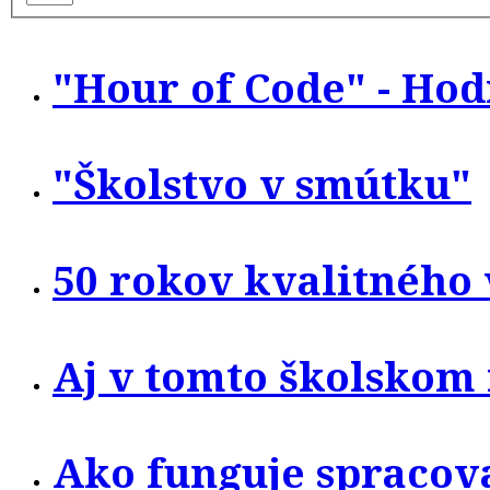
"Hour of Code" - Ho
"Školstvo v smútku"
50 rokov kvalitného
Aj v tomto školskom
Ako funguje spracov