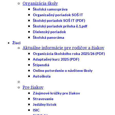
Organizácia školy
Školská samospráva
Organizačný poriadok SOŠ IT
Školský poriadok SOŠ IT (PDF)
Školský poriadok príloha č.1.pdf
Dielenský poriadok
Školská panoráma
Žiaci
Aktuálne informácie pre rodičov a žiakov
Organizácia školského roka 2025/26 (PDF)
Adaptačný kurz 2025 (PDF)
Štipendiá
Online potvrdenie o návšteve školy
Autoškola
Pre žiakov
Záujmové krúžky pre žiakov
Stravovanie
Jedálny lístok
ISIC