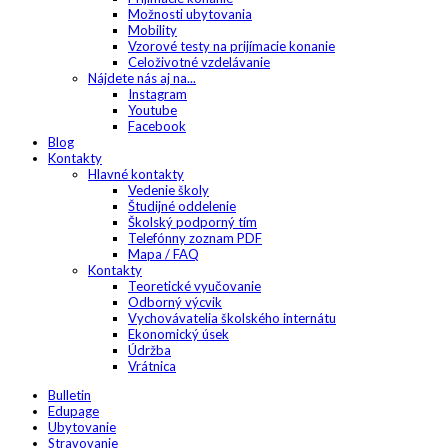
Možnosti ubytovania
Mobility
Vzorové testy na prijímacie konanie
Celoživotné vzdelávanie
Nájdete nás aj na...
Instagram
Youtube
Facebook
Blog
Kontakty
Hlavné kontakty
Vedenie školy
Študijné oddelenie
Školský podporný tím
Telefónny zoznam PDF
Mapa / FAQ
Kontakty
Teoretické vyučovanie
Odborný výcvik
Vychovávatelia školského internátu
Ekonomický úsek
Údržba
Vrátnica
Bulletin
Edupage
Ubytovanie
Stravovanie