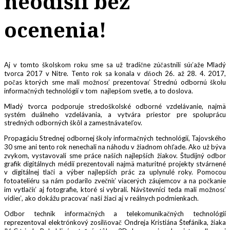
neodišli bez
ocenenia!
Aj v tomto školskom roku sme sa už tradične zúčastnili súťaže Mladý
tvorca 2017 v Nitre. Tento rok sa konala v dňoch 26. až 28. 4. 2017,
počas ktorých sme mali možnosť prezentovať Strednú odbornú školu
informačných technológií v tom najlepšom svetle, a to doslova.
Mladý tvorca podporuje stredoškolské odborné vzdelávanie, najmä
systém duálneho vzdelávania, a vytvára priestor pre spoluprácu
stredných odborných škôl a zamestnávateľov.
Propagáciu Strednej odbornej školy informačných technológií, Tajovského
30 sme ani tento rok nenechali na náhodu v žiadnom ohľade. Ako už býva
zvykom, vystavovali sme práce našich najlepších žiakov. Študijný odbor
grafik digitálnych médií prezentovali najmä maturitné projekty stvárnené
v digitálnej tlači a výber najlepších prác za uplynulé roky. Pomocou
fotoateliéru sa nám podarilo zvečniť viacerých záujemcov a na počkanie
im vytlačiť aj fotografie, ktoré si vybrali. Návštevníci teda mali možnosť
vidieť, ako dokážu pracovať naši žiaci aj v reálnych podmienkach.
Odbor technik informačných a telekomunikačných technológií
reprezentoval elektrónkový zosilňovač Ondreja Kristiána Štefánika, žiaka