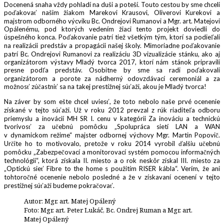
Docenená snaha vždy pohladí na duši a poteší. Touto cestou by sme chceli
poďakovať našim žiakom Marekovi Krausovi, Oliverovi Kurekovi a
majstrom odborného výcviku Bc. Ondrejovi Rumanovi a Mgr. art. Matejovi
Opálenému, pod ktorých vedením žiaci tento projekt doviedli do
úspešného konca. Poďakovanie patrí tiež všetkým tým, ktorí sa podieľali
na realizácii predstáv a propagácii našej školy. Mimoriadne poďakovanie
patrí Bc. Ondrejovi Rumanovi za realizáciu 3D vizualizácie stánku, ako aj
organizátorom výstavy Mladý tvorca 2017, ktorí nám stánok pripravili
presne podľa predstáv. Osobitne by sme sa radi poďakovali
organizátorom a porote za nádherný odovzdávací ceremoniál a za
možnosť zúčastniť sa na takej prestížnej súťaži, akou je Mladý tvorca!
Na záver by som ešte chcel uviesť, že toto nebolo naše prvé ocenenie
získané v tejto súťaži. Už v roku 2012 prevzal z rúk riaditeľa odboru
priemyslu a inovácií MH SR I. cenu v kategórii Za inováciu a technickú
tvorivosť za učebnú pomôcku „Spolupráca sietí LAN a WAN
v dynamickom režime“ majster odbornej výchovy Mgr. Martin Popovič.
Určite ho to motivovalo, pretože v roku 2014 vyrobil ďalšiu učebnú
pomôcku „Zabezpečovací a monitorovací systém pomocou informačných
technológií“, ktorá získala II. miesto a o rok neskôr získal III. miesto za
„Optickú sieť Fibre to the home s použitím RISER kábla“. Verím, že ani
tohtoročné ocenenie nebolo posledné a že v získavaní ocenení v tejto
prestížnej súťaži budeme pokračovať.
Autor: Mgr. art. Matej Opálený
Foto: Mgr. art. Peter Lukáč, Bc. Ondrej Ruman a Mgr. art.
Matej Opálený