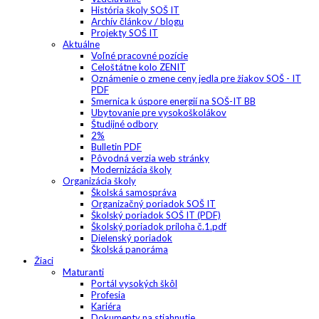
História školy SOŠ IT
Archív článkov / blogu
Projekty SOŠ IT
Aktuálne
Voľné pracovné pozície
Celoštátne kolo ZENIT
Oznámenie o zmene ceny jedla pre žiakov SOŠ - IT
PDF
Smernica k úspore energií na SOŠ-IT BB
Ubytovanie pre vysokoškolákov
Študijné odbory
2%
Bulletin PDF
Pôvodná verzia web stránky
Modernizácia školy
Organizácia školy
Školská samospráva
Organizačný poriadok SOŠ IT
Školský poriadok SOŠ IT (PDF)
Školský poriadok príloha č.1.pdf
Dielenský poriadok
Školská panoráma
Žiaci
Maturanti
Portál vysokých škôl
Profesia
Kariéra
Dokumenty na stiahnutie