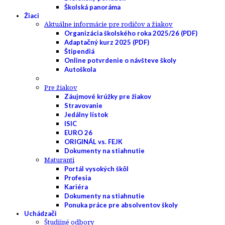
Školská panoráma
Žiaci
Aktuálne informácie pre rodičov a žiakov
Organizácia školského roka 2025/26 (PDF)
Adaptačný kurz 2025 (PDF)
Štipendiá
Online potvrdenie o návšteve školy
Autoškola
Pre žiakov
Záujmové krúžky pre žiakov
Stravovanie
Jedálny lístok
ISIC
EURO 26
ORIGINÁL vs. FEJK
Dokumenty na stiahnutie
Maturanti
Portál vysokých škôl
Profesia
Kariéra
Dokumenty na stiahnutie
Ponuka práce pre absolventov školy
Uchádzači
Študijné odbory