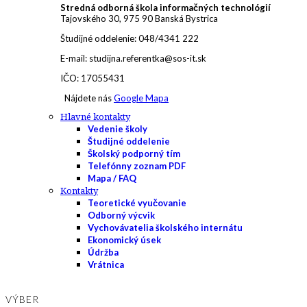
Stredná odborná škola informačných technológií
Tajovského 30, 975 90 Banská Bystrica
Študijné oddelenie: 048/4341 222
E-mail: studijna.referentka@sos-it.sk
IČO: 17055431
Nájdete nás
Google Mapa
Hlavné kontakty
Vedenie školy
Študijné oddelenie
Školský podporný tím
Telefónny zoznam PDF
Mapa / FAQ
Kontakty
Teoretické vyučovanie
Odborný výcvik
Vychovávatelia školského internátu
Ekonomický úsek
Údržba
Vrátnica
VÝBER