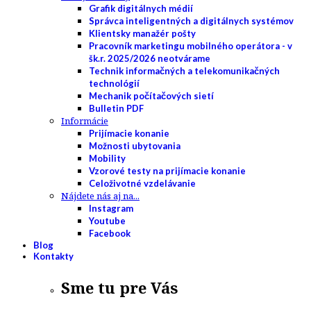
Grafik digitálnych médií
Správca inteligentných a digitálnych systémov
Klientsky manažér pošty
Pracovník marketingu mobilného operátora - v
šk.r. 2025/2026 neotvárame
Technik informačných a telekomunikačných
technológií
Mechanik počítačových sietí
Bulletin PDF
Informácie
Prijímacie konanie
Možnosti ubytovania
Mobility
Vzorové testy na prijímacie konanie
Celoživotné vzdelávanie
Nájdete nás aj na...
Instagram
Youtube
Facebook
Blog
Kontakty
Sme tu pre Vás