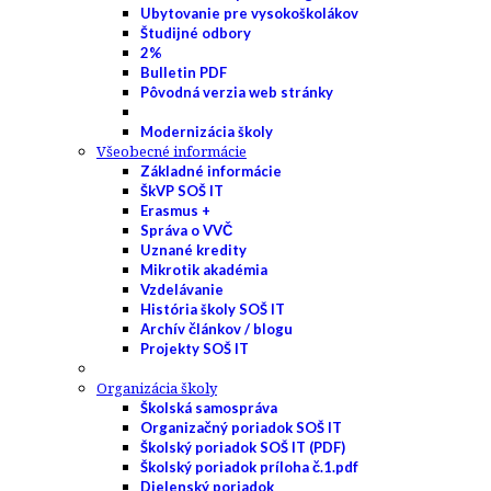
Ubytovanie pre vysokoškolákov
Študijné odbory
2%
Bulletin PDF
Pôvodná verzia web stránky
Modernizácia školy
Všeobecné informácie
Základné informácie
ŠkVP SOŠ IT
Erasmus +
Správa o VVČ
Uznané kredity
Mikrotik akadémia
Vzdelávanie
História školy SOŠ IT
Archív článkov / blogu
Projekty SOŠ IT
Organizácia školy
Školská samospráva
Organizačný poriadok SOŠ IT
Školský poriadok SOŠ IT (PDF)
Školský poriadok príloha č.1.pdf
Dielenský poriadok