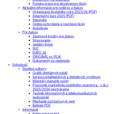
Ponuka práce pre absolventov školy
Aktuálne informácie pre rodičov a žiakov
Organizácia školského roka 2025/26 (PDF)
Adaptačný kurz 2025 (PDF)
Štipendiá
Online potvrdenie o návšteve školy
Autoškola
Pre žiakov
Záujmové krúžky pre žiakov
Stravovanie
Jedálny lístok
ISIC
EURO 26
ORIGINÁL vs. FEJK
Dokumenty na stiahnutie
Uchádzači
Študijné odbory
Grafik digitálnych médií
Správca inteligentných a digitálnych systémov
Klientsky manažér pošty
Pracovník marketingu mobilného operátora - v šk.r.
2025/2026 neotvárame
Technik informačných a telekomunikačných
technológií
Mechanik počítačových sietí
Bulletin PDF
Informácie
Prijímacie konanie