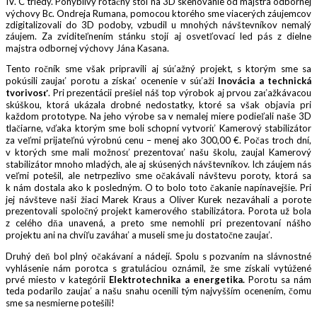
IV. C triedy. Pohyblivý rotačný stôl na 3D skenovanie od majstra odbornej
výchovy Bc. Ondreja Rumana, pomocou ktorého sme viacerých záujemcov
zdigitalizovali do 3D podoby, vzbudil u mnohých návštevníkov nemalý
záujem. Za zviditeľnením stánku stojí aj osvetľovací led pás z dielne
majstra odbornej výchovy Jána Kasana.
Tento ročník sme však pripravili aj súťažný projekt, s ktorým sme sa
pokúsili zaujať porotu a získať ocenenie v súťaži
Inovácia a technická
tvorivosť
. Pri prezentácii prešiel náš top výrobok aj prvou zaťažkávacou
skúškou, ktorá ukázala drobné nedostatky, ktoré sa však objavia pri
každom prototype. Na jeho výrobe sa v nemalej miere podieľali naše 3D
tlačiarne, vďaka ktorým sme boli schopní vytvoriť Kamerový stabilizátor
za veľmi prijateľnú výrobnú cenu – menej ako 300,00 €. Počas troch dní,
v ktorých sme mali možnosť prezentovať našu školu, zaujal Kamerový
stabilizátor mnoho mladých, ale aj skúsených návštevníkov. Ich záujem nás
veľmi potešil, ale netrpezlivo sme očakávali návštevu poroty, ktorá sa
k nám dostala ako k posledným. O to bolo toto čakanie napínavejšie. Pri
jej návšteve naši žiaci Marek Kraus a Oliver Kurek nezaváhali a porote
prezentovali spoločný projekt kamerového stabilizátora. Porota už bola
z celého dňa unavená, a preto sme nemohli pri prezentovaní nášho
projektu ani na chvíľu zaváhať a museli sme ju dostatočne zaujať.
Druhý deň bol plný očakávaní a nádejí. Spolu s pozvaním na slávnostné
vyhlásenie nám porotca s gratuláciou oznámil, že sme získali vytúžené
prvé miesto v kategórii
Elektrotechnika a energetika.
Porotu sa nám
teda podarilo zaujať a našu snahu ocenili tým najvyšším ocenením, čomu
sme sa nesmierne potešili!