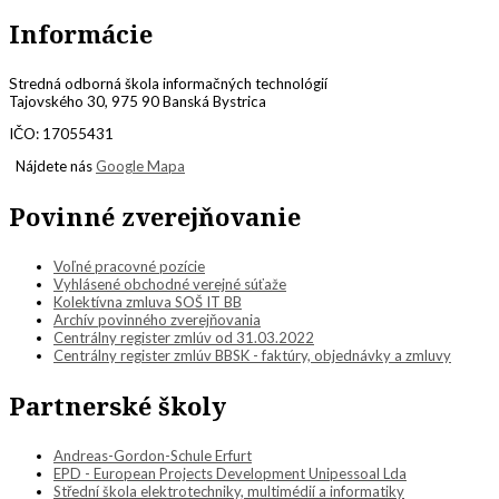
Informácie
Stredná odborná škola informačných technológií
Tajovského 30, 975 90 Banská Bystrica
IČO: 17055431
Nájdete nás
Google Mapa
Povinné zverejňovanie
Voľné pracovné pozície
Vyhlásené obchodné verejné súťaže
Kolektívna zmluva SOŠ IT BB
Archív povinného zverejňovania
Centrálny register zmlúv od 31.03.2022
Centrálny register zmlúv BBSK - faktúry, objednávky a zmluvy
Partnerské školy
Andreas-Gordon-Schule Erfurt
EPD - European Projects Development Unipessoal Lda
Střední škola elektrotechniky, multimédií a informatiky