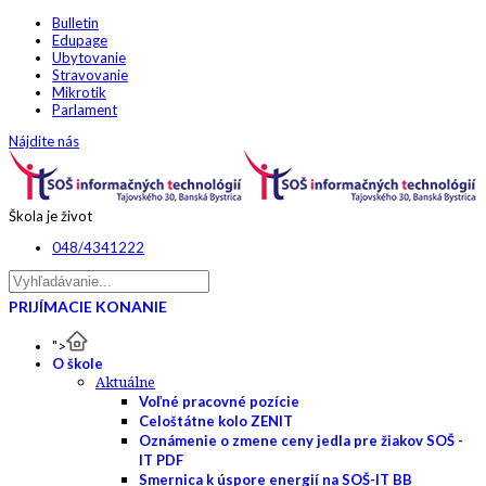
Bulletin
Edupage
Ubytovanie
Stravovanie
Mikrotik
Parlament
Nájdite nás
Škola je život
048/4341222
PRIJÍMACIE KONANIE
">
O škole
Aktuálne
Voľné pracovné pozície
Celoštátne kolo ZENIT
Oznámenie o zmene ceny jedla pre žiakov SOŠ -
IT PDF
Smernica k úspore energií na SOŠ-IT BB