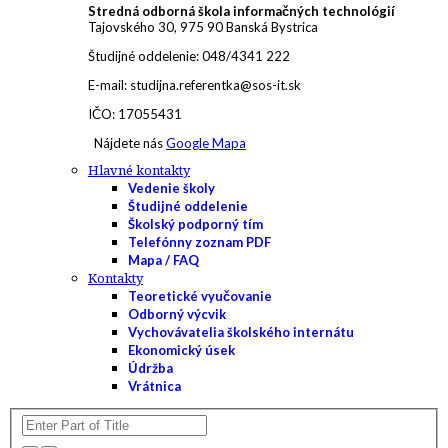
Stredná odborná škola informačných technológií
Tajovského 30, 975 90 Banská Bystrica
Študijné oddelenie: 048/4341 222
E-mail: studijna.referentka@sos-it.sk
IČO: 17055431
Nájdete nás
Google Mapa
Hlavné kontakty
Vedenie školy
Študijné oddelenie
Školský podporný tím
Telefónny zoznam PDF
Mapa / FAQ
Kontakty
Teoretické vyučovanie
Odborný výcvik
Vychovávatelia školského internátu
Ekonomický úsek
Údržba
Vrátnica