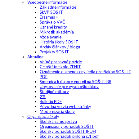
Všeobecné informácie
Základné informácie
ŠkVP SOŠ IT
Erasmus +
Správa o VVČ
Uznané kredity
Mikrotik akadémia
Vzdelávanie
História školy SOŠ IT
Archív článkov / blogu
Projekty SOŠ IT
Aktuálne
Voľné pracovné pozície
Celoštátne kolo ZENIT
Oznámenie o zmene ceny jedla pre žiakov SOŠ - IT
PDF
Smernica k úspore energií na SOŠ-IT BB
Ubytovanie pre vysokoškolákov
Študijné odbory
2%
Bulletin PDF
Pôvodná verzia web stránky
Modernizácia školy
Organizácia školy
Školská samospráva
Organizačný poriadok SOŠ IT
Školský poriadok SOŠ IT (PDF)
Školský poriadok príloha č.1.pdf