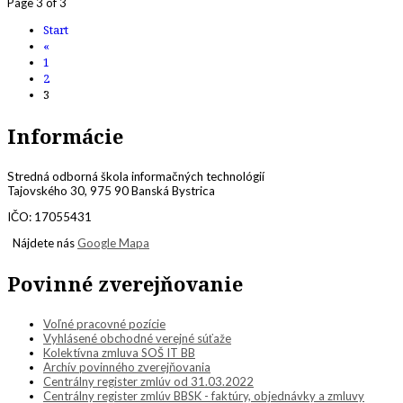
Page 3 of 3
Start
«
1
2
3
Informácie
Stredná odborná škola informačných technológií
Tajovského 30, 975 90 Banská Bystrica
IČO: 17055431
Nájdete nás
Google Mapa
Povinné zverejňovanie
Voľné pracovné pozície
Vyhlásené obchodné verejné súťaže
Kolektívna zmluva SOŠ IT BB
Archív povinného zverejňovania
Centrálny register zmlúv od 31.03.2022
Centrálny register zmlúv BBSK - faktúry, objednávky a zmluvy