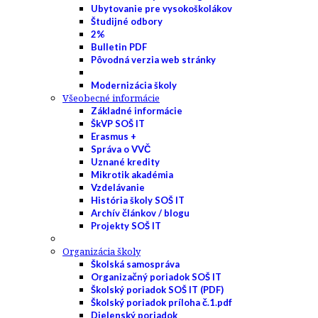
Ubytovanie pre vysokoškolákov
Študijné odbory
2%
Bulletin PDF
Pôvodná verzia web stránky
Modernizácia školy
Všeobecné informácie
Základné informácie
ŠkVP SOŠ IT
Erasmus +
Správa o VVČ
Uznané kredity
Mikrotik akadémia
Vzdelávanie
História školy SOŠ IT
Archív článkov / blogu
Projekty SOŠ IT
Organizácia školy
Školská samospráva
Organizačný poriadok SOŠ IT
Školský poriadok SOŠ IT (PDF)
Školský poriadok príloha č.1.pdf
Dielenský poriadok