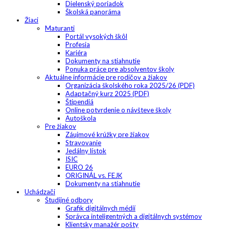
Dielenský poriadok
Školská panoráma
Žiaci
Maturanti
Portál vysokých škôl
Profesia
Kariéra
Dokumenty na stiahnutie
Ponuka práce pre absolventov školy
Aktuálne informácie pre rodičov a žiakov
Organizácia školského roka 2025/26 (PDF)
Adaptačný kurz 2025 (PDF)
Štipendiá
Online potvrdenie o návšteve školy
Autoškola
Pre žiakov
Záujmové krúžky pre žiakov
Stravovanie
Jedálny lístok
ISIC
EURO 26
ORIGINÁL vs. FEJK
Dokumenty na stiahnutie
Uchádzači
Študijné odbory
Grafik digitálnych médií
Správca inteligentných a digitálnych systémov
Klientsky manažér pošty