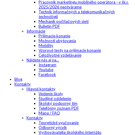
Pracovník marketingu mobilného operátora - v šk.r.
2025/2026 neotvárame
Technik informačných a telekomunikačných
technológií
Mechanik počítačových sietí
Bulletin PDF
Informácie
Prijímacie konanie
Možnosti ubytovania
Mobility
Vzorové testy na prijímacie konanie
Celoživotné vzdelávanie
Nájdete nás aj na...
Instagram
Youtube
Facebook
Blog
Kontakty
Hlavné kontakty
Vedenie školy
Študijné oddelenie
Školský podporný tím
Telefónny zoznam PDF
Mapa / FAQ
Kontakty
Teoretické vyučovanie
Odborný výcvik
Vychovávatelia školského internátu