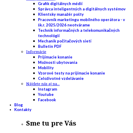
Grafik digitálnych médií
Správca inteligentných a digitálnych systémov
Klientsky manažér pošty
Pracovník marketingu mobilného operátora - v
šk.r. 2025/2026 neotvárame
Technik informačných a telekomunikačných
technológií
Mechanik počítačových sietí
Bulletin PDF
Informácie
Prijímacie konanie
Možnosti ubytovania
Mobility
Vzorové testy na prijímacie konanie
Celoživotné vzdelávanie
Nájdete nás aj na...
Instagram
Youtube
Facebook
Blog
Kontakty
Sme tu pre Vás