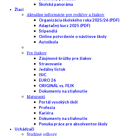
Školská panoráma
Žiaci
Aktuálne informácie pre rodičov a žiakov
Organizácia školského roka 2025/26 (PDF)
Adaptačný kurz 2025 (PDF)
Štipendiá
Online potvrdenie o návšteve školy
Autoškola
Pre žiakov
Záujmové krúžky pre žiakov
Stravovanie
Jedálny lístok
ISIC
EURO 26
ORIGINÁL vs. FEJK
Dokumenty na stiahnutie
Maturanti
Portál vysokých škôl
Profesia
Kariéra
Dokumenty na stiahnutie
Ponuka práce pre absolventov školy
Uchádzači
Študijné odbory