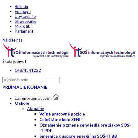
Bulletin
Edupage
Ubytovanie
Stravovanie
Mikrotik
Parlament
Nájdite nás
Škola je život
048/4341222
PRIJÍMACIE KONANIE
current-item active">
O škole
Aktuálne
Voľné pracovné pozície
Celoštátne kolo ZENIT
Oznámenie o zmene ceny jedla pre žiakov SOŠ -
IT PDF
Smernica k úspore energií na SOŠ-IT BB