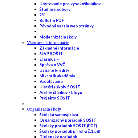
Ubytovanie pre vysokoškolákov
Študijné odbory
2%
Bulletin PDF
Pôvodná verzia web stránky
Modernizácia školy
Všeobecné informácie
Základné informácie
ŠkVP SOŠ IT
Erasmus +
Správa o VVČ
Uznané kredity
Mikrotik akadémia
Vzdelávanie
História školy SOŠ IT
Archív článkov / blogu
Projekty SOŠ IT
Organizácia školy
Školská samospráva
Organizačný poriadok SOŠ IT
Školský poriadok SOŠ IT (PDF)
Školský poriadok príloha č.1.pdf
Dielenský poriadok