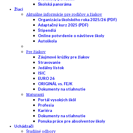
Školská panoráma
Žiaci
Aktuálne informácie pre rodičov a žiakov
Organizácia školského roka 2025/26 (PDF)
Adaptačný kurz 2025 (PDF)
Štipendiá
Online potvrdenie o návšteve školy
Autoškola
Pre žiakov
Záujmové krúžky pre žiakov
Stravovanie
Jedálny lístok
ISIC
EURO 26
ORIGINÁL vs. FEJK
Dokumenty na stiahnutie
Maturanti
Portál vysokých škôl
Profesia
Kariéra
Dokumenty na stiahnutie
Ponuka práce pre absolventov školy
Uchádzači
Študijné odbory