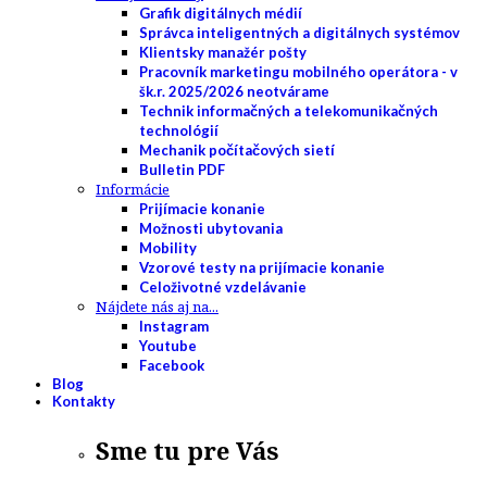
Grafik digitálnych médií
Správca inteligentných a digitálnych systémov
Klientsky manažér pošty
Pracovník marketingu mobilného operátora - v
šk.r. 2025/2026 neotvárame
Technik informačných a telekomunikačných
technológií
Mechanik počítačových sietí
Bulletin PDF
Informácie
Prijímacie konanie
Možnosti ubytovania
Mobility
Vzorové testy na prijímacie konanie
Celoživotné vzdelávanie
Nájdete nás aj na...
Instagram
Youtube
Facebook
Blog
Kontakty
Sme tu pre Vás