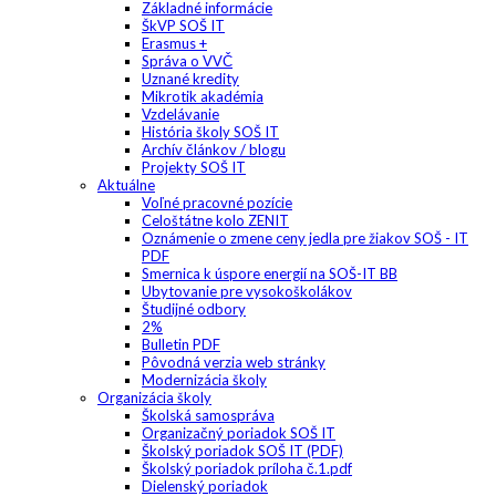
Základné informácie
ŠkVP SOŠ IT
Erasmus +
Správa o VVČ
Uznané kredity
Mikrotik akadémia
Vzdelávanie
História školy SOŠ IT
Archív článkov / blogu
Projekty SOŠ IT
Aktuálne
Voľné pracovné pozície
Celoštátne kolo ZENIT
Oznámenie o zmene ceny jedla pre žiakov SOŠ - IT
PDF
Smernica k úspore energií na SOŠ-IT BB
Ubytovanie pre vysokoškolákov
Študijné odbory
2%
Bulletin PDF
Pôvodná verzia web stránky
Modernizácia školy
Organizácia školy
Školská samospráva
Organizačný poriadok SOŠ IT
Školský poriadok SOŠ IT (PDF)
Školský poriadok príloha č.1.pdf
Dielenský poriadok