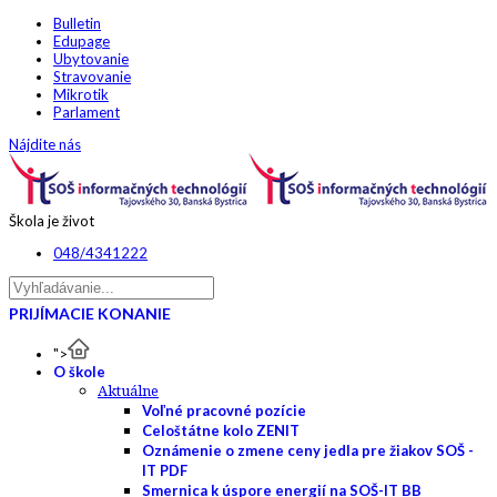
Bulletin
Edupage
Ubytovanie
Stravovanie
Mikrotik
Parlament
Nájdite nás
Škola je život
048/4341222
PRIJÍMACIE KONANIE
">
O škole
Aktuálne
Voľné pracovné pozície
Celoštátne kolo ZENIT
Oznámenie o zmene ceny jedla pre žiakov SOŠ -
IT PDF
Smernica k úspore energií na SOŠ-IT BB