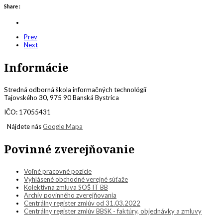
Share :
Prev
Next
Informácie
Stredná odborná škola informačných technológií
Tajovského 30, 975 90 Banská Bystrica
IČO: 17055431
Nájdete nás
Google Mapa
Povinné zverejňovanie
Voľné pracovné pozície
Vyhlásené obchodné verejné súťaže
Kolektívna zmluva SOŠ IT BB
Archív povinného zverejňovania
Centrálny register zmlúv od 31.03.2022
Centrálny register zmlúv BBSK - faktúry, objednávky a zmluvy