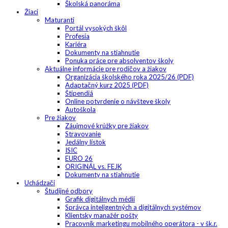
Školská panoráma
Žiaci
Maturanti
Portál vysokých škôl
Profesia
Kariéra
Dokumenty na stiahnutie
Ponuka práce pre absolventov školy
Aktuálne informácie pre rodičov a žiakov
Organizácia školského roka 2025/26 (PDF)
Adaptačný kurz 2025 (PDF)
Štipendiá
Online potvrdenie o návšteve školy
Autoškola
Pre žiakov
Záujmové krúžky pre žiakov
Stravovanie
Jedálny lístok
ISIC
EURO 26
ORIGINÁL vs. FEJK
Dokumenty na stiahnutie
Uchádzači
Študijné odbory
Grafik digitálnych médií
Správca inteligentných a digitálnych systémov
Klientsky manažér pošty
Pracovník marketingu mobilného operátora - v šk.r.