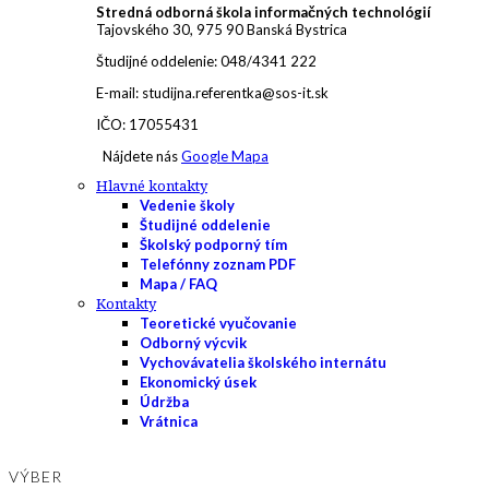
Stredná odborná škola informačných technológií
Tajovského 30, 975 90 Banská Bystrica
Študijné oddelenie: 048/4341 222
E-mail: studijna.referentka@sos-it.sk
IČO: 17055431
Nájdete nás
Google Mapa
Hlavné kontakty
Vedenie školy
Študijné oddelenie
Školský podporný tím
Telefónny zoznam PDF
Mapa / FAQ
Kontakty
Teoretické vyučovanie
Odborný výcvik
Vychovávatelia školského internátu
Ekonomický úsek
Údržba
Vrátnica
VÝBER