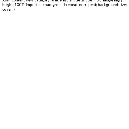
.com-content.view-category .article-list .article .article-intro-image img {
height: 100%!important; background-repeat: no-repeat; background-size:
cover; }