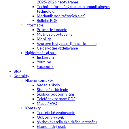
2025/2026 neotvárame
Technik informačných a telekomunikačných
technológií
Mechanik počítačových sietí
Bulletin PDF
Informácie
Prijímacie konanie
Možnosti ubytovania
Mobility
Vzorové testy na prijímacie konanie
Celoživotné vzdelávanie
Nájdete nás aj na...
Instagram
Youtube
Facebook
Blog
Kontakty
Hlavné kontakty
Vedenie školy
Študijné oddelenie
Školský podporný tím
Telefónny zoznam PDF
Mapa / FAQ
Kontakty
Teoretické vyučovanie
Odborný výcvik
Vychovávatelia školského internátu
Ekonomický úsek