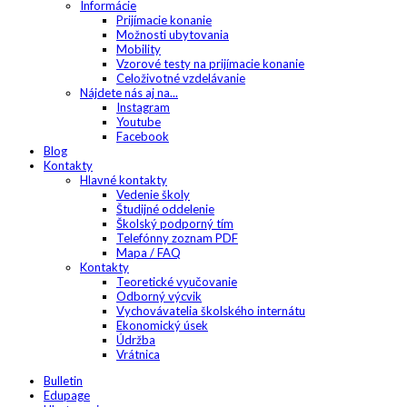
Informácie
Prijímacie konanie
Možnosti ubytovania
Mobility
Vzorové testy na prijímacie konanie
Celoživotné vzdelávanie
Nájdete nás aj na...
Instagram
Youtube
Facebook
Blog
Kontakty
Hlavné kontakty
Vedenie školy
Študijné oddelenie
Školský podporný tím
Telefónny zoznam PDF
Mapa / FAQ
Kontakty
Teoretické vyučovanie
Odborný výcvik
Vychovávatelia školského internátu
Ekonomický úsek
Údržba
Vrátnica
Bulletin
Edupage