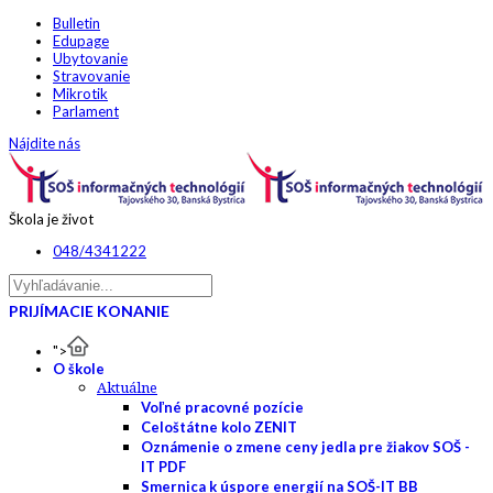
Bulletin
Edupage
Ubytovanie
Stravovanie
Mikrotik
Parlament
Nájdite nás
Škola je život
048/4341222
PRIJÍMACIE KONANIE
">
O škole
Aktuálne
Voľné pracovné pozície
Celoštátne kolo ZENIT
Oznámenie o zmene ceny jedla pre žiakov SOŠ -
IT PDF
Smernica k úspore energií na SOŠ-IT BB