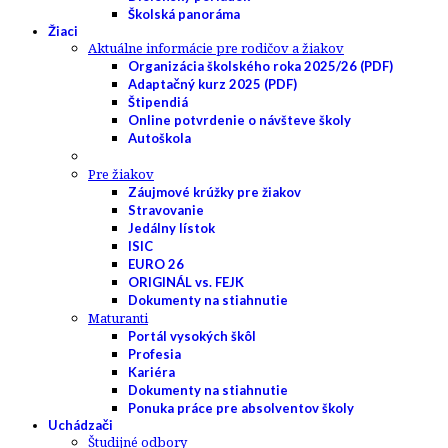
Školská panoráma
Žiaci
Aktuálne informácie pre rodičov a žiakov
Organizácia školského roka 2025/26 (PDF)
Adaptačný kurz 2025 (PDF)
Štipendiá
Online potvrdenie o návšteve školy
Autoškola
Pre žiakov
Záujmové krúžky pre žiakov
Stravovanie
Jedálny lístok
ISIC
EURO 26
ORIGINÁL vs. FEJK
Dokumenty na stiahnutie
Maturanti
Portál vysokých škôl
Profesia
Kariéra
Dokumenty na stiahnutie
Ponuka práce pre absolventov školy
Uchádzači
Študijné odbory