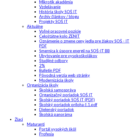
Mikrotik akadémia
Vzdelávanie
História školy SOŠ IT
Archív článkov / blogu
Projekty SOŠ IT
Aktuálne
Voľné pracovné pozície
Celoštátne kolo ZENIT
Oznámenie o zmene ceny jedla pre žiakov SOŠ - IT
PDF
Smernica k úspore energií na SOŠ-IT BB
Ubytovanie pre vysokoškolákov
Študijné odbory
2%
Bulletin PDF
Pôvodná verzia web stránky
Modernizácia školy
Organizácia školy
Školská samospráva
Organizačný poriadok SOŠ IT
Školský poriadok SOŠ IT (PDF)
Školský poriadok príloha č.1.pdf
Dielenský poriadok
Školská panoráma
Žiaci
Maturanti
Portál vysokých škôl
Profesia