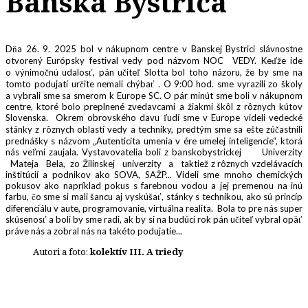
Banská Bystrica
Dňa 26. 9. 2025 bol v nákupnom centre v Banskej Bystrici slávnostne
otvorený Európsky festival vedy pod názvom NOC VEDY. Keďže ide
o výnimočnú udalosť, pán učiteľ Slotta bol toho názoru, že by sme na
tomto podujatí určite nemali chýbať . O 9:00 hod. sme vyrazili zo školy
a vybrali sme sa smerom k Europe SC. O pár minút sme boli v nákupnom
centre, ktoré bolo preplnené zvedavcami a žiakmi škôl z rôznych kútov
Slovenska. Okrem obrovského davu ľudí sme v Europe videli vedecké
stánky z rôznych oblastí vedy a techniky, predtým sme sa ešte zúčastnili
prednášky s názvom „Autenticita umenia v ére umelej inteligencie“, ktorá
nás veľmi zaujala. Vystavovatelia boli z banskobystrickej Univerzity
Mateja Bela, zo Žilinskej univerzity a taktiež z rôznych vzdelávacích
inštitúcií a podnikov ako SOVA, SAŽP... Videli sme mnoho chemických
pokusov ako napríklad pokus s farebnou vodou a jej premenou na inú
farbu, čo sme si mali šancu aj vyskúšať, stánky s technikou, ako sú princíp
diferenciálu v aute, programovanie, virtuálna realita. Bola to pre nás super
skúsenosť a boli by sme radi, ak by si na budúci rok pán učiteľ vybral opäť
práve nás a zobral nás na takéto podujatie...
Autori a foto:
kolektív III. A triedy