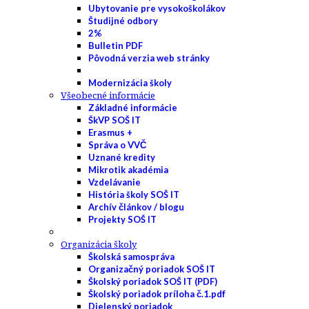
Ubytovanie pre vysokoškolákov
Študijné odbory
2%
Bulletin PDF
Pôvodná verzia web stránky
Modernizácia školy
Všeobecné informácie
Základné informácie
ŠkVP SOŠ IT
Erasmus +
Správa o VVČ
Uznané kredity
Mikrotik akadémia
Vzdelávanie
História školy SOŠ IT
Archív článkov / blogu
Projekty SOŠ IT
Organizácia školy
Školská samospráva
Organizačný poriadok SOŠ IT
Školský poriadok SOŠ IT (PDF)
Školský poriadok príloha č.1.pdf
Dielenský poriadok