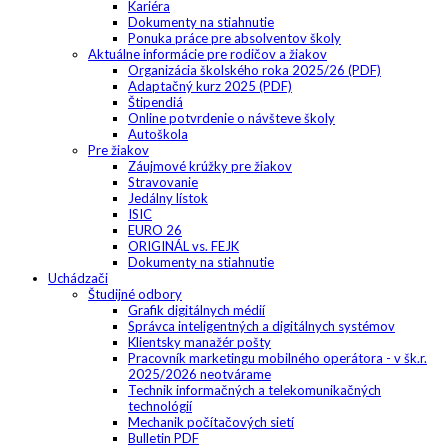
Kariéra
Dokumenty na stiahnutie
Ponuka práce pre absolventov školy
Aktuálne informácie pre rodičov a žiakov
Organizácia školského roka 2025/26 (PDF)
Adaptačný kurz 2025 (PDF)
Štipendiá
Online potvrdenie o návšteve školy
Autoškola
Pre žiakov
Záujmové krúžky pre žiakov
Stravovanie
Jedálny lístok
ISIC
EURO 26
ORIGINÁL vs. FEJK
Dokumenty na stiahnutie
Uchádzači
Študijné odbory
Grafik digitálnych médií
Správca inteligentných a digitálnych systémov
Klientsky manažér pošty
Pracovník marketingu mobilného operátora - v šk.r.
2025/2026 neotvárame
Technik informačných a telekomunikačných
technológií
Mechanik počítačových sietí
Bulletin PDF