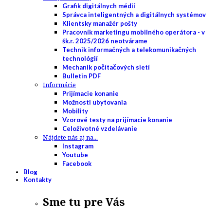
Grafik digitálnych médií
Správca inteligentných a digitálnych systémov
Klientsky manažér pošty
Pracovník marketingu mobilného operátora - v
šk.r. 2025/2026 neotvárame
Technik informačných a telekomunikačných
technológií
Mechanik počítačových sietí
Bulletin PDF
Informácie
Prijímacie konanie
Možnosti ubytovania
Mobility
Vzorové testy na prijímacie konanie
Celoživotné vzdelávanie
Nájdete nás aj na...
Instagram
Youtube
Facebook
Blog
Kontakty
Sme tu pre Vás