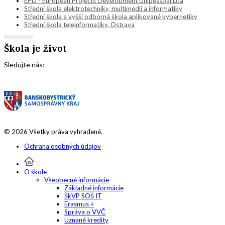
EPD - European Projects Development Unipessoal Lda
Střední škola elektrotechniky, multimédií a informatiky
Střední škola a vyšší odborná škola aplikované kybernetiky
Střední škola teleinformatiky, Ostrava
Škola je život
Sledujte nás:
© 2026 Všetky práva vyhradené.
Ochrana osobných údajov
O škole
Všeobecné informácie
Základné informácie
ŠkVP SOŠ IT
Erasmus +
Správa o VVČ
Uznané kredity