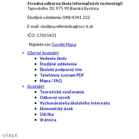
Stredná odborná škola informačných technológií
Tajovského 30, 975 90 Banská Bystrica
Študijné oddelenie: 048/4341 222
E-mail: studijna.referentka@sos-it.sk
IČO: 17055431
Nájdete nás
Google Mapa
Hlavné kontakty
Vedenie školy
Študijné oddelenie
Školský podporný tím
Telefónny zoznam PDF
Mapa / FAQ
Kontakty
Teoretické vyučovanie
Odborný výcvik
Vychovávatelia školského internátu
Ekonomický úsek
Údržba
Vrátnica
VÝBER