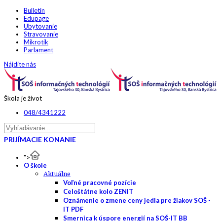
Bulletin
Edupage
Ubytovanie
Stravovanie
Mikrotik
Parlament
Nájdite nás
Škola je život
048/4341222
PRIJÍMACIE KONANIE
">
O škole
Aktuálne
Voľné pracovné pozície
Celoštátne kolo ZENIT
Oznámenie o zmene ceny jedla pre žiakov SOŠ -
IT PDF
Smernica k úspore energií na SOŠ-IT BB