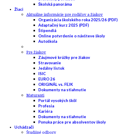
Školská panoráma
Žiaci
Aktuálne informácie pre rodičov a žiakov
Organizácia školského roka 2025/26 (PDF)
Adaptačný kurz 2025 (PDF)
Štipendiá
Online potvrdenie o návšteve školy
Autoškola
Pre žiakov
Záujmové krúžky pre žiakov
Stravovanie
Jedálny lístok
ISIC
EURO 26
ORIGINÁL vs. FEJK
Dokumenty na stiahnutie
Maturanti
Portál vysokých škôl
Profesia
Kariéra
Dokumenty na stiahnutie
Ponuka práce pre absolventov školy
Uchádzači
Študijné odbory