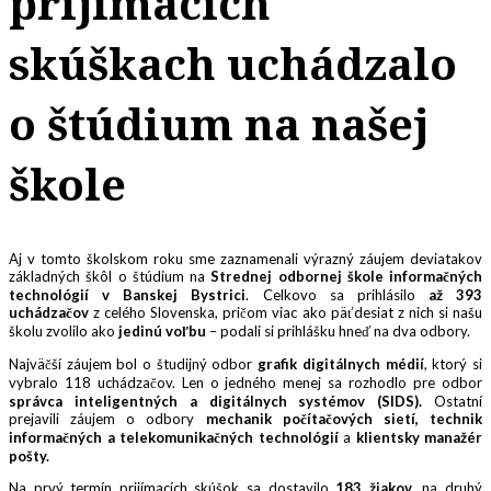
prijímacích
skúškach uchádzalo
o štúdium na našej
škole
Aj v tomto školskom roku sme zaznamenali výrazný záujem deviatakov
základných škôl o štúdium na
Strednej odbornej škole informačných
technológií v Banskej Bystrici
. Celkovo sa prihlásilo
až 393
uchádzačov
z celého Slovenska, pričom viac ako päťdesiat z nich si našu
školu zvolilo ako
jedinú voľbu
– podali si prihlášku hneď na dva odbory.
Najväčší záujem bol o študijný odbor
grafik digitálnych médií
, ktorý si
vybralo 118 uchádzačov. Len o jedného menej sa rozhodlo pre odbor
správca inteligentných a digitálnych systémov (SIDS)
.
Ostatní
prejavili záujem o odbory
mechanik počítačových sietí
, technik
informačných a telekomunikačných technológií
a
klientsky manažér
pošty
.
Na prvý termín prijímacích skúšok sa dostavilo
183 žiakov
, na druhý