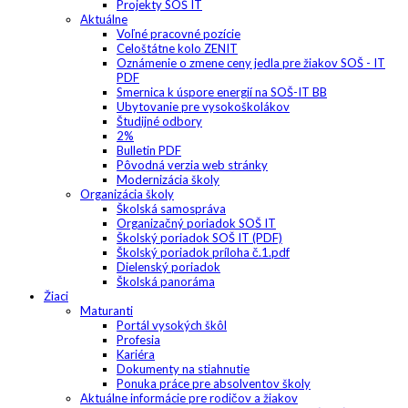
Projekty SOŠ IT
Aktuálne
Voľné pracovné pozície
Celoštátne kolo ZENIT
Oznámenie o zmene ceny jedla pre žiakov SOŠ - IT
PDF
Smernica k úspore energií na SOŠ-IT BB
Ubytovanie pre vysokoškolákov
Študijné odbory
2%
Bulletin PDF
Pôvodná verzia web stránky
Modernizácia školy
Organizácia školy
Školská samospráva
Organizačný poriadok SOŠ IT
Školský poriadok SOŠ IT (PDF)
Školský poriadok príloha č.1.pdf
Dielenský poriadok
Školská panoráma
Žiaci
Maturanti
Portál vysokých škôl
Profesia
Kariéra
Dokumenty na stiahnutie
Ponuka práce pre absolventov školy
Aktuálne informácie pre rodičov a žiakov