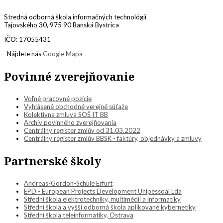
Stredná odborná škola informačných technológií
Tajovského 30, 975 90 Banská Bystrica
IČO: 17055431
Nájdete nás
Google Mapa
Povinné zverejňovanie
Voľné pracovné pozície
Vyhlásené obchodné verejné súťaže
Kolektívna zmluva SOŠ IT BB
Archív povinného zverejňovania
Centrálny register zmlúv od 31.03.2022
Centrálny register zmlúv BBSK - faktúry, objednávky a zmluvy
Partnerské školy
Andreas-Gordon-Schule Erfurt
EPD - European Projects Development Unipessoal Lda
Střední škola elektrotechniky, multimédií a informatiky
Střední škola a vyšší odborná škola aplikované kybernetiky
Střední škola teleinformatiky, Ostrava