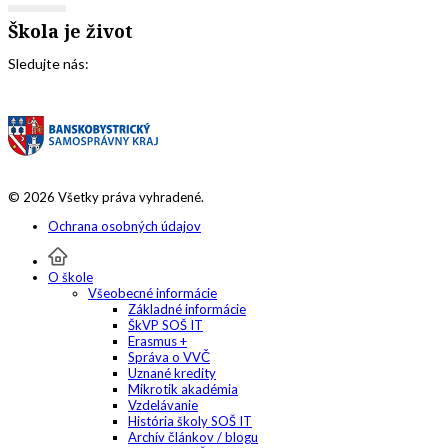
Škola je život
Sledujte nás:
© 2026 Všetky práva vyhradené.
Ochrana osobných údajov
O škole
Všeobecné informácie
Základné informácie
ŠkVP SOŠ IT
Erasmus +
Správa o VVČ
Uznané kredity
Mikrotik akadémia
Vzdelávanie
História školy SOŠ IT
Archív článkov / blogu