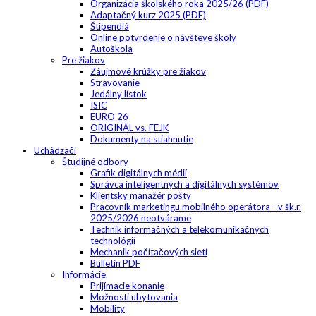
Organizácia školského roka 2025/26 (PDF)
Adaptačný kurz 2025 (PDF)
Štipendiá
Online potvrdenie o návšteve školy
Autoškola
Pre žiakov
Záujmové krúžky pre žiakov
Stravovanie
Jedálny lístok
ISIC
EURO 26
ORIGINÁL vs. FEJK
Dokumenty na stiahnutie
Uchádzači
Študijné odbory
Grafik digitálnych médií
Správca inteligentných a digitálnych systémov
Klientsky manažér pošty
Pracovník marketingu mobilného operátora - v šk.r.
2025/2026 neotvárame
Technik informačných a telekomunikačných
technológií
Mechanik počítačových sietí
Bulletin PDF
Informácie
Prijímacie konanie
Možnosti ubytovania
Mobility