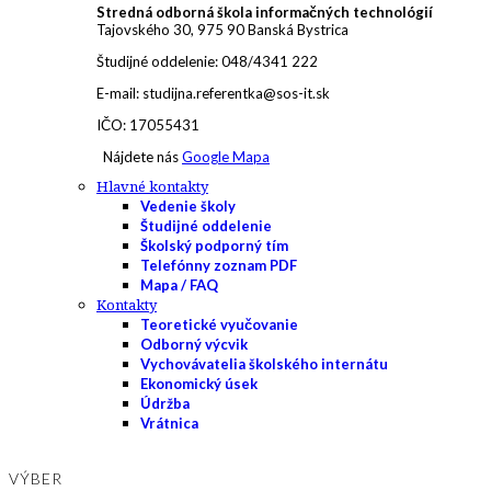
Stredná odborná škola informačných technológií
Tajovského 30, 975 90 Banská Bystrica
Študijné oddelenie: 048/4341 222
E-mail: studijna.referentka@sos-it.sk
IČO: 17055431
Nájdete nás
Google Mapa
Hlavné kontakty
Vedenie školy
Študijné oddelenie
Školský podporný tím
Telefónny zoznam PDF
Mapa / FAQ
Kontakty
Teoretické vyučovanie
Odborný výcvik
Vychovávatelia školského internátu
Ekonomický úsek
Údržba
Vrátnica
VÝBER