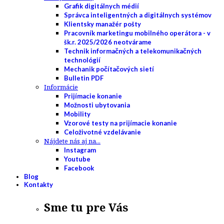
Grafik digitálnych médií
Správca inteligentných a digitálnych systémov
Klientsky manažér pošty
Pracovník marketingu mobilného operátora - v
šk.r. 2025/2026 neotvárame
Technik informačných a telekomunikačných
technológií
Mechanik počítačových sietí
Bulletin PDF
Informácie
Prijímacie konanie
Možnosti ubytovania
Mobility
Vzorové testy na prijímacie konanie
Celoživotné vzdelávanie
Nájdete nás aj na...
Instagram
Youtube
Facebook
Blog
Kontakty
Sme tu pre Vás