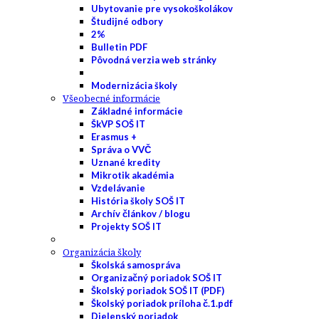
Ubytovanie pre vysokoškolákov
Študijné odbory
2%
Bulletin PDF
Pôvodná verzia web stránky
Modernizácia školy
Všeobecné informácie
Základné informácie
ŠkVP SOŠ IT
Erasmus +
Správa o VVČ
Uznané kredity
Mikrotik akadémia
Vzdelávanie
História školy SOŠ IT
Archív článkov / blogu
Projekty SOŠ IT
Organizácia školy
Školská samospráva
Organizačný poriadok SOŠ IT
Školský poriadok SOŠ IT (PDF)
Školský poriadok príloha č.1.pdf
Dielenský poriadok