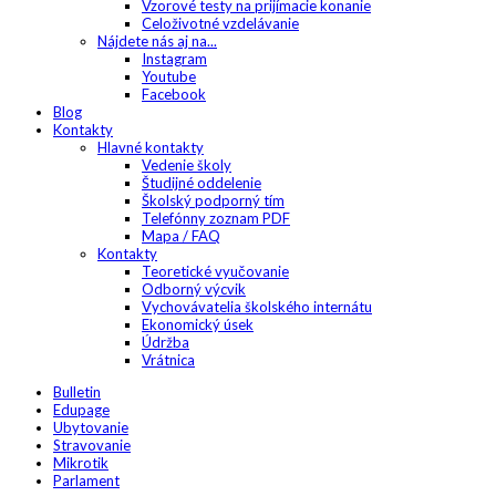
Vzorové testy na prijímacie konanie
Celoživotné vzdelávanie
Nájdete nás aj na...
Instagram
Youtube
Facebook
Blog
Kontakty
Hlavné kontakty
Vedenie školy
Študijné oddelenie
Školský podporný tím
Telefónny zoznam PDF
Mapa / FAQ
Kontakty
Teoretické vyučovanie
Odborný výcvik
Vychovávatelia školského internátu
Ekonomický úsek
Údržba
Vrátnica
Bulletin
Edupage
Ubytovanie
Stravovanie
Mikrotik
Parlament