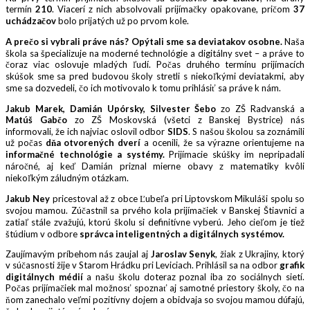
termín
210
. Viacerí z nich absolvovali prijímačky opakovane, pričom
37
uchádzačov
bolo prijatých už po prvom kole.
A prečo si vybrali práve nás? Opýtali sme sa deviatakov osobne.
Naša
škola sa špecializuje na moderné technológie a digitálny svet – a práve to
čoraz viac oslovuje mladých ľudí. Počas druhého termínu prijímacích
skúšok sme sa pred budovou školy stretli s niekoľkými deviatakmi, aby
sme sa dozvedeli, čo ich motivovalo k tomu prihlásiť sa práve k nám.
Jakub Marek, Damián Upórsky, Silvester Šebo
zo ZŠ Radvanská a
Matúš Gabčo
zo ZŠ Moskovská (všetci z Banskej Bystrice) nás
informovali, že ich najviac oslovil odbor
SIDS
. S našou školou sa zoznámili
už počas
dňa otvorených dverí
a ocenili, že sa výrazne orientujeme na
informačné technológie a systémy
.
Prijímacie skúšky im nepripadali
náročné, aj keď Damián priznal mierne obavy z matematiky kvôli
niekoľkým záludným otázkam.
Jakub Ney
pricestoval až z obce Ľubeľa pri Liptovskom Mikuláši spolu so
svojou mamou. Zúčastnil sa prvého kola prijímačiek v Banskej Štiavnici a
zatiaľ stále zvažujú, ktorú školu si definitívne vyberú. Jeho cieľom je tiež
štúdium v odbore
správca inteligentných a digitálnych systémov
.
Zaujímavým príbehom nás zaujal aj
Jaroslav Senyk
, žiak z Ukrajiny, ktorý
v súčasnosti žije v Starom Hrádku pri Leviciach. Prihlásil sa na odbor
grafik
digitálnych médií
a našu školu doteraz poznal iba zo sociálnych sietí.
Počas prijímačiek mal možnosť spoznať aj samotné priestory školy, čo na
ňom zanechalo veľmi pozitívny dojem a obidvaja so svojou mamou dúfajú,