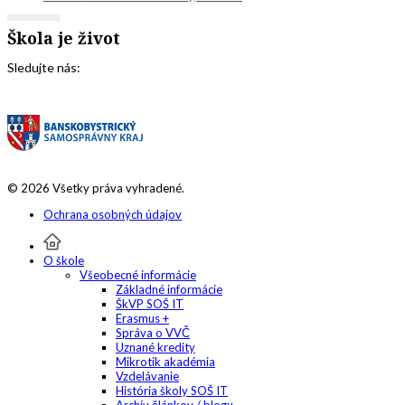
Škola je život
Sledujte nás:
© 2026 Všetky práva vyhradené.
Ochrana osobných údajov
O škole
Všeobecné informácie
Základné informácie
ŠkVP SOŠ IT
Erasmus +
Správa o VVČ
Uznané kredity
Mikrotik akadémia
Vzdelávanie
História školy SOŠ IT