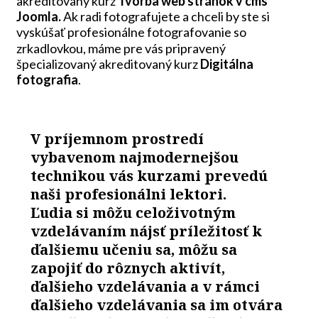
akreditovaný kurz
Tvorba web stránok v cms
Joomla.
Ak radi fotografujete a chceli by ste si
vyskúšať profesionálne fotografovanie so
zrkadlovkou, máme pre vás pripravený
špecializovaný akreditovaný kurz
Digitálna
fotografia
.
V príjemnom prostredí
vybavenom najmodernejšou
technikou vás kurzami prevedú
naši profesionálni lektori.
Ľudia si môžu celoživotným
vzdelávaním nájsť príležitosť k
ďalšiemu učeniu sa, môžu sa
zapojiť do rôznych aktivít,
ďalšieho vzdelávania a v rámci
ďalšieho vzdelávania sa im otvára