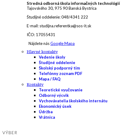
Stredná odborná škola informačných technológií
Tajovského 30, 975 90 Banská Bystrica
Študijné oddelenie: 048/4341 222
E-mail: studijna.referentka@sos-it.sk
IČO: 17055431
Nájdete nás
Google Mapa
Hlavné kontakty
Vedenie školy
Študijné oddelenie
Školský podporný tím
Telefónny zoznam PDF
Mapa / FAQ
Kontakty
Teoretické vyučovanie
Odborný výcvik
Vychovávatelia školského internátu
Ekonomický úsek
Údržba
Vrátnica
VÝBER