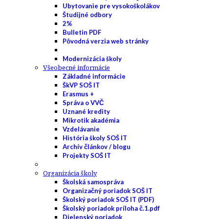
Ubytovanie pre vysokoškolákov
Študijné odbory
2%
Bulletin PDF
Pôvodná verzia web stránky
Modernizácia školy
Všeobecné informácie
Základné informácie
ŠkVP SOŠ IT
Erasmus +
Správa o VVČ
Uznané kredity
Mikrotik akadémia
Vzdelávanie
História školy SOŠ IT
Archív článkov / blogu
Projekty SOŠ IT
Organizácia školy
Školská samospráva
Organizačný poriadok SOŠ IT
Školský poriadok SOŠ IT (PDF)
Školský poriadok príloha č.1.pdf
Dielenský poriadok