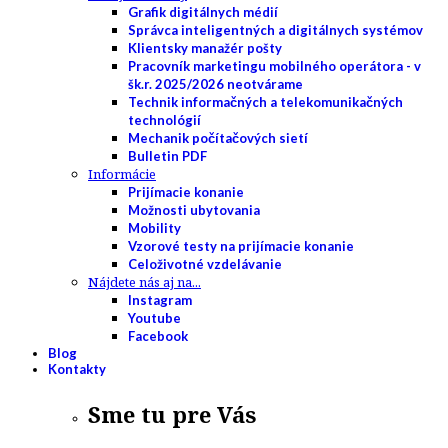
Grafik digitálnych médií
Správca inteligentných a digitálnych systémov
Klientsky manažér pošty
Pracovník marketingu mobilného operátora - v
šk.r. 2025/2026 neotvárame
Technik informačných a telekomunikačných
technológií
Mechanik počítačových sietí
Bulletin PDF
Informácie
Prijímacie konanie
Možnosti ubytovania
Mobility
Vzorové testy na prijímacie konanie
Celoživotné vzdelávanie
Nájdete nás aj na...
Instagram
Youtube
Facebook
Blog
Kontakty
Sme tu pre Vás