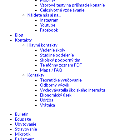
Mobility
Vzorové testy na prijímacie konanie
Celoživotné vzdelávanie
Nájdete nás aj na...
Instagram
Youtube
Facebook
Blog
Kontakty
Hlavné kontakty
Vedenie školy
Študijné oddelenie
Školský podporný tím
Telefónny zoznam PDF
Mapa / FAQ
Kontakty
Teoretické vyučovanie
Odborný výcvik
Vychovávatelia školského internátu
Ekonomický úsek
Údržba
Vrátnica
Bulletin
Edupage
Ubytovanie
Stravovanie
Mikrotik
Parlament