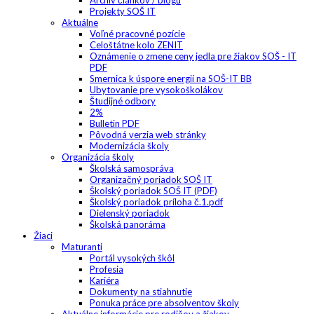
Archív článkov / blogu
Projekty SOŠ IT
Aktuálne
Voľné pracovné pozície
Celoštátne kolo ZENIT
Oznámenie o zmene ceny jedla pre žiakov SOŠ - IT
PDF
Smernica k úspore energií na SOŠ-IT BB
Ubytovanie pre vysokoškolákov
Študijné odbory
2%
Bulletin PDF
Pôvodná verzia web stránky
Modernizácia školy
Organizácia školy
Školská samospráva
Organizačný poriadok SOŠ IT
Školský poriadok SOŠ IT (PDF)
Školský poriadok príloha č.1.pdf
Dielenský poriadok
Školská panoráma
Žiaci
Maturanti
Portál vysokých škôl
Profesia
Kariéra
Dokumenty na stiahnutie
Ponuka práce pre absolventov školy