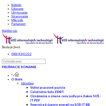
Bulletin
Edupage
Ubytovanie
Stravovanie
Mikrotik
Parlament
Nájdite nás
Škola je život
048/4341222
PRIJÍMACIE KONANIE
">
O škole
Aktuálne
Voľné pracovné pozície
Celoštátne kolo ZENIT
Oznámenie o zmene ceny jedla pre žiakov SOŠ -
IT PDF
Smernica k úspore energií na SOŠ-IT BB