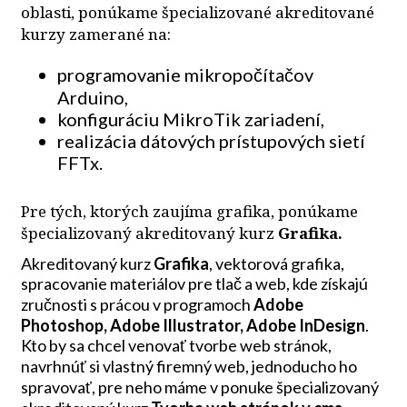
oblasti, ponúkame špecializované akreditované
kurzy zamerané na:
programovanie mikropočítačov
Arduino,
konfiguráciu MikroTik zariadení,
realizácia dátových prístupových sietí
FFTx.
Pre tých, ktorých zaujíma grafika, ponúkame
špecializovaný akreditovaný kurz
Grafika.
Akreditovaný kurz
Grafika
, vektorová grafika,
spracovanie materiálov pre tlač a web, kde získajú
zručnosti s prácou v programoch
Adobe
Photoshop, Adobe Illustrator, Adobe InDesign
.
Kto by sa chcel venovať tvorbe web stránok,
navrhnúť si vlastný firemný web, jednoducho ho
spravovať, pre neho máme v ponuke špecializovaný