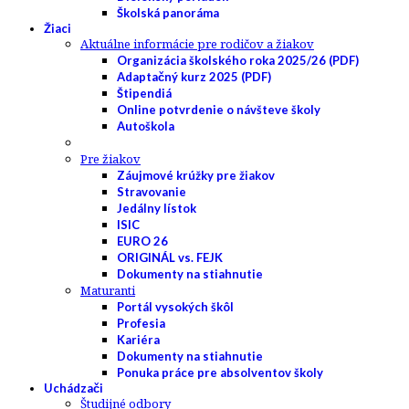
Školská panoráma
Žiaci
Aktuálne informácie pre rodičov a žiakov
Organizácia školského roka 2025/26 (PDF)
Adaptačný kurz 2025 (PDF)
Štipendiá
Online potvrdenie o návšteve školy
Autoškola
Pre žiakov
Záujmové krúžky pre žiakov
Stravovanie
Jedálny lístok
ISIC
EURO 26
ORIGINÁL vs. FEJK
Dokumenty na stiahnutie
Maturanti
Portál vysokých škôl
Profesia
Kariéra
Dokumenty na stiahnutie
Ponuka práce pre absolventov školy
Uchádzači
Študijné odbory