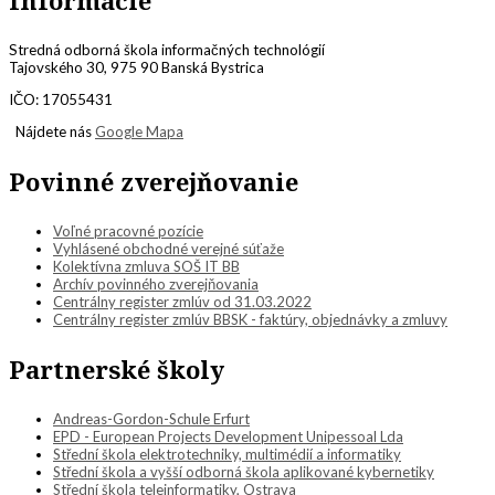
Informácie
Stredná odborná škola informačných technológií
Tajovského 30, 975 90 Banská Bystrica
IČO: 17055431
Nájdete nás
Google Mapa
Povinné zverejňovanie
Voľné pracovné pozície
Vyhlásené obchodné verejné súťaže
Kolektívna zmluva SOŠ IT BB
Archív povinného zverejňovania
Centrálny register zmlúv od 31.03.2022
Centrálny register zmlúv BBSK - faktúry, objednávky a zmluvy
Partnerské školy
Andreas-Gordon-Schule Erfurt
EPD - European Projects Development Unipessoal Lda
Střední škola elektrotechniky, multimédií a informatiky
Střední škola a vyšší odborná škola aplikované kybernetiky
Střední škola teleinformatiky, Ostrava