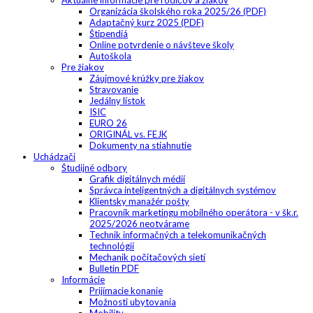
Aktuálne informácie pre rodičov a žiakov
Organizácia školského roka 2025/26 (PDF)
Adaptačný kurz 2025 (PDF)
Štipendiá
Online potvrdenie o návšteve školy
Autoškola
Pre žiakov
Záujmové krúžky pre žiakov
Stravovanie
Jedálny lístok
ISIC
EURO 26
ORIGINÁL vs. FEJK
Dokumenty na stiahnutie
Uchádzači
Študijné odbory
Grafik digitálnych médií
Správca inteligentných a digitálnych systémov
Klientsky manažér pošty
Pracovník marketingu mobilného operátora - v šk.r.
2025/2026 neotvárame
Technik informačných a telekomunikačných
technológií
Mechanik počítačových sietí
Bulletin PDF
Informácie
Prijímacie konanie
Možnosti ubytovania